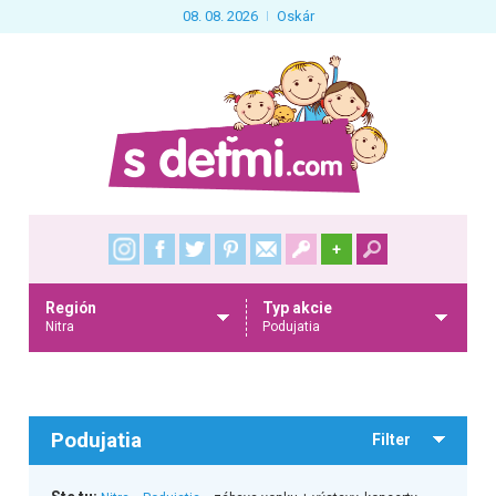
08. 08. 2026
Oskár
+
Región
Typ akcie
Nitra
Podujatia
Podujatia
Filter