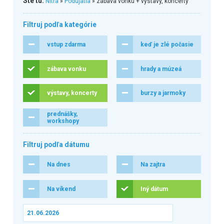
Ste tu:
Nitra
»
Podujatia
» zábava vonku + výstavy, koncerty
Filtruj podľa kategórie
vstup zdarma
keď je zlé počasie
zábava vonku
hrady a múzeá
výstavy, koncerty
burzy a jarmoky
prednášky,
workshopy
Filtruj podľa dátumu
Na dnes
Na zajtra
Na víkend
Iný dátum