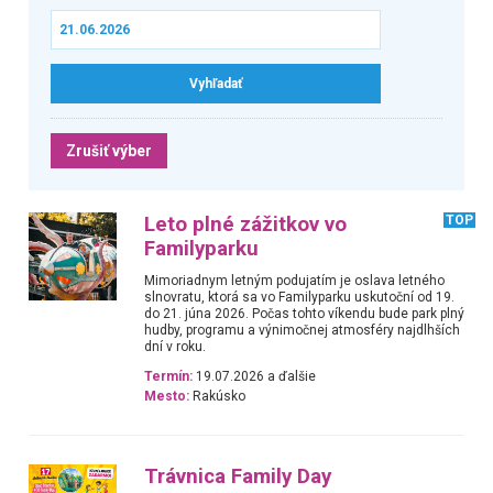
Zrušiť výber
Leto plné zážitkov vo
TOP
Familyparku
Mimoriadnym letným podujatím je oslava letného
slnovratu, ktorá sa vo Familyparku uskutoční od 19.
do 21. júna 2026. Počas tohto víkendu bude park plný
hudby, programu a výnimočnej atmosféry najdlhších
dní v roku.
Termín:
19.07.2026 a ďalšie
Mesto:
Rakúsko
Trávnica Family Day