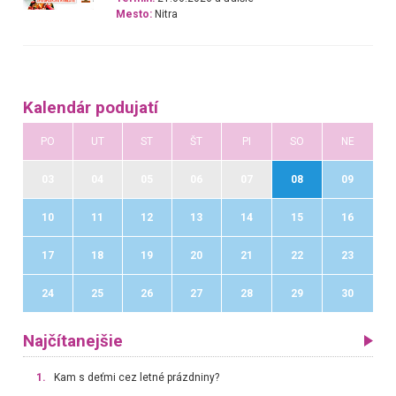
Mesto:
Nitra
Kalendár podujatí
PO
UT
ST
ŠT
PI
SO
NE
03
04
05
06
07
08
09
10
11
12
13
14
15
16
17
18
19
20
21
22
23
24
25
26
27
28
29
30
Najčítanejšie
1.
Kam s deťmi cez letné prázdniny?