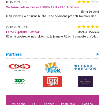
09.07.2026, 15:15
Vnútorné detské ihrisko LEGIONARIK v LEGIA Fitness
Elena Selecká
Kútik výborný, ale hlučná hudba úplne nevhodná pre deti. Na moju žiadosť o aspoň sušenie nereagovali.
27.06.2026, 16:53
Letné kúpalisko Pezinok
. Monika Lipovská
Úžasné prostredie, napriek tomu, že je malé. Úžasná atmosféra. Voda fantastická a nádherná. Ľudí je pomerne veľa, ale su mili a ohľaduplní. Je veľmi zaujímavé sledovať, ako dokážu spolu športovať cudzí ľudia a bez ohľadu na vek. Vládne tu pohoda. Vnuka neviem dostať z vody. Ďakujem za krásny deň . Urcite sa sem vrátim. Jediný problém je s parkovaním, ale aj ten sa mi podarilo vyriešiť. Monika Bratislava
Partneri
2% z dane
l
FAQ
l
Partneri
l
Podmienky
l
Cookies