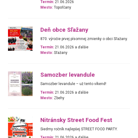
Termín:
21.06.2026
Mesto:
Topoľčany
Deň obce Sľažany
870. výročie prvej písomnej zmienky o obci Sľažany.
Termín:
21.06.2026 a ďalšie
Mesto:
Sľažany
Samozber levandule
Samozber levandule – už tento víkend!
Termín:
21.06.2026 a ďalšie
Mesto:
Zbehy
Nitránsky Street Food Fest
Siedmy ročník najlepšej STREET FOOD PARTY.
Termín:
21.06.2026 a ďalšie