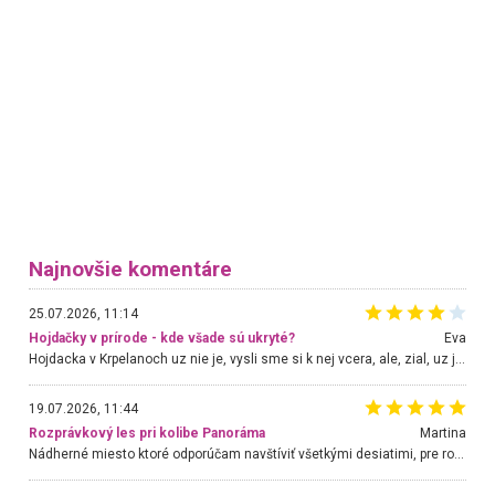
Najnovšie komentáre
25.07.2026, 11:14
Hojdačky v prírode - kde všade sú ukryté?
Eva
Hojdacka v Krpelanoch uz nie je, vysli sme si k nej vcera, ale, zial, uz je znicena. Ak sem planujete cestu len kvoli hojdacke, mozete si ju usetrit. Krasny vyhlad je tu vsak aj bez hojdacky :-)
19.07.2026, 11:44
Rozprávkový les pri kolibe Panoráma
Martina
Nádherné miesto ktoré odporúčam navštíviť všetkými desiatimi, pre rodiny s deťmi, dôchodcom... Proste a jednoducho ozaj rozprávkový les.. určite ešte prídeme. Odniesli sme si na pamiatku krásne tričká,