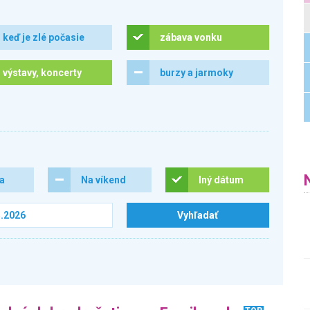
keď je zlé počasie
zábava vonku
výstavy, koncerty
burzy a jarmoky
ra
Na víkend
Iný dátum