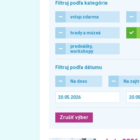
Filtruj podľa kategórie
vstup zdarma
hrady a múzeá
prednášky,
workshopy
Filtruj podľa dátumu
Na dnes
Na zajt
Zrušiť výber