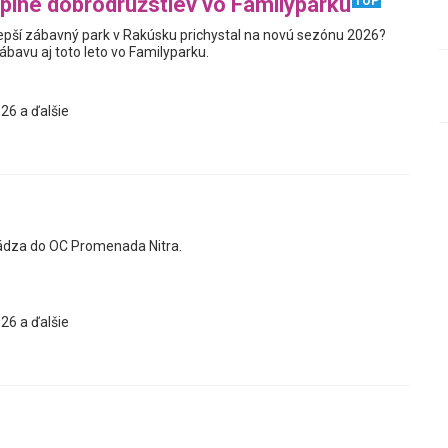
plné dobrodružstiev vo Familyparku
TOP
jlepší zábavný park v Rakúsku prichystal na novú sezónu 2026?
zábavu aj toto leto vo Familyparku.
26 a ďalšie
ádza do OC Promenada Nitra.
26 a ďalšie