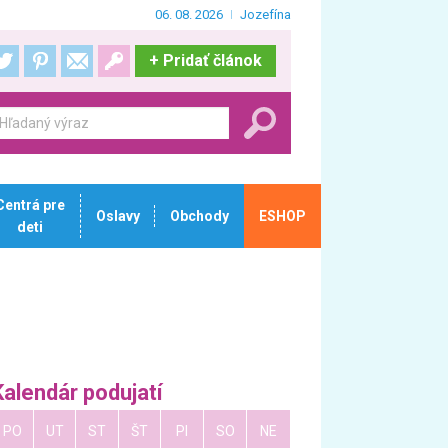
06. 08. 2026
Jozefína
+
Pridať článok
Centrá pre
Oslavy
Obchody
ESHOP
deti
Kalendár podujatí
PO
UT
ST
ŠT
PI
SO
NE