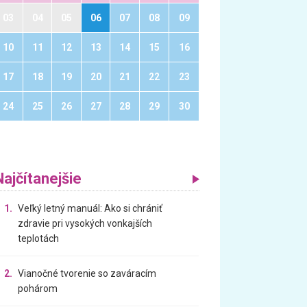
03
04
05
06
07
08
09
10
11
12
13
14
15
16
17
18
19
20
21
22
23
24
25
26
27
28
29
30
Najčítanejšie
1.
Veľký letný manuál: Ako si chrániť
zdravie pri vysokých vonkajších
teplotách
2.
Vianočné tvorenie so zaváracím
pohárom