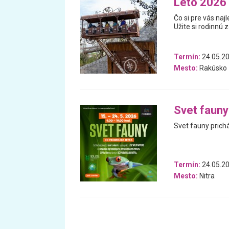
Leto 2026 
Čo si pre vás na
Užite si rodinnú 
Termín:
24.05.20
Mesto:
Rakúsko
Svet fauny
Svet fauny prich
Termín:
24.05.20
Mesto:
Nitra