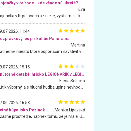
ojdačky v prírode - kde všade sú ukryté?
Eva
Hojdacka v Krpelanoch uz nie je, vysli sme si k nej vcera, ale, zial, uz je znicena. Ak sem planujete cestu len kvoli hojdacke, mozete si ju usetrit. Krasny vyhlad je tu vsak aj bez hojdacky :-)
9.07.2026, 11:44
ozprávkový les pri kolibe Panoráma
Martina
Nádherné miesto ktoré odporúčam navštíviť všetkými desiatimi, pre rodiny s deťmi, dôchodcom... Proste a jednoducho ozaj rozprávkový les.. určite ešte prídeme. Odniesli sme si na pamiatku krásne tričká,
9.07.2026, 15:15
Vnútorné detské ihrisko LEGIONARIK v LEGIA Fitness
Elena Selecká
Kútik výborný, ale hlučná hudba úplne nevhodná pre deti. Na moju žiadosť o aspoň sušenie nereagovali.
7.06.2026, 16:53
etné kúpalisko Pezinok
. Monika Lipovská
Úžasné prostredie, napriek tomu, že je malé. Úžasná atmosféra. Voda fantastická a nádherná. Ľudí je pomerne veľa, ale su mili a ohľaduplní. Je veľmi zaujímavé sledovať, ako dokážu spolu športovať cudzí ľudia a bez ohľadu na vek. Vládne tu pohoda. Vnuka neviem dostať z vody. Ďakujem za krásny deň . Urcite sa sem vrátim. Jediný problém je s parkovaním, ale aj ten sa mi podarilo vyriešiť. Monika Bratislava