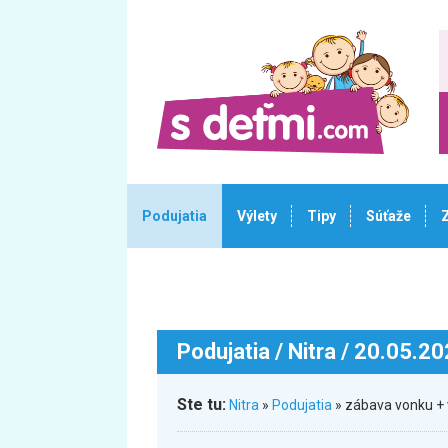
Podujatia
Výlety
Tipy
Súťaže
Podujatia
/ Nitra / 20.05.2
Ste tu:
Nitra
»
Podujatia
» zábava vonku + 