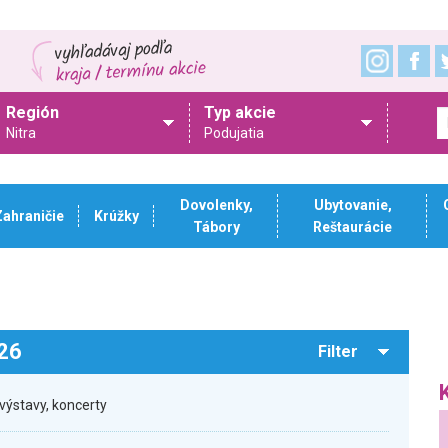
Región
Typ akcie
Nitra
Podujatia
Dovolenky,
Ubytovanie,
Zahraničie
Krúžky
Tábory
Reštaurácie
026
Filter
výstavy, koncerty