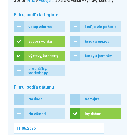
Ste tu:
Nitra
»
Podujatia
» zábava vonku + výstavy, koncerty
Filtruj podľa kategórie
vstup zdarma
keď je zlé počasie
zábava vonku
hrady a múzeá
výstavy, koncerty
burzy a jarmoky
prednášky,
workshopy
Filtruj podľa dátumu
Na dnes
Na zajtra
Na víkend
Iný dátum