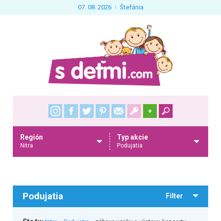
07. 08. 2026
Štefánia
+
Región
Typ akcie
Nitra
Podujatia
Podujatia
Filter