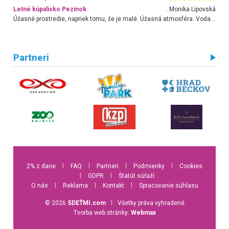
Letné kúpalisko Pezinok
. Monika Lipovská
Úžasné prostredie, napriek tomu, že je malé. Úžasná atmosféra. Voda fantastická a nádherná. Ľudí je pomerne veľa, ale su mili a ohľaduplní. Je veľmi zaujímavé sledovať, ako dokážu spolu športovať cudzí ľudia a bez ohľadu na vek. Vládne tu pohoda. Vnuka neviem dostať z vody. Ďakujem za krásny deň . Urcite sa sem vrátim. Jediný problém je s parkovaním, ale aj ten sa mi podarilo vyriešiť. Monika Bratislava
Partneri
2% z dane
l
FAQ
l
Partneri
l
Podmienky
l
Cookies
l
GDPR
l
Štatút súťaží
O nás
l
Reklama
l
Kontakt
l
Spracovanie súhlasu
© 2026
SDEŤMI.com
l
Všetky práva vyhradené
Tvorba web stránky:
Webmax