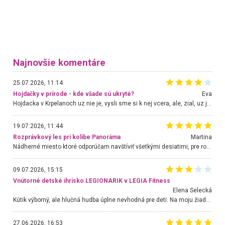
Najnovšie komentáre
25.07.2026, 11:14
Hojdačky v prírode - kde všade sú ukryté?
Eva
Hojdacka v Krpelanoch uz nie je, vysli sme si k nej vcera, ale, zial, uz je znicena. Ak sem planujete cestu len kvoli hojdacke, mozete si ju usetrit. Krasny vyhlad je tu vsak aj bez hojdacky :-)
19.07.2026, 11:44
Rozprávkový les pri kolibe Panoráma
Martina
Nádherné miesto ktoré odporúčam navštíviť všetkými desiatimi, pre rodiny s deťmi, dôchodcom... Proste a jednoducho ozaj rozprávkový les.. určite ešte prídeme. Odniesli sme si na pamiatku krásne tričká,
09.07.2026, 15:15
Vnútorné detské ihrisko LEGIONARIK v LEGIA Fitness
Elena Selecká
Kútik výborný, ale hlučná hudba úplne nevhodná pre deti. Na moju žiadosť o aspoň sušenie nereagovali.
27.06.2026, 16:53