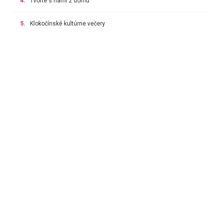
4.
Tvorte s nami z domu
5.
Klokočínské kultúrne večery