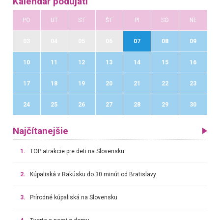
Kalendár podujatí
PO
UT
ST
ŠT
PI
SO
NE
03
04
05
06
07
08
09
10
11
12
13
14
15
16
17
18
19
20
21
22
23
24
25
26
27
28
29
30
Najčítanejšie
1.
TOP atrakcie pre deti na Slovensku
2.
Kúpaliská v Rakúsku do 30 minút od Bratislavy
3.
Prírodné kúpaliská na Slovensku