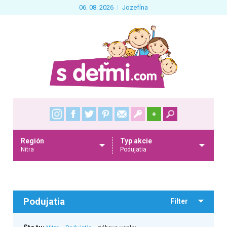
06. 08. 2026
Jozefína
+
Región
Typ akcie
Nitra
Podujatia
Podujatia
Filter