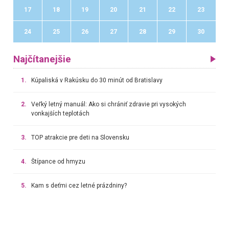
17
18
19
20
21
22
23
24
25
26
27
28
29
30
Najčítanejšie
1.
Kúpaliská v Rakúsku do 30 minút od Bratislavy
2.
Veľký letný manuál: Ako si chrániť zdravie pri vysokých
vonkajších teplotách
3.
TOP atrakcie pre deti na Slovensku
4.
Štípance od hmyzu
5.
Kam s deťmi cez letné prázdniny?