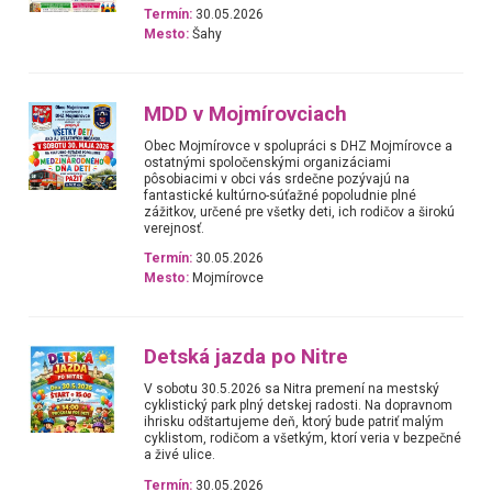
Termín:
30.05.2026
Mesto:
Šahy
MDD v Mojmírovciach
Obec Mojmírovce v spolupráci s DHZ Mojmírovce a
ostatnými spoločenskými organizáciami
pôsobiacimi v obci vás srdečne pozývajú na
fantastické kultúrno-súťažné popoludnie plné
zážitkov, určené pre všetky deti, ich rodičov a širokú
verejnosť.
Termín:
30.05.2026
Mesto:
Mojmírovce
Detská jazda po Nitre
V sobotu 30.5.2026 sa Nitra premení na mestský
cyklistický park plný detskej radosti. Na dopravnom
ihrisku odštartujeme deň, ktorý bude patriť malým
cyklistom, rodičom a všetkým, ktorí veria v bezpečné
a živé ulice.
Termín:
30.05.2026