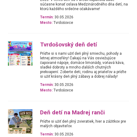
súčasne konať oslava Medzinárodného dňa detí, na
ktorú každého srdečne očakávame!
Termín:
30.05.2026
Mesto:
Tvrdošovce
Tvrdošovský deň detí
Príďte si s nami užiť deň plný smiechu, pohody a
letnej atmosféry! Čakajú na Vás osviežujúce
čapované nápoje, domáce limonády, voňavá káva,
sladké dobroty a mnoho ďalších chutných
prekvapení. Zoberte deti, rodinu aj priateľov a príďte
si užiť krásny deň plný zábavy a dobrej nálady!
Termín:
30.05.2026
Mesto:
Tvrdošovce
Deň detí na Madrej ranči
Príďte si užiť deň plný zvieratiek, hier a zážitkov pre
malých objaviteľov.
Termín:
30.05.2026