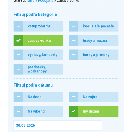
Ste tu:
Nitra
»
Podujatia
» zábava vonku
Filtruj podľa kategórie
vstup zdarma
keď je zlé počasie
zábava vonku
hrady a múzeá
výstavy, koncerty
burzy a jarmoky
prednášky,
workshopy
Filtruj podľa dátumu
Na dnes
Na zajtra
Na víkend
Iný dátum