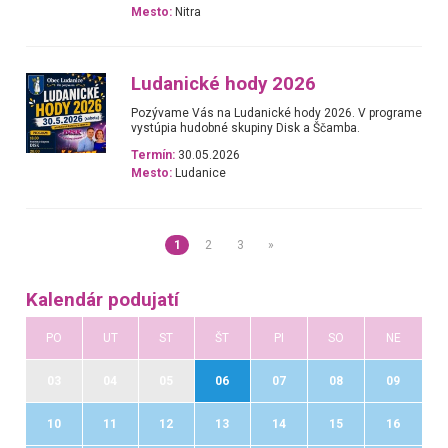
Mesto:
Nitra
Ludanické hody 2026
Pozývame Vás na Ludanické hody 2026. V programe
vystúpia hudobné skupiny Disk a Ščamba.
Termín:
30.05.2026
Mesto:
Ludanice
1
2
3
»
Kalendár podujatí
PO
UT
ST
ŠT
PI
SO
NE
03
04
05
06
07
08
09
10
11
12
13
14
15
16