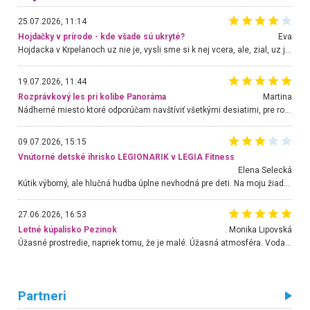
25.07.2026, 11:14
Hojdačky v prírode - kde všade sú ukryté?
Eva
Hojdacka v Krpelanoch uz nie je, vysli sme si k nej vcera, ale, zial, uz je znicena. Ak sem planujete cestu len kvoli hojdacke, mozete si ju usetrit. Krasny vyhlad je tu vsak aj bez hojdacky :-)
19.07.2026, 11:44
Rozprávkový les pri kolibe Panoráma
Martina
Nádherné miesto ktoré odporúčam navštíviť všetkými desiatimi, pre rodiny s deťmi, dôchodcom... Proste a jednoducho ozaj rozprávkový les.. určite ešte prídeme. Odniesli sme si na pamiatku krásne tričká,
09.07.2026, 15:15
Vnútorné detské ihrisko LEGIONARIK v LEGIA Fitness
Elena Selecká
Kútik výborný, ale hlučná hudba úplne nevhodná pre deti. Na moju žiadosť o aspoň sušenie nereagovali.
27.06.2026, 16:53
Letné kúpalisko Pezinok
. Monika Lipovská
Úžasné prostredie, napriek tomu, že je malé. Úžasná atmosféra. Voda fantastická a nádherná. Ľudí je pomerne veľa, ale su mili a ohľaduplní. Je veľmi zaujímavé sledovať, ako dokážu spolu športovať cudzí ľudia a bez ohľadu na vek. Vládne tu pohoda. Vnuka neviem dostať z vody. Ďakujem za krásny deň . Urcite sa sem vrátim. Jediný problém je s parkovaním, ale aj ten sa mi podarilo vyriešiť. Monika Bratislava
Partneri