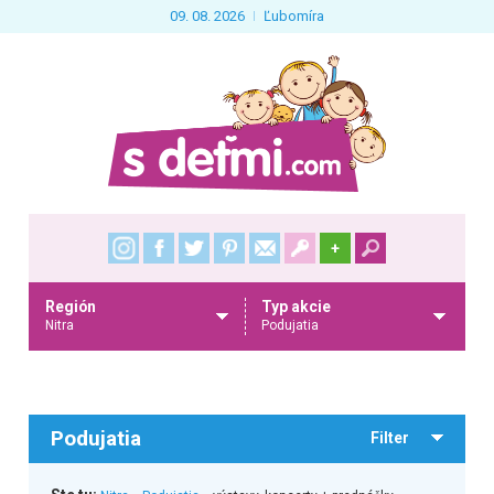
09. 08. 2026
Ľubomíra
+
Región
Typ akcie
Nitra
Podujatia
Podujatia
Filter