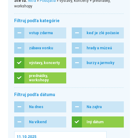
Ste tu:
Nitra
»
Podujatia
» výstavy, koncerty + prednášky,
workshopy
Filtruj podľa kategórie
vstup zdarma
keď je zlé počasie
zábava vonku
hrady a múzeá
výstavy, koncerty
burzy a jarmoky
prednášky,
workshopy
Filtruj podľa dátumu
Na dnes
Na zajtra
Na víkend
Iný dátum