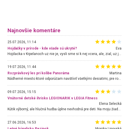
Najnovšie komentáre
25.07.2026, 11:14
Hojdačky v prírode - kde všade sú ukryté?
Eva
Hojdacka v Krpelanoch uz nie je, vysli sme si k nej vcera, ale, zial, uz je znicena. Ak sem planujete cestu len kvoli hojdacke, mozete si ju usetrit. Krasny vyhlad je tu vsak aj bez hojdacky :-)
19.07.2026, 11:44
Rozprávkový les pri kolibe Panoráma
Martina
Nádherné miesto ktoré odporúčam navštíviť všetkými desiatimi, pre rodiny s deťmi, dôchodcom... Proste a jednoducho ozaj rozprávkový les.. určite ešte prídeme. Odniesli sme si na pamiatku krásne tričká,
09.07.2026, 15:15
Vnútorné detské ihrisko LEGIONARIK v LEGIA Fitness
Elena Selecká
Kútik výborný, ale hlučná hudba úplne nevhodná pre deti. Na moju žiadosť o aspoň sušenie nereagovali.
27.06.2026, 16:53
Letné kúpalisko Pezinok
. Monika Lipovská