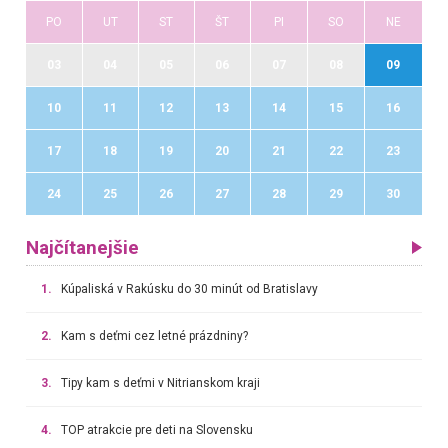
PO
UT
ST
ŠT
PI
SO
NE
03
04
05
06
07
08
09
10
11
12
13
14
15
16
17
18
19
20
21
22
23
24
25
26
27
28
29
30
Najčítanejšie
1.
Kúpaliská v Rakúsku do 30 minút od Bratislavy
2.
Kam s deťmi cez letné prázdniny?
3.
Tipy kam s deťmi v Nitrianskom kraji
4.
TOP atrakcie pre deti na Slovensku