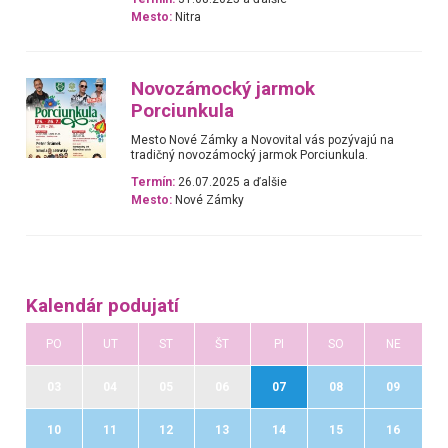
Mesto:
Nitra
Novozámocký jarmok
Porciunkula
Mesto Nové Zámky a Novovital vás pozývajú na
tradičný novozámocký jarmok Porciunkula.
Termín:
26.07.2025 a ďalšie
Mesto:
Nové Zámky
Kalendár podujatí
PO
UT
ST
ŠT
PI
SO
NE
03
04
05
06
07
08
09
10
11
12
13
14
15
16