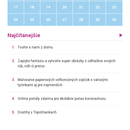
17
18
19
20
21
22
23
24
25
26
27
28
29
30
Najčítanejšie
1.
Tvorte s nami z domu
2.
Zapojte fantáziu a vytvorte super obrázky z odtlačkov svojich
rúk, nôh či prstov
3.
Maľovanie papierových veľkonočných vajíčok s vatovými
tyčinkami aj pre najmenších
4.
Online portály zdarma pre školákov počas koronavírusu
5.
Dostihy v Topoľčiankach