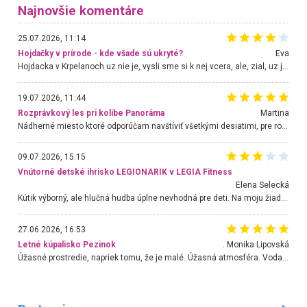
Najnovšie komentáre
25.07.2026, 11:14
Hojdačky v prírode - kde všade sú ukryté?
Eva
Hojdacka v Krpelanoch uz nie je, vysli sme si k nej vcera, ale, zial, uz je znicena. Ak sem planujete cestu len kvoli hojdacke, mozete si ju usetrit. Krasny vyhlad je tu vsak aj bez hojdacky :-)
19.07.2026, 11:44
Rozprávkový les pri kolibe Panoráma
Martina
Nádherné miesto ktoré odporúčam navštíviť všetkými desiatimi, pre rodiny s deťmi, dôchodcom... Proste a jednoducho ozaj rozprávkový les.. určite ešte prídeme. Odniesli sme si na pamiatku krásne tričká,
09.07.2026, 15:15
Vnútorné detské ihrisko LEGIONARIK v LEGIA Fitness
Elena Selecká
Kútik výborný, ale hlučná hudba úplne nevhodná pre deti. Na moju žiadosť o aspoň sušenie nereagovali.
27.06.2026, 16:53
Letné kúpalisko Pezinok
. Monika Lipovská
Úžasné prostredie, napriek tomu, že je malé. Úžasná atmosféra. Voda fantastická a nádherná. Ľudí je pomerne veľa, ale su mili a ohľaduplní. Je veľmi zaujímavé sledovať, ako dokážu spolu športovať cudzí ľudia a bez ohľadu na vek. Vládne tu pohoda. Vnuka neviem dostať z vody. Ďakujem za krásny deň . Urcite sa sem vrátim. Jediný problém je s parkovaním, ale aj ten sa mi podarilo vyriešiť. Monika Bratislava