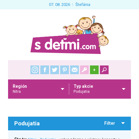
07. 08. 2026
Štefánia
+
Región
Typ akcie
Nitra
Podujatia
Podujatia
Filter