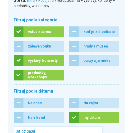
Ste tu:
Nitra
»
Podujatia
» vstup zdarma + výstavy, koncerty +
prednášky, workshopy
Filtruj podľa kategórie
vstup zdarma
keď je zlé počasie
zábava vonku
hrady a múzeá
výstavy, koncerty
burzy a jarmoky
prednášky,
workshopy
Filtruj podľa dátumu
Na dnes
Na zajtra
Na víkend
Iný dátum