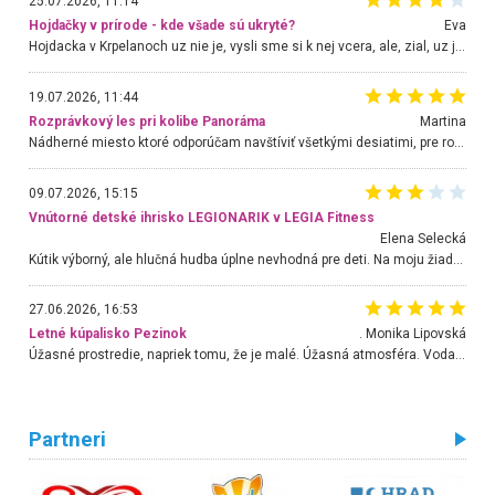
25.07.2026, 11:14
Hojdačky v prírode - kde všade sú ukryté?
Eva
Hojdacka v Krpelanoch uz nie je, vysli sme si k nej vcera, ale, zial, uz je znicena. Ak sem planujete cestu len kvoli hojdacke, mozete si ju usetrit. Krasny vyhlad je tu vsak aj bez hojdacky :-)
19.07.2026, 11:44
Rozprávkový les pri kolibe Panoráma
Martina
Nádherné miesto ktoré odporúčam navštíviť všetkými desiatimi, pre rodiny s deťmi, dôchodcom... Proste a jednoducho ozaj rozprávkový les.. určite ešte prídeme. Odniesli sme si na pamiatku krásne tričká,
09.07.2026, 15:15
Vnútorné detské ihrisko LEGIONARIK v LEGIA Fitness
Elena Selecká
Kútik výborný, ale hlučná hudba úplne nevhodná pre deti. Na moju žiadosť o aspoň sušenie nereagovali.
27.06.2026, 16:53
Letné kúpalisko Pezinok
. Monika Lipovská
Úžasné prostredie, napriek tomu, že je malé. Úžasná atmosféra. Voda fantastická a nádherná. Ľudí je pomerne veľa, ale su mili a ohľaduplní. Je veľmi zaujímavé sledovať, ako dokážu spolu športovať cudzí ľudia a bez ohľadu na vek. Vládne tu pohoda. Vnuka neviem dostať z vody. Ďakujem za krásny deň . Urcite sa sem vrátim. Jediný problém je s parkovaním, ale aj ten sa mi podarilo vyriešiť. Monika Bratislava
Partneri