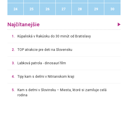
24
25
26
27
28
29
30
Najčítanejšie
1.
Kúpaliská v Rakúsku do 30 minút od Bratislavy
2.
TOP atrakcie pre deti na Slovensku
3.
Labková patrola - dinosaurí film
4.
Tipy kam s deťmi v Nitrianskom kraji
5.
Kam s deťmi v Slovinsku – Miesta, ktoré si zamiluje celá
rodina