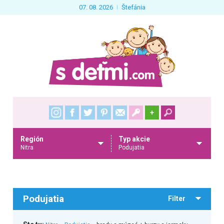
07. 08. 2026
Štefánia
+
Región
Typ akcie
Nitra
Podujatia
Podujatia
Filter