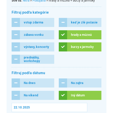
Ste tu:
Nitra
»
Podujatia
» hrady a múzeá + burzy a jarmoky
Filtruj podľa kategórie
vstup zdarma
keď je zlé počasie
zábava vonku
hrady a múzeá
výstavy, koncerty
burzy a jarmoky
prednášky,
workshopy
Filtruj podľa dátumu
Na dnes
Na zajtra
Na víkend
Iný dátum