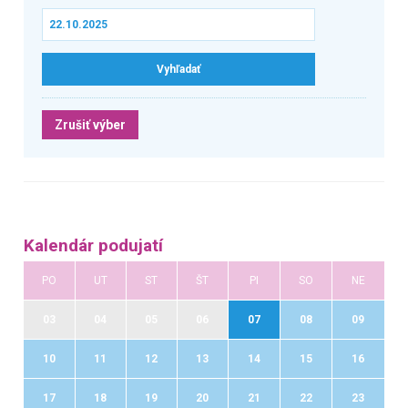
Zrušiť výber
Kalendár podujatí
PO
UT
ST
ŠT
PI
SO
NE
03
04
05
06
07
08
09
10
11
12
13
14
15
16
17
18
19
20
21
22
23