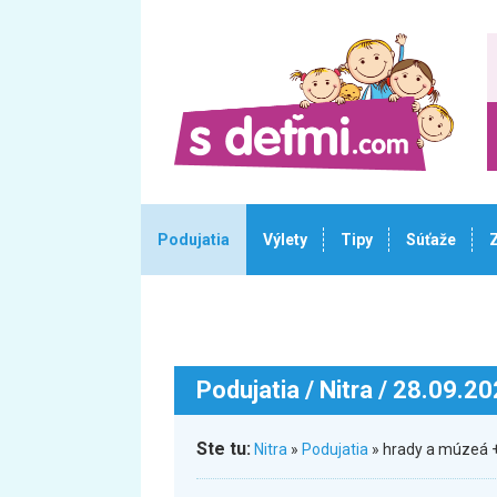
Podujatia
Výlety
Tipy
Súťaže
Podujatia
/ Nitra / 28.09.2
Ste tu:
Nitra
»
Podujatia
» hrady a múzeá +