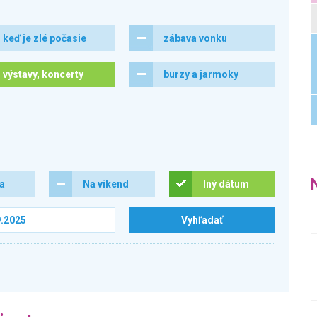
keď je zlé počasie
zábava vonku
výstavy, koncerty
burzy a jarmoky
ra
Na víkend
Iný dátum