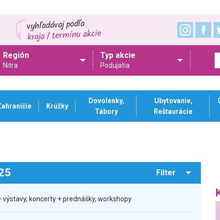
Región
Typ akcie
Nitra
Podujatia
Dovolenky,
Ubytovanie,
Zahraničie
Krúžky
Tábory
Reštaurácie
025
Filter
 výstavy, koncerty + prednášky, workshopy