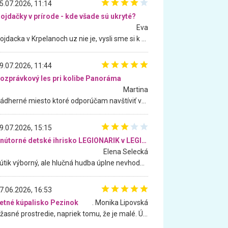
5.07.2026, 11:14
ojdačky v prírode - kde všade sú ukryté?
Eva
Hojdacka v Krpelanoch uz nie je, vysli sme si k nej vcera, ale, zial, uz je znicena. Ak sem planujete cestu len kvoli hojdacke, mozete si ju usetrit. Krasny vyhlad je tu vsak aj bez hojdacky :-)
9.07.2026, 11:44
ozprávkový les pri kolibe Panoráma
Martina
Nádherné miesto ktoré odporúčam navštíviť všetkými desiatimi, pre rodiny s deťmi, dôchodcom... Proste a jednoducho ozaj rozprávkový les.. určite ešte prídeme. Odniesli sme si na pamiatku krásne tričká,
9.07.2026, 15:15
Vnútorné detské ihrisko LEGIONARIK v LEGIA Fitness
Elena Selecká
Kútik výborný, ale hlučná hudba úplne nevhodná pre deti. Na moju žiadosť o aspoň sušenie nereagovali.
7.06.2026, 16:53
etné kúpalisko Pezinok
. Monika Lipovská
Úžasné prostredie, napriek tomu, že je malé. Úžasná atmosféra. Voda fantastická a nádherná. Ľudí je pomerne veľa, ale su mili a ohľaduplní. Je veľmi zaujímavé sledovať, ako dokážu spolu športovať cudzí ľudia a bez ohľadu na vek. Vládne tu pohoda. Vnuka neviem dostať z vody. Ďakujem za krásny deň . Urcite sa sem vrátim. Jediný problém je s parkovaním, ale aj ten sa mi podarilo vyriešiť. Monika Bratislava