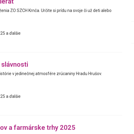
ierat
ženia ZO SZCH Krnča. Určite si prídu na svoje či už deti alebo
25 a ďalšie
slávnosti
istórie v jedinečnej atmosfére zrúcaniny Hradu Hrušov.
25 a ďalšie
ov a farmárske trhy 2025