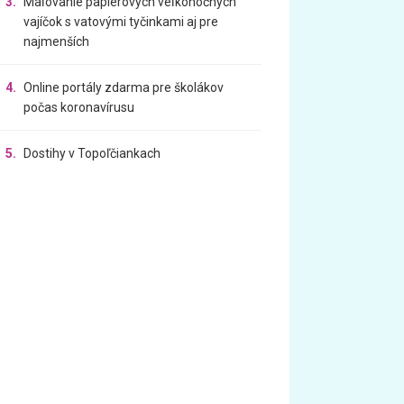
3.
Maľovanie papierových veľkonočných
vajíčok s vatovými tyčinkami aj pre
najmenších
4.
Online portály zdarma pre školákov
počas koronavírusu
5.
Dostihy v Topoľčiankach