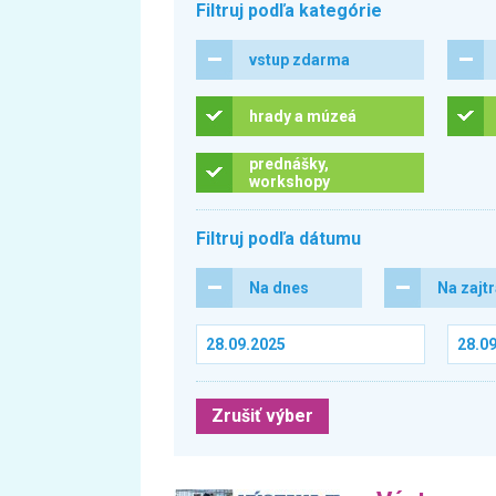
Filtruj podľa kategórie
vstup zdarma
hrady a múzeá
prednášky,
workshopy
Filtruj podľa dátumu
Na dnes
Na zajt
Zrušiť výber