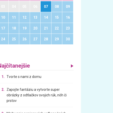
03
04
05
06
07
08
09
10
11
12
13
14
15
16
17
18
19
20
21
22
23
24
25
26
27
28
29
30
Najčítanejšie
1.
Tvorte s nami z domu
2.
Zapojte fantáziu a vytvorte super
obrázky z odtlačkov svojich rúk, nôh či
prstov