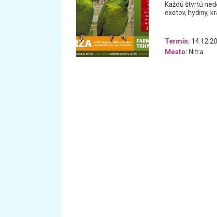
Každú štvrtú nede
exotov, hydiny, k
Termín:
14.12.20
Mesto:
Nitra