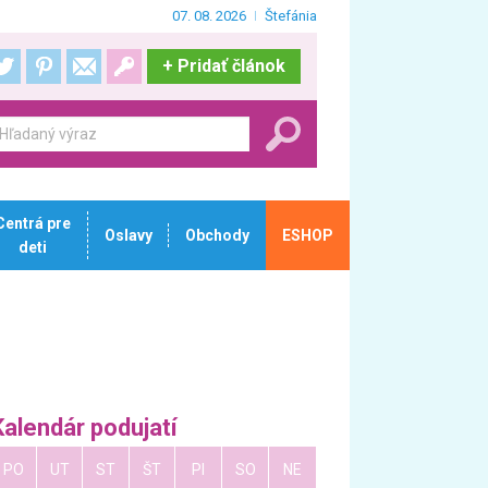
07. 08. 2026
Štefánia
+
Pridať článok
Centrá pre
Oslavy
Obchody
ESHOP
deti
Kalendár podujatí
PO
UT
ST
ŠT
PI
SO
NE