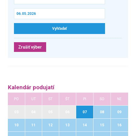
Zrušiť výber
Kalendár podujatí
PO
UT
ST
ŠT
PI
SO
NE
03
04
05
06
07
08
09
10
11
12
13
14
15
16