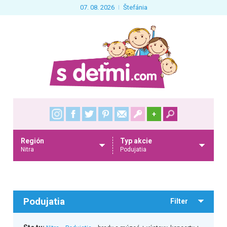
07. 08. 2026
Štefánia
+
Región
Typ akcie
Nitra
Podujatia
Podujatia
Filter