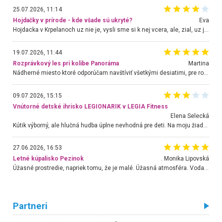
25.07.2026, 11:14
Hojdačky v prírode - kde všade sú ukryté?
Eva
Hojdacka v Krpelanoch uz nie je, vysli sme si k nej vcera, ale, zial, uz je znicena. Ak sem planujete cestu len kvoli hojdacke, mozete si ju usetrit. Krasny vyhlad je tu vsak aj bez hojdacky :-)
19.07.2026, 11:44
Rozprávkový les pri kolibe Panoráma
Martina
Nádherné miesto ktoré odporúčam navštíviť všetkými desiatimi, pre rodiny s deťmi, dôchodcom... Proste a jednoducho ozaj rozprávkový les.. určite ešte prídeme. Odniesli sme si na pamiatku krásne tričká,
09.07.2026, 15:15
Vnútorné detské ihrisko LEGIONARIK v LEGIA Fitness
Elena Selecká
Kútik výborný, ale hlučná hudba úplne nevhodná pre deti. Na moju žiadosť o aspoň sušenie nereagovali.
27.06.2026, 16:53
Letné kúpalisko Pezinok
. Monika Lipovská
Úžasné prostredie, napriek tomu, že je malé. Úžasná atmosféra. Voda fantastická a nádherná. Ľudí je pomerne veľa, ale su mili a ohľaduplní. Je veľmi zaujímavé sledovať, ako dokážu spolu športovať cudzí ľudia a bez ohľadu na vek. Vládne tu pohoda. Vnuka neviem dostať z vody. Ďakujem za krásny deň . Urcite sa sem vrátim. Jediný problém je s parkovaním, ale aj ten sa mi podarilo vyriešiť. Monika Bratislava
Partneri