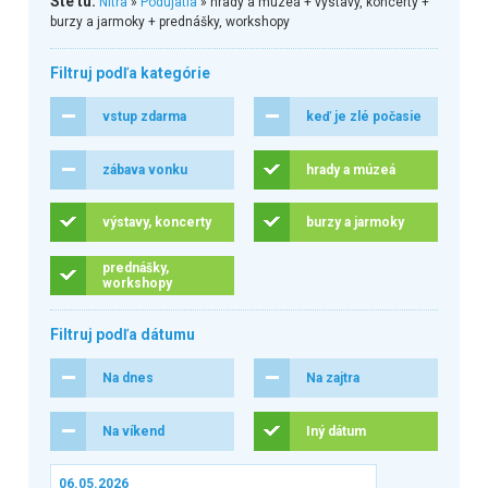
Ste tu:
Nitra
»
Podujatia
» hrady a múzeá + výstavy, koncerty +
burzy a jarmoky + prednášky, workshopy
Filtruj podľa kategórie
vstup zdarma
keď je zlé počasie
zábava vonku
hrady a múzeá
výstavy, koncerty
burzy a jarmoky
prednášky,
workshopy
Filtruj podľa dátumu
Na dnes
Na zajtra
Na víkend
Iný dátum