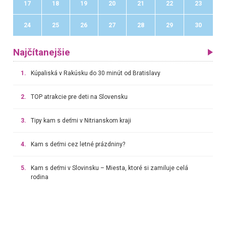
17
18
19
20
21
22
23
24
25
26
27
28
29
30
Najčítanejšie
1.
Kúpaliská v Rakúsku do 30 minút od Bratislavy
2.
TOP atrakcie pre deti na Slovensku
3.
Tipy kam s deťmi v Nitrianskom kraji
4.
Kam s deťmi cez letné prázdniny?
5.
Kam s deťmi v Slovinsku – Miesta, ktoré si zamiluje celá
rodina