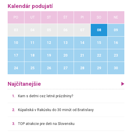
Kalendár podujatí
PO
UT
ST
ŠT
PI
SO
NE
03
04
05
06
07
08
09
10
11
12
13
14
15
16
17
18
19
20
21
22
23
24
25
26
27
28
29
30
Najčítanejšie
1.
Kam s deťmi cez letné prázdniny?
2.
Kúpaliská v Rakúsku do 30 minút od Bratislavy
3.
TOP atrakcie pre deti na Slovensku