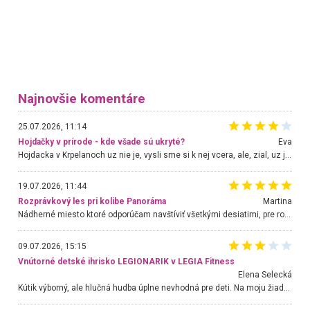
Najnovšie komentáre
25.07.2026, 11:14
Hojdačky v prírode - kde všade sú ukryté?
Eva
Hojdacka v Krpelanoch uz nie je, vysli sme si k nej vcera, ale, zial, uz je znicena. Ak sem planujete cestu len kvoli hojdacke, mozete si ju usetrit. Krasny vyhlad je tu vsak aj bez hojdacky :-)
19.07.2026, 11:44
Rozprávkový les pri kolibe Panoráma
Martina
Nádherné miesto ktoré odporúčam navštíviť všetkými desiatimi, pre rodiny s deťmi, dôchodcom... Proste a jednoducho ozaj rozprávkový les.. určite ešte prídeme. Odniesli sme si na pamiatku krásne tričká,
09.07.2026, 15:15
Vnútorné detské ihrisko LEGIONARIK v LEGIA Fitness
Elena Selecká
Kútik výborný, ale hlučná hudba úplne nevhodná pre deti. Na moju žiadosť o aspoň sušenie nereagovali.