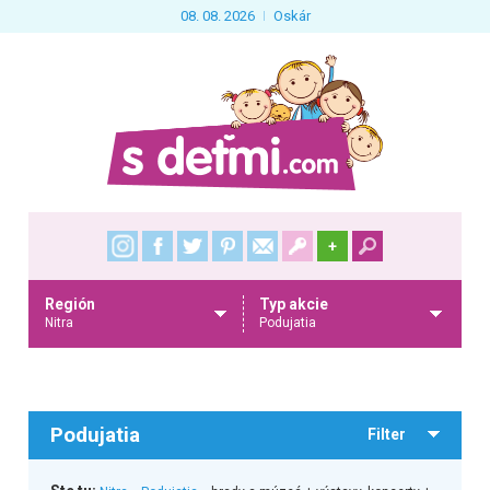
08. 08. 2026
Oskár
+
Región
Typ akcie
Nitra
Podujatia
Podujatia
Filter