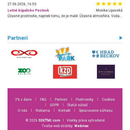
27.06.2026, 16:53
Letné kúpalisko Pezinok
. Monika Lipovská
Úžasné prostredie, napriek tomu, že je malé. Úžasná atmosféra. Voda fantastická a nádherná. Ľudí je pomerne veľa, ale su mili a ohľaduplní. Je veľmi zaujímavé sledovať, ako dokážu spolu športovať cudzí ľudia a bez ohľadu na vek. Vládne tu pohoda. Vnuka neviem dostať z vody. Ďakujem za krásny deň . Urcite sa sem vrátim. Jediný problém je s parkovaním, ale aj ten sa mi podarilo vyriešiť. Monika Bratislava
Partneri
2% z dane
l
FAQ
l
Partneri
l
Podmienky
l
Cookies
l
GDPR
l
Štatút súťaží
O nás
l
Reklama
l
Kontakt
l
Spracovanie súhlasu
© 2026
SDEŤMI.com
l
Všetky práva vyhradené
Tvorba web stránky:
Webmax