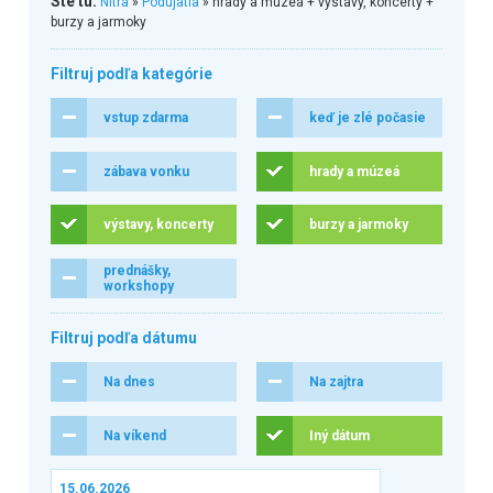
Ste tu:
Nitra
»
Podujatia
» hrady a múzeá + výstavy, koncerty +
burzy a jarmoky
Filtruj podľa kategórie
vstup zdarma
keď je zlé počasie
zábava vonku
hrady a múzeá
výstavy, koncerty
burzy a jarmoky
prednášky,
workshopy
Filtruj podľa dátumu
Na dnes
Na zajtra
Na víkend
Iný dátum