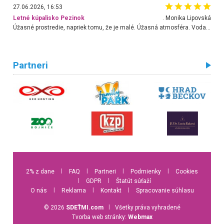
27.06.2026, 16:53
Letné kúpalisko Pezinok
. Monika Lipovská
Úžasné prostredie, napriek tomu, že je malé. Úžasná atmosféra. Voda fantastická a nádherná. Ľudí je pomerne veľa, ale su mili a ohľaduplní. Je veľmi zaujímavé sledovať, ako dokážu spolu športovať cudzí ľudia a bez ohľadu na vek. Vládne tu pohoda. Vnuka neviem dostať z vody. Ďakujem za krásny deň . Urcite sa sem vrátim. Jediný problém je s parkovaním, ale aj ten sa mi podarilo vyriešiť. Monika Bratislava
Partneri
2% z dane
l
FAQ
l
Partneri
l
Podmienky
l
Cookies
l
GDPR
l
Štatút súťaží
O nás
l
Reklama
l
Kontakt
l
Spracovanie súhlasu
© 2026
SDEŤMI.com
l
Všetky práva vyhradené
Tvorba web stránky:
Webmax