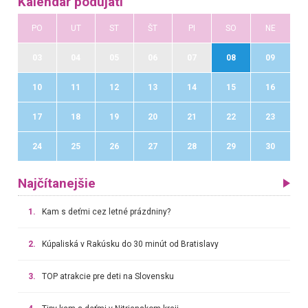
Kalendár podujatí
PO
UT
ST
ŠT
PI
SO
NE
03
04
05
06
07
08
09
10
11
12
13
14
15
16
17
18
19
20
21
22
23
24
25
26
27
28
29
30
Najčítanejšie
1.
Kam s deťmi cez letné prázdniny?
2.
Kúpaliská v Rakúsku do 30 minút od Bratislavy
3.
TOP atrakcie pre deti na Slovensku