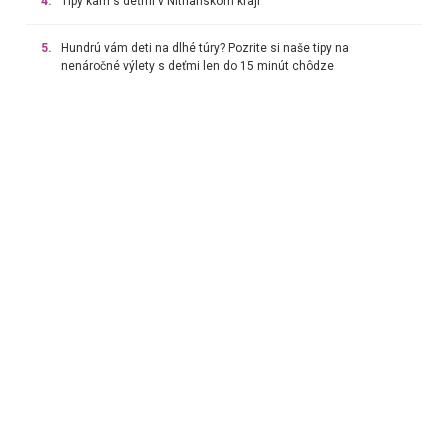
4.
Tipy kam s deťmi v Nitrianskom kraji
5.
Hundrú vám deti na dlhé túry? Pozrite si naše tipy na
nenáročné výlety s deťmi len do 15 minút chôdze