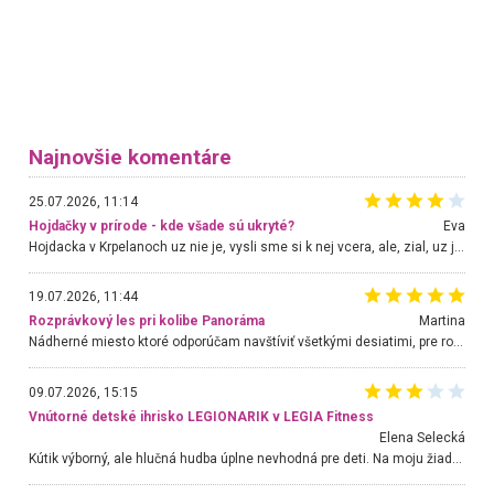
Najnovšie komentáre
25.07.2026, 11:14
Hojdačky v prírode - kde všade sú ukryté?
Eva
Hojdacka v Krpelanoch uz nie je, vysli sme si k nej vcera, ale, zial, uz je znicena. Ak sem planujete cestu len kvoli hojdacke, mozete si ju usetrit. Krasny vyhlad je tu vsak aj bez hojdacky :-)
19.07.2026, 11:44
Rozprávkový les pri kolibe Panoráma
Martina
Nádherné miesto ktoré odporúčam navštíviť všetkými desiatimi, pre rodiny s deťmi, dôchodcom... Proste a jednoducho ozaj rozprávkový les.. určite ešte prídeme. Odniesli sme si na pamiatku krásne tričká,
09.07.2026, 15:15
Vnútorné detské ihrisko LEGIONARIK v LEGIA Fitness
Elena Selecká
Kútik výborný, ale hlučná hudba úplne nevhodná pre deti. Na moju žiadosť o aspoň sušenie nereagovali.