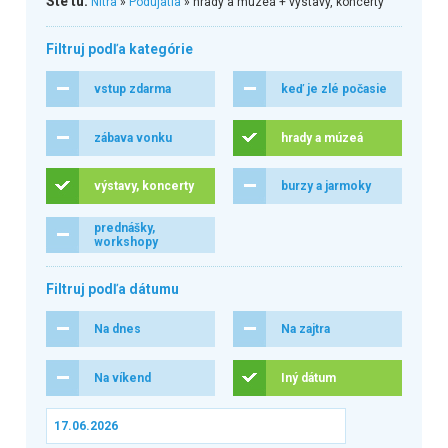
Ste tu:
Nitra
»
Podujatia
» hrady a múzeá + výstavy, koncerty
Filtruj podľa kategórie
vstup zdarma
keď je zlé počasie
zábava vonku
hrady a múzeá
výstavy, koncerty
burzy a jarmoky
prednášky,
workshopy
Filtruj podľa dátumu
Na dnes
Na zajtra
Na víkend
Iný dátum