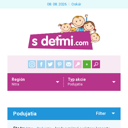
08. 08. 2026
Oskár
+
Región
Typ akcie
Nitra
Podujatia
Podujatia
Filter