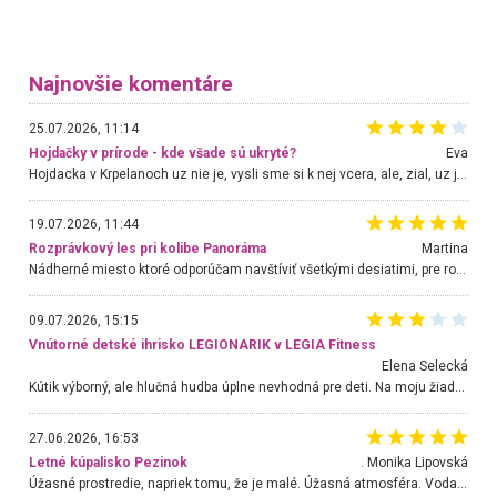
Najnovšie komentáre
25.07.2026, 11:14
Hojdačky v prírode - kde všade sú ukryté?
Eva
Hojdacka v Krpelanoch uz nie je, vysli sme si k nej vcera, ale, zial, uz je znicena. Ak sem planujete cestu len kvoli hojdacke, mozete si ju usetrit. Krasny vyhlad je tu vsak aj bez hojdacky :-)
19.07.2026, 11:44
Rozprávkový les pri kolibe Panoráma
Martina
Nádherné miesto ktoré odporúčam navštíviť všetkými desiatimi, pre rodiny s deťmi, dôchodcom... Proste a jednoducho ozaj rozprávkový les.. určite ešte prídeme. Odniesli sme si na pamiatku krásne tričká,
09.07.2026, 15:15
Vnútorné detské ihrisko LEGIONARIK v LEGIA Fitness
Elena Selecká
Kútik výborný, ale hlučná hudba úplne nevhodná pre deti. Na moju žiadosť o aspoň sušenie nereagovali.
27.06.2026, 16:53
Letné kúpalisko Pezinok
. Monika Lipovská
Úžasné prostredie, napriek tomu, že je malé. Úžasná atmosféra. Voda fantastická a nádherná. Ľudí je pomerne veľa, ale su mili a ohľaduplní. Je veľmi zaujímavé sledovať, ako dokážu spolu športovať cudzí ľudia a bez ohľadu na vek. Vládne tu pohoda. Vnuka neviem dostať z vody. Ďakujem za krásny deň . Urcite sa sem vrátim. Jediný problém je s parkovaním, ale aj ten sa mi podarilo vyriešiť. Monika Bratislava