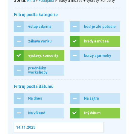
Ste tu:
Nitra
»
Podujatia
» hrady a múzeá + výstavy, koncerty
Filtruj podľa kategórie
vstup zdarma
keď je zlé počasie
zábava vonku
hrady a múzeá
výstavy, koncerty
burzy a jarmoky
prednášky,
workshopy
Filtruj podľa dátumu
Na dnes
Na zajtra
Na víkend
Iný dátum