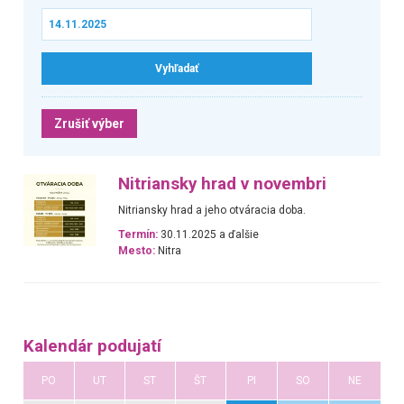
Zrušiť výber
Nitriansky hrad v novembri
Nitriansky hrad a jeho otváracia doba.
Termín:
30.11.2025 a ďalšie
Mesto:
Nitra
Kalendár podujatí
PO
UT
ST
ŠT
PI
SO
NE