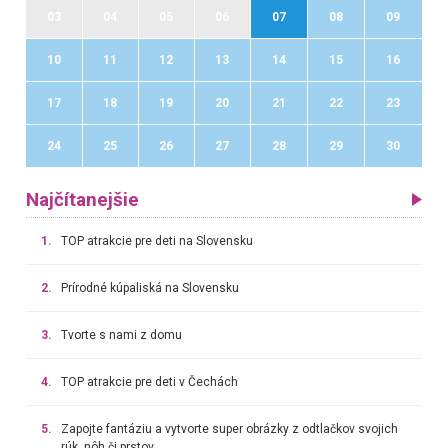
03
04
05
06
07
08
09
10
11
12
13
14
15
16
17
18
19
20
21
22
23
24
25
26
27
28
29
30
Najčítanejšie
1.
TOP atrakcie pre deti na Slovensku
2.
Prírodné kúpaliská na Slovensku
3.
Tvorte s nami z domu
4.
TOP atrakcie pre deti v Čechách
5.
Zapojte fantáziu a vytvorte super obrázky z odtlačkov svojich
rúk, nôh či prstov