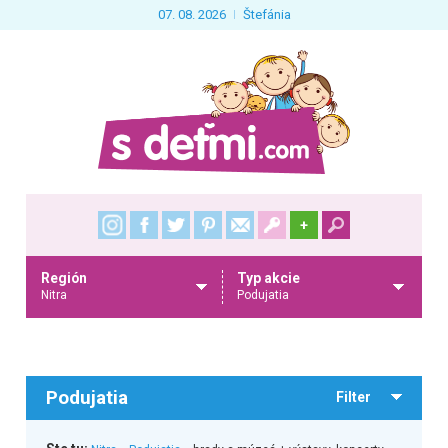
07. 08. 2026
Štefánia
+
Región
Typ akcie
Nitra
Podujatia
Podujatia
Filter