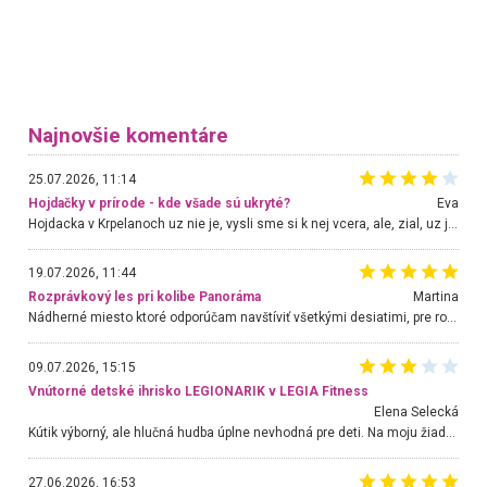
Najnovšie komentáre
25.07.2026, 11:14
Hojdačky v prírode - kde všade sú ukryté?
Eva
Hojdacka v Krpelanoch uz nie je, vysli sme si k nej vcera, ale, zial, uz je znicena. Ak sem planujete cestu len kvoli hojdacke, mozete si ju usetrit. Krasny vyhlad je tu vsak aj bez hojdacky :-)
19.07.2026, 11:44
Rozprávkový les pri kolibe Panoráma
Martina
Nádherné miesto ktoré odporúčam navštíviť všetkými desiatimi, pre rodiny s deťmi, dôchodcom... Proste a jednoducho ozaj rozprávkový les.. určite ešte prídeme. Odniesli sme si na pamiatku krásne tričká,
09.07.2026, 15:15
Vnútorné detské ihrisko LEGIONARIK v LEGIA Fitness
Elena Selecká
Kútik výborný, ale hlučná hudba úplne nevhodná pre deti. Na moju žiadosť o aspoň sušenie nereagovali.
27.06.2026, 16:53