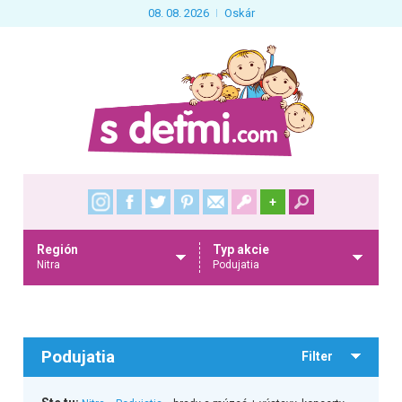
08. 08. 2026
Oskár
+
Región
Typ akcie
Nitra
Podujatia
Podujatia
Filter