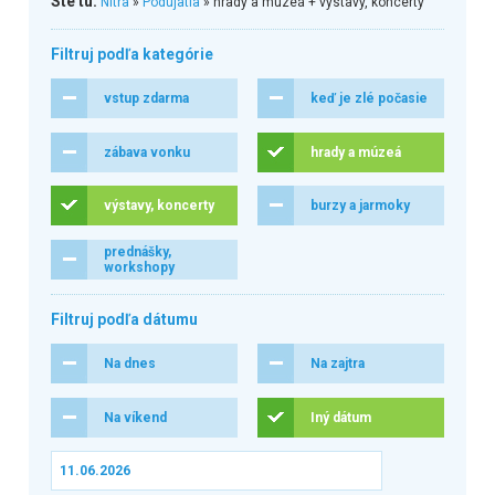
Ste tu:
Nitra
»
Podujatia
» hrady a múzeá + výstavy, koncerty
Filtruj podľa kategórie
vstup zdarma
keď je zlé počasie
zábava vonku
hrady a múzeá
výstavy, koncerty
burzy a jarmoky
prednášky,
workshopy
Filtruj podľa dátumu
Na dnes
Na zajtra
Na víkend
Iný dátum