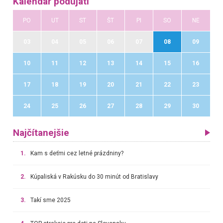
Kalendár podujatí
PO
UT
ST
ŠT
PI
SO
NE
03
04
05
06
07
08
09
10
11
12
13
14
15
16
17
18
19
20
21
22
23
24
25
26
27
28
29
30
Najčítanejšie
1.
Kam s deťmi cez letné prázdniny?
2.
Kúpaliská v Rakúsku do 30 minút od Bratislavy
3.
Takí sme 2025