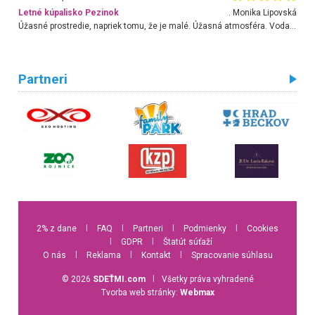
Letné kúpalisko Pezinok
. Monika Lipovská
Úžasné prostredie, napriek tomu, že je malé. Úžasná atmosféra. Voda fantastická a nádherná. Ľudí je pomerne veľa, ale su mili a ohľaduplní. Je veľmi zaujímavé sledovať, ako dokážu spolu športovať cudzí ľudia a bez ohľadu na vek. Vládne tu pohoda. Vnuka neviem dostať z vody. Ďakujem za krásny deň . Urcite sa sem vrátim. Jediný problém je s parkovaním, ale aj ten sa mi podarilo vyriešiť. Monika Bratislava
Partneri
2% z dane
l
FAQ
l
Partneri
l
Podmienky
l
Cookies
l
GDPR
l
Štatút súťaží
O nás
l
Reklama
l
Kontakt
l
Spracovanie súhlasu
© 2026
SDEŤMI.com
l
Všetky práva vyhradené
Tvorba web stránky:
Webmax