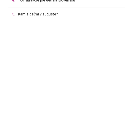
4.
TOP atrakcie pre deti na Slovensku
5.
Kam s deťmi v auguste?