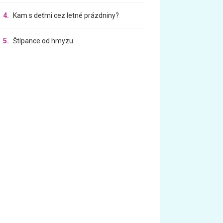
4.
Kam s deťmi cez letné prázdniny?
5.
Štípance od hmyzu