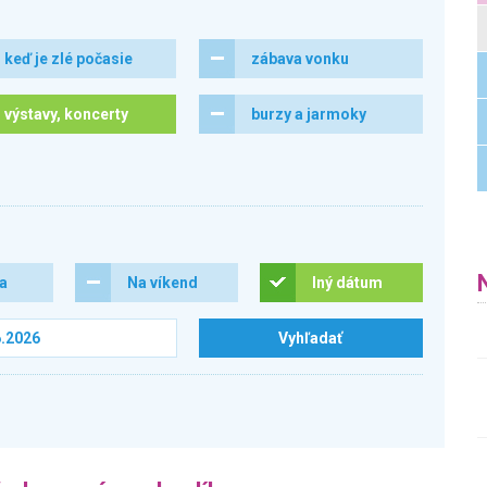
keď je zlé počasie
zábava vonku
výstavy, koncerty
burzy a jarmoky
ra
Na víkend
Iný dátum