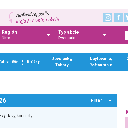
Región
Typ akcie
Nitra
Podujatia
Dovolenky,
Ubytovanie,
Zahraničie
Krúžky
Tábory
Reštaurácie
026
Filter
 výstavy, koncerty