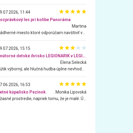
9.07.2026, 11:44
ozprávkový les pri kolibe Panoráma
Martina
Nádherné miesto ktoré odporúčam navštíviť všetkými desiatimi, pre rodiny s deťmi, dôchodcom... Proste a jednoducho ozaj rozprávkový les.. určite ešte prídeme. Odniesli sme si na pamiatku krásne tričká,
9.07.2026, 15:15
Vnútorné detské ihrisko LEGIONARIK v LEGIA Fitness
Elena Selecká
Kútik výborný, ale hlučná hudba úplne nevhodná pre deti. Na moju žiadosť o aspoň sušenie nereagovali.
7.06.2026, 16:53
etné kúpalisko Pezinok
. Monika Lipovská
Úžasné prostredie, napriek tomu, že je malé. Úžasná atmosféra. Voda fantastická a nádherná. Ľudí je pomerne veľa, ale su mili a ohľaduplní. Je veľmi zaujímavé sledovať, ako dokážu spolu športovať cudzí ľudia a bez ohľadu na vek. Vládne tu pohoda. Vnuka neviem dostať z vody. Ďakujem za krásny deň . Urcite sa sem vrátim. Jediný problém je s parkovaním, ale aj ten sa mi podarilo vyriešiť. Monika Bratislava