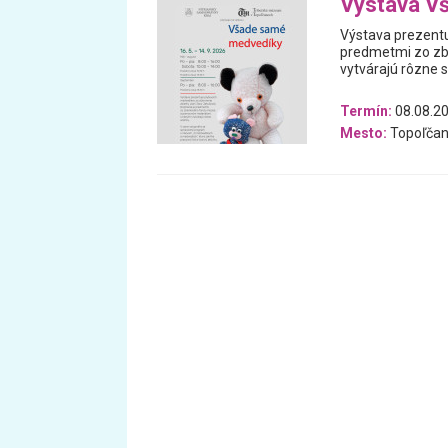
Výstava V
Výstava prezentu
predmetmi zo zb
vytvárajú rôzne 
Termín:
08.08.20
Mesto:
Topoľčan