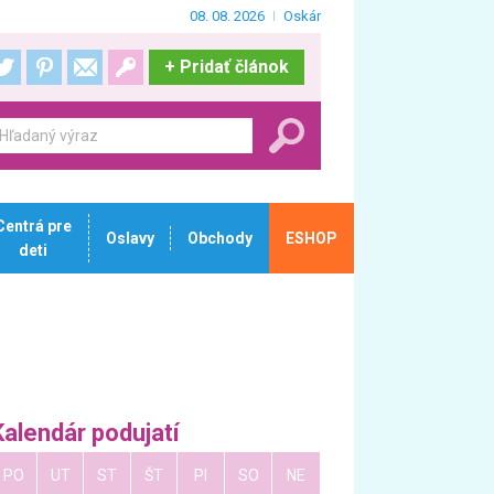
08. 08. 2026
Oskár
+
Pridať článok
Centrá pre
Oslavy
Obchody
ESHOP
deti
Kalendár podujatí
PO
UT
ST
ŠT
PI
SO
NE