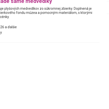
šade samé medvedíky
je plyšových medvedíkov zo súkromnej zbierky. Doplnená je
ierkového fondu múzea a pomocným materiálom, s ktorými
scénky.
26 a ďalšie
y