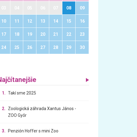
03
04
05
06
07
08
09
10
11
12
13
14
15
16
17
18
19
20
21
22
23
24
25
26
27
28
29
30
Najčítanejšie
1.
Takí sme 2025
2.
Zoologická záhrada Xantus János -
ZOO Győr
3.
Penzión Hoffer s mini Zoo