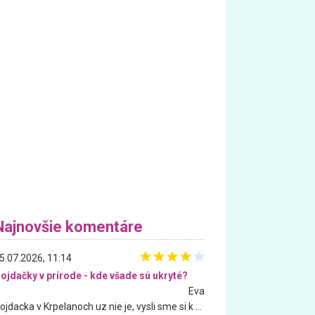
Najnovšie komentáre
5.07.2026, 11:14
ojdačky v prírode - kde všade sú ukryté?
Eva
Hojdacka v Krpelanoch uz nie je, vysli sme si k nej vcera, ale, zial, uz je znicena. Ak sem planujete cestu len kvoli hojdacke, mozete si ju usetrit. Krasny vyhlad je tu vsak aj bez hojdacky :-)