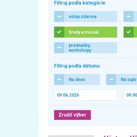
Filtruj podľa kategórie
vstup zdarma
hrady a múzeá
prednášky,
workshopy
Filtruj podľa dátumu
Na dnes
Na zajt
Zrušiť výber