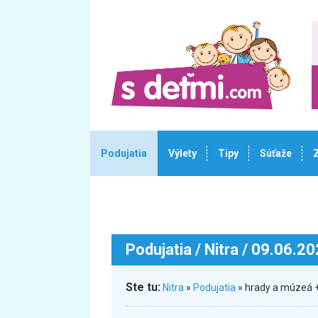
Podujatia
Výlety
Tipy
Súťaže
Podujatia
/ Nitra / 09.06.2
Ste tu:
Nitra
»
Podujatia
» hrady a múzeá +