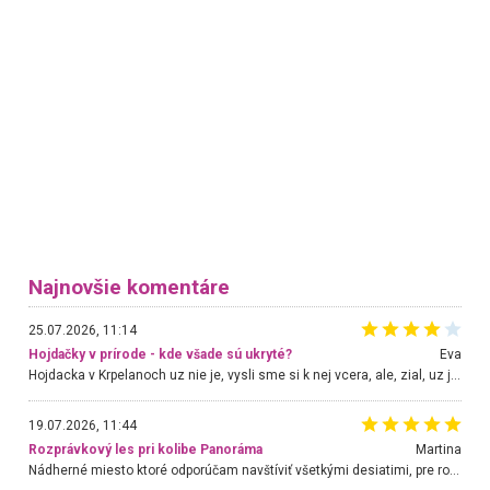
Najnovšie komentáre
25.07.2026, 11:14
Hojdačky v prírode - kde všade sú ukryté?
Eva
Hojdacka v Krpelanoch uz nie je, vysli sme si k nej vcera, ale, zial, uz je znicena. Ak sem planujete cestu len kvoli hojdacke, mozete si ju usetrit. Krasny vyhlad je tu vsak aj bez hojdacky :-)
19.07.2026, 11:44
Rozprávkový les pri kolibe Panoráma
Martina
Nádherné miesto ktoré odporúčam navštíviť všetkými desiatimi, pre rodiny s deťmi, dôchodcom... Proste a jednoducho ozaj rozprávkový les.. určite ešte prídeme. Odniesli sme si na pamiatku krásne tričká,