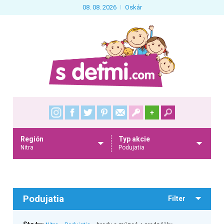
08. 08. 2026
Oskár
+
Región
Typ akcie
Nitra
Podujatia
Podujatia
Filter