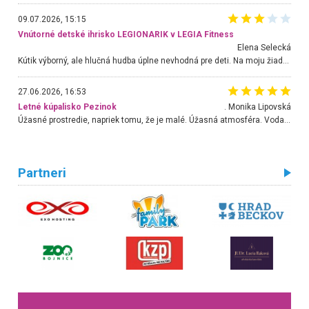
09.07.2026, 15:15
Vnútorné detské ihrisko LEGIONARIK v LEGIA Fitness
Elena Selecká
Kútik výborný, ale hlučná hudba úplne nevhodná pre deti. Na moju žiadosť o aspoň sušenie nereagovali.
27.06.2026, 16:53
Letné kúpalisko Pezinok
. Monika Lipovská
Úžasné prostredie, napriek tomu, že je malé. Úžasná atmosféra. Voda fantastická a nádherná. Ľudí je pomerne veľa, ale su mili a ohľaduplní. Je veľmi zaujímavé sledovať, ako dokážu spolu športovať cudzí ľudia a bez ohľadu na vek. Vládne tu pohoda. Vnuka neviem dostať z vody. Ďakujem za krásny deň . Urcite sa sem vrátim. Jediný problém je s parkovaním, ale aj ten sa mi podarilo vyriešiť. Monika Bratislava
Partneri