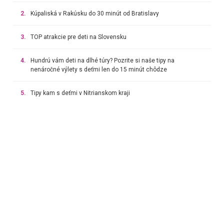
2.
Kúpaliská v Rakúsku do 30 minút od Bratislavy
3.
TOP atrakcie pre deti na Slovensku
4.
Hundrú vám deti na dlhé túry? Pozrite si naše tipy na
nenáročné výlety s deťmi len do 15 minút chôdze
5.
Tipy kam s deťmi v Nitrianskom kraji