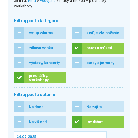
Ste tu:
Nitra
»
Podujatia
» hrady a múzeá + prednášky,
workshopy
Filtruj podľa kategórie
vstup zdarma
keď je zlé počasie
zábava vonku
hrady a múzeá
výstavy, koncerty
burzy a jarmoky
prednášky,
workshopy
Filtruj podľa dátumu
Na dnes
Na zajtra
Na víkend
Iný dátum