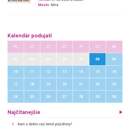
Mesto:
Nitra
Kalendár podujatí
PO
UT
ST
ŠT
PI
SO
NE
03
04
05
06
07
08
09
10
11
12
13
14
15
16
17
18
19
20
21
22
23
24
25
26
27
28
29
30
Najčítanejšie
1.
Kam s deťmi cez letné prázdniny?