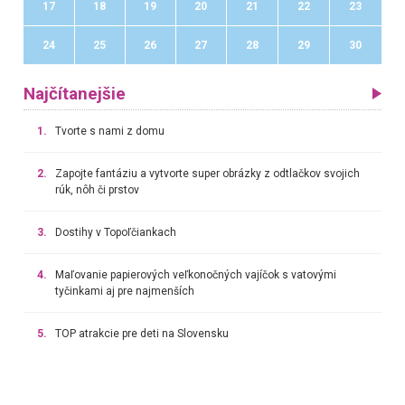
17
18
19
20
21
22
23
24
25
26
27
28
29
30
Najčítanejšie
1.
Tvorte s nami z domu
2.
Zapojte fantáziu a vytvorte super obrázky z odtlačkov svojich
rúk, nôh či prstov
3.
Dostihy v Topoľčiankach
4.
Maľovanie papierových veľkonočných vajíčok s vatovými
tyčinkami aj pre najmenších
5.
TOP atrakcie pre deti na Slovensku