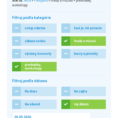
Ste tu:
Nitra
»
Podujatia
» hrady a múzeá + prednášky,
workshopy
Filtruj podľa kategórie
vstup zdarma
keď je zlé počasie
zábava vonku
hrady a múzeá
výstavy, koncerty
burzy a jarmoky
prednášky,
workshopy
Filtruj podľa dátumu
Na dnes
Na zajtra
Na víkend
Iný dátum