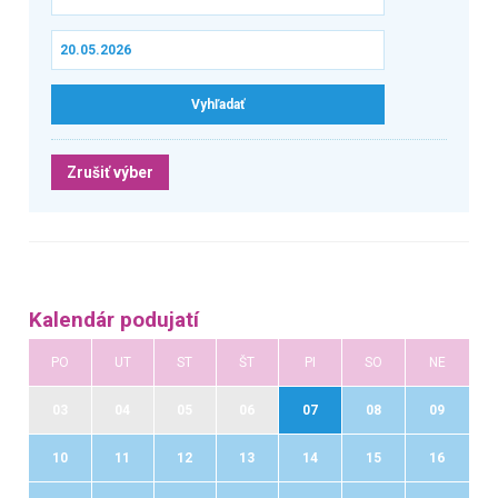
Zrušiť výber
Kalendár podujatí
PO
UT
ST
ŠT
PI
SO
NE
03
04
05
06
07
08
09
10
11
12
13
14
15
16