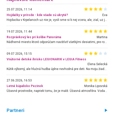
25.07.2026, 11:14
Hojdačky v prírode - kde všade sú ukryté?
Eva
Hojdacka v Krpelanoch uz nie je, vysli sme si k nej vcera, ale, zial, uz je znicena. Ak sem planujete cestu len kvoli hojdacke, mozete si ju usetrit. Krasny vyhlad je tu vsak aj bez hojdacky :-)
19.07.2026, 11:44
Rozprávkový les pri kolibe Panoráma
Martina
Nádherné miesto ktoré odporúčam navštíviť všetkými desiatimi, pre rodiny s deťmi, dôchodcom... Proste a jednoducho ozaj rozprávkový les.. určite ešte prídeme. Odniesli sme si na pamiatku krásne tričká,
09.07.2026, 15:15
Vnútorné detské ihrisko LEGIONARIK v LEGIA Fitness
Elena Selecká
Kútik výborný, ale hlučná hudba úplne nevhodná pre deti. Na moju žiadosť o aspoň sušenie nereagovali.
27.06.2026, 16:53
Letné kúpalisko Pezinok
. Monika Lipovská
Úžasné prostredie, napriek tomu, že je malé. Úžasná atmosféra. Voda fantastická a nádherná. Ľudí je pomerne veľa, ale su mili a ohľaduplní. Je veľmi zaujímavé sledovať, ako dokážu spolu športovať cudzí ľudia a bez ohľadu na vek. Vládne tu pohoda. Vnuka neviem dostať z vody. Ďakujem za krásny deň . Urcite sa sem vrátim. Jediný problém je s parkovaním, ale aj ten sa mi podarilo vyriešiť. Monika Bratislava
Partneri