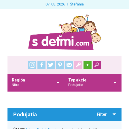
07. 08. 2026
Štefánia
+
Región
Typ akcie
Nitra
Podujatia
Podujatia
Filter