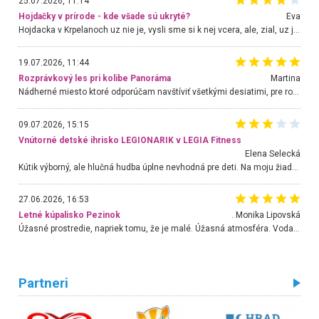
25.07.2026, 11:14
Hojdačky v prírode - kde všade sú ukryté?
Eva
Hojdacka v Krpelanoch uz nie je, vysli sme si k nej vcera, ale, zial, uz je znicena. Ak sem planujete cestu len kvoli hojdacke, mozete si ju usetrit. Krasny vyhlad je tu vsak aj bez hojdacky :-)
19.07.2026, 11:44
Rozprávkový les pri kolibe Panoráma
Martina
Nádherné miesto ktoré odporúčam navštíviť všetkými desiatimi, pre rodiny s deťmi, dôchodcom... Proste a jednoducho ozaj rozprávkový les.. určite ešte prídeme. Odniesli sme si na pamiatku krásne tričká,
09.07.2026, 15:15
Vnútorné detské ihrisko LEGIONARIK v LEGIA Fitness
Elena Selecká
Kútik výborný, ale hlučná hudba úplne nevhodná pre deti. Na moju žiadosť o aspoň sušenie nereagovali.
27.06.2026, 16:53
Letné kúpalisko Pezinok
. Monika Lipovská
Úžasné prostredie, napriek tomu, že je malé. Úžasná atmosféra. Voda fantastická a nádherná. Ľudí je pomerne veľa, ale su mili a ohľaduplní. Je veľmi zaujímavé sledovať, ako dokážu spolu športovať cudzí ľudia a bez ohľadu na vek. Vládne tu pohoda. Vnuka neviem dostať z vody. Ďakujem za krásny deň . Urcite sa sem vrátim. Jediný problém je s parkovaním, ale aj ten sa mi podarilo vyriešiť. Monika Bratislava
Partneri