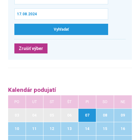
Zrušiť výber
Kalendár podujatí
PO
UT
ST
ŠT
PI
SO
NE
03
04
05
06
07
08
09
10
11
12
13
14
15
16