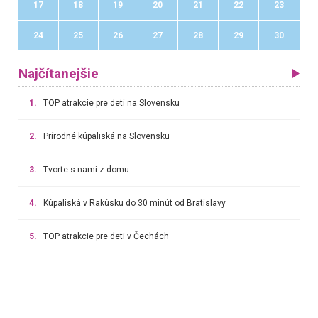
17
18
19
20
21
22
23
24
25
26
27
28
29
30
Najčítanejšie
1.
TOP atrakcie pre deti na Slovensku
2.
Prírodné kúpaliská na Slovensku
3.
Tvorte s nami z domu
4.
Kúpaliská v Rakúsku do 30 minút od Bratislavy
5.
TOP atrakcie pre deti v Čechách