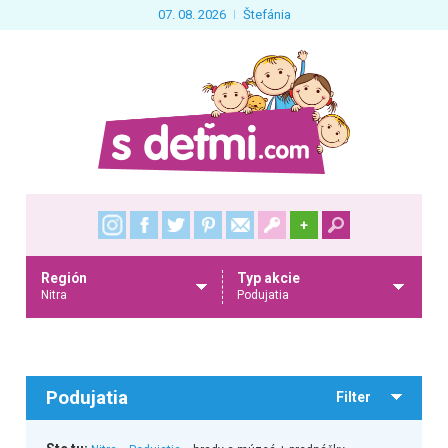
07. 08. 2026
Štefánia
+
Región
Typ akcie
Nitra
Podujatia
Podujatia
Filter