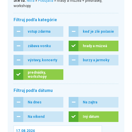
Ste tu:
Nitra
»
Podujatia
» hrady a múzeá + prednášky,
workshopy
Filtruj podľa kategórie
vstup zdarma
keď je zlé počasie
zábava vonku
hrady a múzeá
výstavy, koncerty
burzy a jarmoky
prednášky,
workshopy
Filtruj podľa dátumu
Na dnes
Na zajtra
Na víkend
Iný dátum