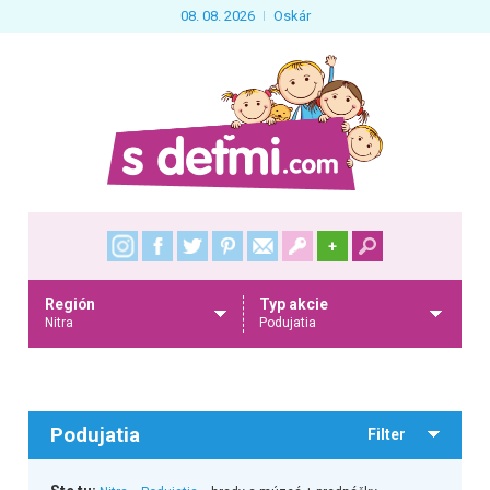
08. 08. 2026
Oskár
+
Región
Typ akcie
Nitra
Podujatia
Podujatia
Filter