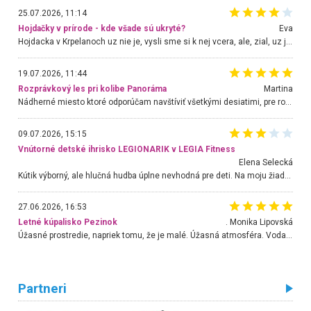
25.07.2026, 11:14
Hojdačky v prírode - kde všade sú ukryté?
Eva
Hojdacka v Krpelanoch uz nie je, vysli sme si k nej vcera, ale, zial, uz je znicena. Ak sem planujete cestu len kvoli hojdacke, mozete si ju usetrit. Krasny vyhlad je tu vsak aj bez hojdacky :-)
19.07.2026, 11:44
Rozprávkový les pri kolibe Panoráma
Martina
Nádherné miesto ktoré odporúčam navštíviť všetkými desiatimi, pre rodiny s deťmi, dôchodcom... Proste a jednoducho ozaj rozprávkový les.. určite ešte prídeme. Odniesli sme si na pamiatku krásne tričká,
09.07.2026, 15:15
Vnútorné detské ihrisko LEGIONARIK v LEGIA Fitness
Elena Selecká
Kútik výborný, ale hlučná hudba úplne nevhodná pre deti. Na moju žiadosť o aspoň sušenie nereagovali.
27.06.2026, 16:53
Letné kúpalisko Pezinok
. Monika Lipovská
Úžasné prostredie, napriek tomu, že je malé. Úžasná atmosféra. Voda fantastická a nádherná. Ľudí je pomerne veľa, ale su mili a ohľaduplní. Je veľmi zaujímavé sledovať, ako dokážu spolu športovať cudzí ľudia a bez ohľadu na vek. Vládne tu pohoda. Vnuka neviem dostať z vody. Ďakujem za krásny deň . Urcite sa sem vrátim. Jediný problém je s parkovaním, ale aj ten sa mi podarilo vyriešiť. Monika Bratislava
Partneri