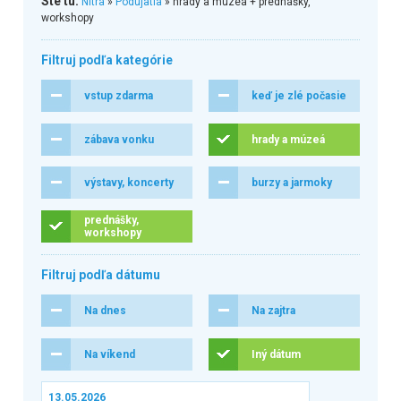
Ste tu:
Nitra
»
Podujatia
» hrady a múzeá + prednášky,
workshopy
Filtruj podľa kategórie
vstup zdarma
keď je zlé počasie
zábava vonku
hrady a múzeá
výstavy, koncerty
burzy a jarmoky
prednášky,
workshopy
Filtruj podľa dátumu
Na dnes
Na zajtra
Na víkend
Iný dátum