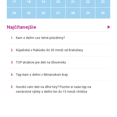
17
18
19
20
21
22
23
24
25
26
27
28
29
30
Najčítanejšie
1.
Kam s deťmi cez letné prázdniny?
2.
Kúpaliská v Rakúsku do 30 minút od Bratislavy
3.
TOP atrakcie pre deti na Slovensku
4.
Tipy kam s deťmi v Nitrianskom kraji
5.
Hundrú vám deti na dlhé túry? Pozrite si naše tipy na
nenáročné výlety s deťmi len do 15 minút chôdze