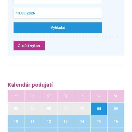
Zrušiť výber
Kalendár podujatí
PO
UT
ST
ŠT
PI
SO
NE
03
04
05
06
07
08
09
10
11
12
13
14
15
16