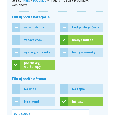
Ste tu:
Nitra
»
Podujatia
» hrady a múzeá + prednášky,
workshopy
Filtruj podľa kategórie
vstup zdarma
keď je zlé počasie
zábava vonku
hrady a múzeá
výstavy, koncerty
burzy a jarmoky
prednášky,
workshopy
Filtruj podľa dátumu
Na dnes
Na zajtra
Na víkend
Iný dátum