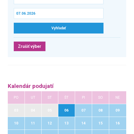
Zrušiť výber
Kalendár podujatí
PO
UT
ST
ŠT
PI
SO
NE
03
04
05
06
07
08
09
10
11
12
13
14
15
16