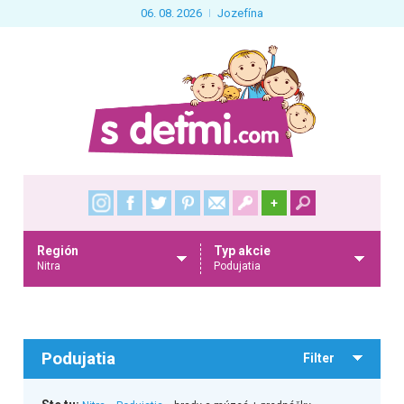
06. 08. 2026
Jozefína
+
Región
Typ akcie
Nitra
Podujatia
Podujatia
Filter