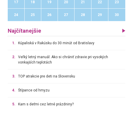
17
18
19
20
21
22
23
24
25
26
27
28
29
30
Najčítanejšie
1.
Kúpaliská v Rakúsku do 30 minút od Bratislavy
2.
Veľký letný manuál: Ako si chrániť zdravie pri vysokých
vonkajších teplotách
3.
TOP atrakcie pre deti na Slovensku
4.
Štípance od hmyzu
5.
Kam s deťmi cez letné prázdniny?