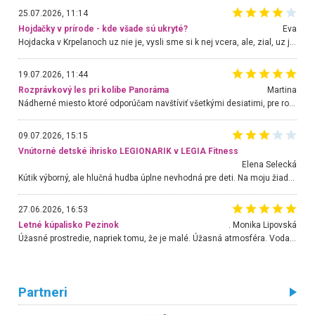
25.07.2026, 11:14
Hojdačky v prírode - kde všade sú ukryté?
Eva
Hojdacka v Krpelanoch uz nie je, vysli sme si k nej vcera, ale, zial, uz je znicena. Ak sem planujete cestu len kvoli hojdacke, mozete si ju usetrit. Krasny vyhlad je tu vsak aj bez hojdacky :-)
19.07.2026, 11:44
Rozprávkový les pri kolibe Panoráma
Martina
Nádherné miesto ktoré odporúčam navštíviť všetkými desiatimi, pre rodiny s deťmi, dôchodcom... Proste a jednoducho ozaj rozprávkový les.. určite ešte prídeme. Odniesli sme si na pamiatku krásne tričká,
09.07.2026, 15:15
Vnútorné detské ihrisko LEGIONARIK v LEGIA Fitness
Elena Selecká
Kútik výborný, ale hlučná hudba úplne nevhodná pre deti. Na moju žiadosť o aspoň sušenie nereagovali.
27.06.2026, 16:53
Letné kúpalisko Pezinok
. Monika Lipovská
Úžasné prostredie, napriek tomu, že je malé. Úžasná atmosféra. Voda fantastická a nádherná. Ľudí je pomerne veľa, ale su mili a ohľaduplní. Je veľmi zaujímavé sledovať, ako dokážu spolu športovať cudzí ľudia a bez ohľadu na vek. Vládne tu pohoda. Vnuka neviem dostať z vody. Ďakujem za krásny deň . Urcite sa sem vrátim. Jediný problém je s parkovaním, ale aj ten sa mi podarilo vyriešiť. Monika Bratislava
Partneri