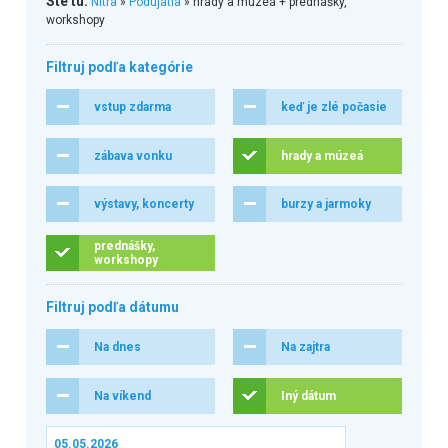
Ste tu:
Nitra
»
Podujatia
» hrady a múzeá + prednášky,
workshopy
Filtruj podľa kategórie
vstup zdarma
keď je zlé počasie
zábava vonku
hrady a múzeá
výstavy, koncerty
burzy a jarmoky
prednášky,
workshopy
Filtruj podľa dátumu
Na dnes
Na zajtra
Na víkend
Iný dátum