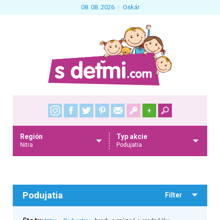
08. 08. 2026
Oskár
+
Región
Typ akcie
Nitra
Podujatia
Podujatia
Filter