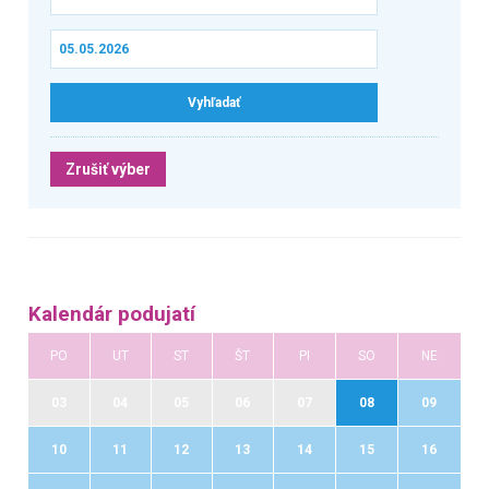
Zrušiť výber
Kalendár podujatí
PO
UT
ST
ŠT
PI
SO
NE
03
04
05
06
07
08
09
10
11
12
13
14
15
16