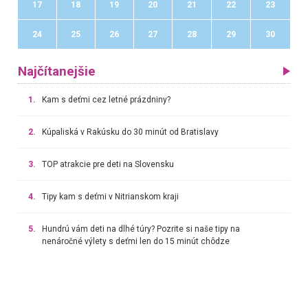
17
18
19
20
21
22
23
24
25
26
27
28
29
30
Najčítanejšie
1.
Kam s deťmi cez letné prázdniny?
2.
Kúpaliská v Rakúsku do 30 minút od Bratislavy
3.
TOP atrakcie pre deti na Slovensku
4.
Tipy kam s deťmi v Nitrianskom kraji
5.
Hundrú vám deti na dlhé túry? Pozrite si naše tipy na
nenáročné výlety s deťmi len do 15 minút chôdze