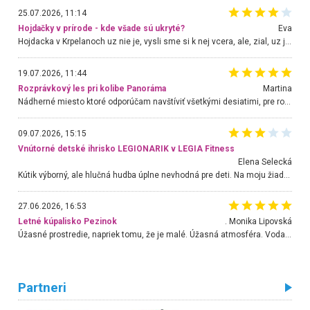
25.07.2026, 11:14
Hojdačky v prírode - kde všade sú ukryté?
Eva
Hojdacka v Krpelanoch uz nie je, vysli sme si k nej vcera, ale, zial, uz je znicena. Ak sem planujete cestu len kvoli hojdacke, mozete si ju usetrit. Krasny vyhlad je tu vsak aj bez hojdacky :-)
19.07.2026, 11:44
Rozprávkový les pri kolibe Panoráma
Martina
Nádherné miesto ktoré odporúčam navštíviť všetkými desiatimi, pre rodiny s deťmi, dôchodcom... Proste a jednoducho ozaj rozprávkový les.. určite ešte prídeme. Odniesli sme si na pamiatku krásne tričká,
09.07.2026, 15:15
Vnútorné detské ihrisko LEGIONARIK v LEGIA Fitness
Elena Selecká
Kútik výborný, ale hlučná hudba úplne nevhodná pre deti. Na moju žiadosť o aspoň sušenie nereagovali.
27.06.2026, 16:53
Letné kúpalisko Pezinok
. Monika Lipovská
Úžasné prostredie, napriek tomu, že je malé. Úžasná atmosféra. Voda fantastická a nádherná. Ľudí je pomerne veľa, ale su mili a ohľaduplní. Je veľmi zaujímavé sledovať, ako dokážu spolu športovať cudzí ľudia a bez ohľadu na vek. Vládne tu pohoda. Vnuka neviem dostať z vody. Ďakujem za krásny deň . Urcite sa sem vrátim. Jediný problém je s parkovaním, ale aj ten sa mi podarilo vyriešiť. Monika Bratislava
Partneri