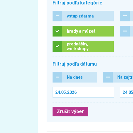
Filtruj podľa kategórie
vstup zdarma
hrady a múzeá
prednášky,
workshopy
Filtruj podľa dátumu
Na dnes
Na zajt
Zrušiť výber