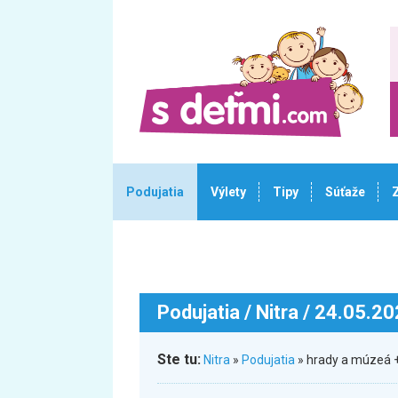
Podujatia
Výlety
Tipy
Súťaže
Podujatia
/ Nitra / 24.05.2
Ste tu:
Nitra
»
Podujatia
» hrady a múzeá +