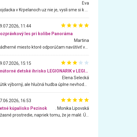
Eva
Hojdacka v Krpelanoch uz nie je, vysli sme si k nej vcera, ale, zial, uz je znicena. Ak sem planujete cestu len kvoli hojdacke, mozete si ju usetrit. Krasny vyhlad je tu vsak aj bez hojdacky :-)
9.07.2026, 11:44
ozprávkový les pri kolibe Panoráma
Martina
Nádherné miesto ktoré odporúčam navštíviť všetkými desiatimi, pre rodiny s deťmi, dôchodcom... Proste a jednoducho ozaj rozprávkový les.. určite ešte prídeme. Odniesli sme si na pamiatku krásne tričká,
9.07.2026, 15:15
Vnútorné detské ihrisko LEGIONARIK v LEGIA Fitness
Elena Selecká
Kútik výborný, ale hlučná hudba úplne nevhodná pre deti. Na moju žiadosť o aspoň sušenie nereagovali.
7.06.2026, 16:53
etné kúpalisko Pezinok
. Monika Lipovská
Úžasné prostredie, napriek tomu, že je malé. Úžasná atmosféra. Voda fantastická a nádherná. Ľudí je pomerne veľa, ale su mili a ohľaduplní. Je veľmi zaujímavé sledovať, ako dokážu spolu športovať cudzí ľudia a bez ohľadu na vek. Vládne tu pohoda. Vnuka neviem dostať z vody. Ďakujem za krásny deň . Urcite sa sem vrátim. Jediný problém je s parkovaním, ale aj ten sa mi podarilo vyriešiť. Monika Bratislava