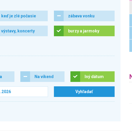
keď je zlé počasie
zábava vonku
výstavy, koncerty
burzy a jarmoky
ra
Na víkend
Iný dátum