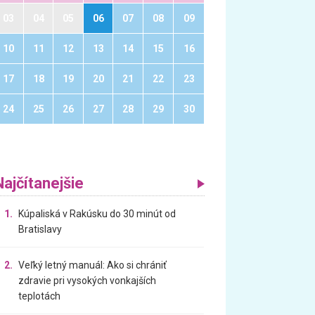
03
04
05
06
07
08
09
10
11
12
13
14
15
16
17
18
19
20
21
22
23
24
25
26
27
28
29
30
Najčítanejšie
1.
Kúpaliská v Rakúsku do 30 minút od
Bratislavy
2.
Veľký letný manuál: Ako si chrániť
zdravie pri vysokých vonkajších
teplotách