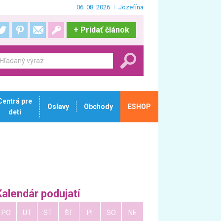
06. 08. 2026
Jozefína
+
Pridať článok
Centrá pre
Oslavy
Obchody
ESHOP
deti
Kalendár podujatí
PO
UT
ST
ŠT
PI
SO
NE