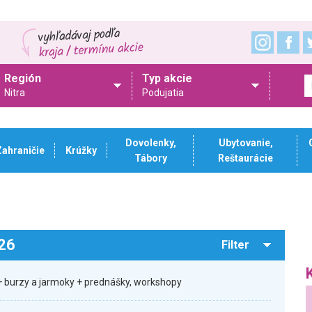
Región
Typ akcie
Nitra
Podujatia
Dovolenky,
Ubytovanie,
Zahraničie
Krúžky
Tábory
Reštaurácie
026
Filter
 burzy a jarmoky + prednášky, workshopy