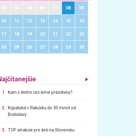
03
04
05
06
07
08
09
10
11
12
13
14
15
16
17
18
19
20
21
22
23
24
25
26
27
28
29
30
Najčítanejšie
1.
Kam s deťmi cez letné prázdniny?
2.
Kúpaliská v Rakúsku do 30 minút od
Bratislavy
3.
TOP atrakcie pre deti na Slovensku