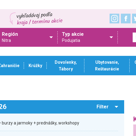
Región
Typ akcie
Nitra
Podujatia
Dovolenky,
Ubytovanie,
Zahraničie
Krúžky
Tábory
Reštaurácie
026
Filter
 burzy a jarmoky + prednášky, workshopy