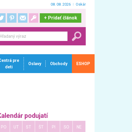
08. 08. 2026
Oskár
+
Pridať článok
Centrá pre
Oslavy
Obchody
ESHOP
deti
Kalendár podujatí
PO
UT
ST
ŠT
PI
SO
NE