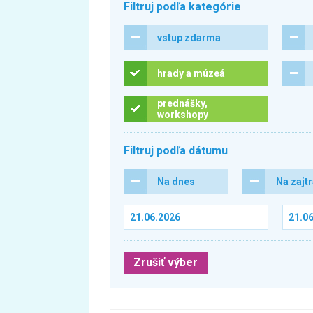
Filtruj podľa kategórie
vstup zdarma
hrady a múzeá
prednášky,
workshopy
Filtruj podľa dátumu
Na dnes
Na zajt
Zrušiť výber