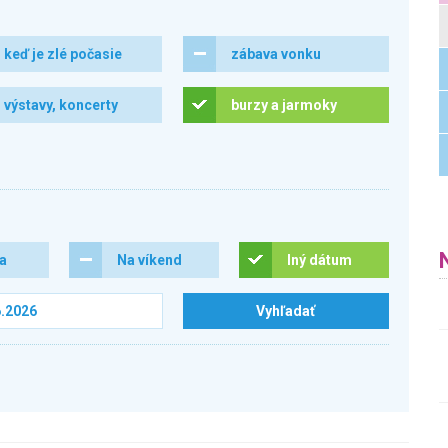
keď je zlé počasie
zábava vonku
výstavy, koncerty
burzy a jarmoky
ra
Na víkend
Iný dátum