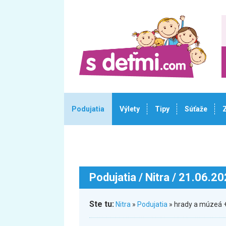
Podujatia
Výlety
Tipy
Súťaže
Podujatia
/ Nitra / 21.06.2
Ste tu:
Nitra
»
Podujatia
» hrady a múzeá +