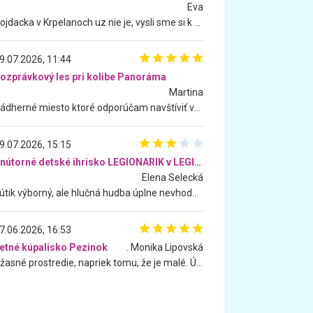
Eva
Hojdacka v Krpelanoch uz nie je, vysli sme si k nej vcera, ale, zial, uz je znicena. Ak sem planujete cestu len kvoli hojdacke, mozete si ju usetrit. Krasny vyhlad je tu vsak aj bez hojdacky :-)
9.07.2026, 11:44
ozprávkový les pri kolibe Panoráma
Martina
Nádherné miesto ktoré odporúčam navštíviť všetkými desiatimi, pre rodiny s deťmi, dôchodcom... Proste a jednoducho ozaj rozprávkový les.. určite ešte prídeme. Odniesli sme si na pamiatku krásne tričká,
9.07.2026, 15:15
Vnútorné detské ihrisko LEGIONARIK v LEGIA Fitness
Elena Selecká
Kútik výborný, ale hlučná hudba úplne nevhodná pre deti. Na moju žiadosť o aspoň sušenie nereagovali.
7.06.2026, 16:53
etné kúpalisko Pezinok
. Monika Lipovská
Úžasné prostredie, napriek tomu, že je malé. Úžasná atmosféra. Voda fantastická a nádherná. Ľudí je pomerne veľa, ale su mili a ohľaduplní. Je veľmi zaujímavé sledovať, ako dokážu spolu športovať cudzí ľudia a bez ohľadu na vek. Vládne tu pohoda. Vnuka neviem dostať z vody. Ďakujem za krásny deň . Urcite sa sem vrátim. Jediný problém je s parkovaním, ale aj ten sa mi podarilo vyriešiť. Monika Bratislava