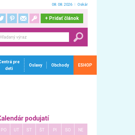
08. 08. 2026
Oskár
+
Pridať článok
Centrá pre
Oslavy
Obchody
ESHOP
deti
Kalendár podujatí
PO
UT
ST
ŠT
PI
SO
NE