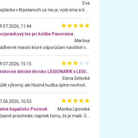
Eva
Hojdacka v Krpelanoch uz nie je, vysli sme si k nej vcera, ale, zial, uz je znicena. Ak sem planujete cestu len kvoli hojdacke, mozete si ju usetrit. Krasny vyhlad je tu vsak aj bez hojdacky :-)
9.07.2026, 11:44
ozprávkový les pri kolibe Panoráma
Martina
Nádherné miesto ktoré odporúčam navštíviť všetkými desiatimi, pre rodiny s deťmi, dôchodcom... Proste a jednoducho ozaj rozprávkový les.. určite ešte prídeme. Odniesli sme si na pamiatku krásne tričká,
9.07.2026, 15:15
Vnútorné detské ihrisko LEGIONARIK v LEGIA Fitness
Elena Selecká
Kútik výborný, ale hlučná hudba úplne nevhodná pre deti. Na moju žiadosť o aspoň sušenie nereagovali.
7.06.2026, 16:53
etné kúpalisko Pezinok
. Monika Lipovská
Úžasné prostredie, napriek tomu, že je malé. Úžasná atmosféra. Voda fantastická a nádherná. Ľudí je pomerne veľa, ale su mili a ohľaduplní. Je veľmi zaujímavé sledovať, ako dokážu spolu športovať cudzí ľudia a bez ohľadu na vek. Vládne tu pohoda. Vnuka neviem dostať z vody. Ďakujem za krásny deň . Urcite sa sem vrátim. Jediný problém je s parkovaním, ale aj ten sa mi podarilo vyriešiť. Monika Bratislava