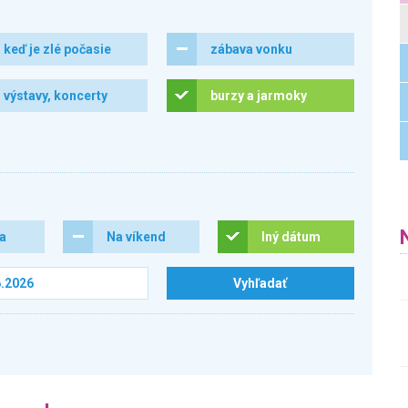
keď je zlé počasie
zábava vonku
výstavy, koncerty
burzy a jarmoky
ra
Na víkend
Iný dátum