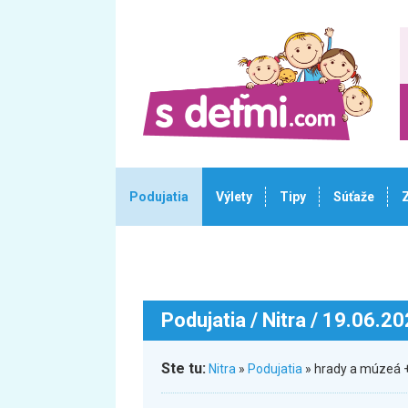
Podujatia
Výlety
Tipy
Súťaže
Podujatia
/ Nitra / 19.06.2
Ste tu:
Nitra
»
Podujatia
» hrady a múzeá +