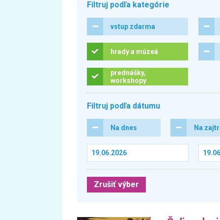
Filtruj podľa kategórie
vstup zdarma
hrady a múzeá
prednášky,
workshopy
Filtruj podľa dátumu
Na dnes
Na zajt
Zrušiť výber