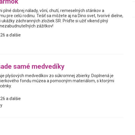
jarmok
i plné dobrej nálady, vôní, chutí, remeselných stánkov a
 pre celú rodinu. Tešiť sa môžete aj na Dino svet, tvorivé dielne,
 ukážky záchranných zložiek SR. Príďte si užiť víkend plný
a nezabudnuteľných zážitkov!
26 a ďalšie
šade samé medvedíky
je plyšových medvedíkov zo súkromnej zbierky. Doplnená je
ierkového fondu múzea a pomocným materiálom, s ktorými
scénky.
26 a ďalšie
y