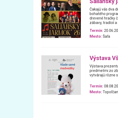
Šaliansky 
Čakajú vás dva dn
bohatého programu
drevené hračky či
zábavy, tradícií 
Termín:
20.06.20
Mesto:
Šaľa
Výstava V
Výstava prezentu
predmetmi zo zb
vytvárajú rôzne 
Termín:
08.08.20
Mesto:
Topoľčan