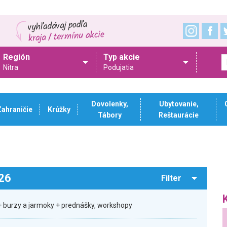
Región
Typ akcie
Nitra
Podujatia
Dovolenky,
Ubytovanie,
Zahraničie
Krúžky
Tábory
Reštaurácie
026
Filter
 burzy a jarmoky + prednášky, workshopy