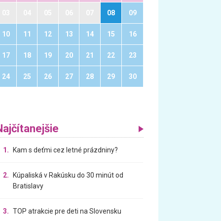
03
04
05
06
07
08
09
10
11
12
13
14
15
16
17
18
19
20
21
22
23
24
25
26
27
28
29
30
Najčítanejšie
1.
Kam s deťmi cez letné prázdniny?
2.
Kúpaliská v Rakúsku do 30 minút od
Bratislavy
3.
TOP atrakcie pre deti na Slovensku