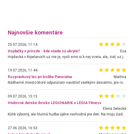
Najnovšie komentáre
25.07.2026, 11:14
Hojdačky v prírode - kde všade sú ukryté?
Eva
Hojdacka v Krpelanoch uz nie je, vysli sme si k nej vcera, ale, zial, uz je znicena. Ak sem planujete cestu len kvoli hojdacke, mozete si ju usetrit. Krasny vyhlad je tu vsak aj bez hojdacky :-)
19.07.2026, 11:44
Rozprávkový les pri kolibe Panoráma
Martina
Nádherné miesto ktoré odporúčam navštíviť všetkými desiatimi, pre rodiny s deťmi, dôchodcom... Proste a jednoducho ozaj rozprávkový les.. určite ešte prídeme. Odniesli sme si na pamiatku krásne tričká,
09.07.2026, 15:15
Vnútorné detské ihrisko LEGIONARIK v LEGIA Fitness
Elena Selecká
Kútik výborný, ale hlučná hudba úplne nevhodná pre deti. Na moju žiadosť o aspoň sušenie nereagovali.
27.06.2026, 16:53