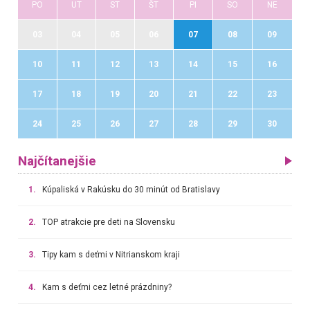
PO
UT
ST
ŠT
PI
SO
NE
03
04
05
06
07
08
09
10
11
12
13
14
15
16
17
18
19
20
21
22
23
24
25
26
27
28
29
30
Najčítanejšie
1.
Kúpaliská v Rakúsku do 30 minút od Bratislavy
2.
TOP atrakcie pre deti na Slovensku
3.
Tipy kam s deťmi v Nitrianskom kraji
4.
Kam s deťmi cez letné prázdniny?