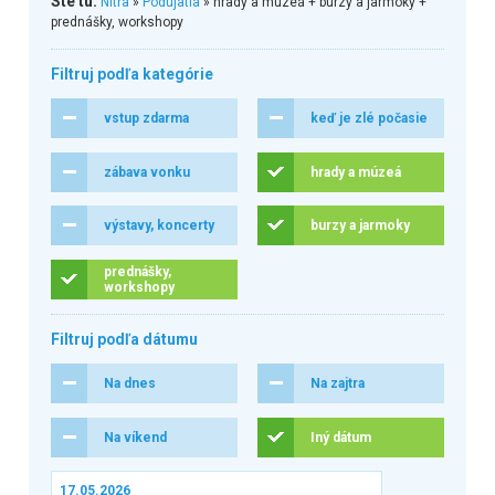
Ste tu:
Nitra
»
Podujatia
» hrady a múzeá + burzy a jarmoky +
prednášky, workshopy
Filtruj podľa kategórie
vstup zdarma
keď je zlé počasie
zábava vonku
hrady a múzeá
výstavy, koncerty
burzy a jarmoky
prednášky,
workshopy
Filtruj podľa dátumu
Na dnes
Na zajtra
Na víkend
Iný dátum