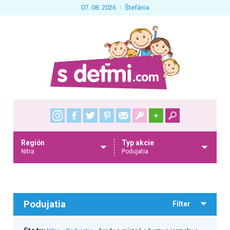
07. 08. 2026
Štefánia
+
Región
Typ akcie
Nitra
Podujatia
Podujatia
Filter