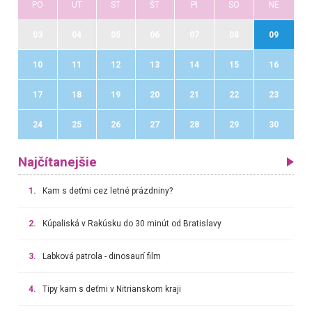
PO
UT
ST
ŠT
PI
SO
NE
03
04
05
06
07
08
09
10
11
12
13
14
15
16
17
18
19
20
21
22
23
24
25
26
27
28
29
30
Najčítanejšie
1.
Kam s deťmi cez letné prázdniny?
2.
Kúpaliská v Rakúsku do 30 minút od Bratislavy
3.
Labková patrola - dinosaurí film
4.
Tipy kam s deťmi v Nitrianskom kraji