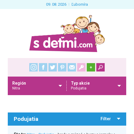
09. 08. 2026
Ľubomíra
+
Región
Typ akcie
Nitra
Podujatia
Podujatia
Filter