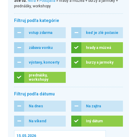
Ste tu:
Nitra
»
Podujatia
» hrady a múzeá + burzy a jarmoky +
prednášky, workshopy
Filtruj podľa kategórie
vstup zdarma
keď je zlé počasie
zábava vonku
hrady a múzeá
výstavy, koncerty
burzy a jarmoky
prednášky,
workshopy
Filtruj podľa dátumu
Na dnes
Na zajtra
Na víkend
Iný dátum