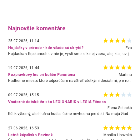
Najnovšie komentáre
25.07.2026, 11:14
Hojdačky v prírode - kde všade sú ukryté?
Eva
Hojdacka v Krpelanoch uz nie je, vysli sme si k nej vcera, ale, zial, uz je znicena. Ak sem planujete cestu len kvoli hojdacke, mozete si ju usetrit. Krasny vyhlad je tu vsak aj bez hojdacky :-)
19.07.2026, 11:44
Rozprávkový les pri kolibe Panoráma
Martina
Nádherné miesto ktoré odporúčam navštíviť všetkými desiatimi, pre rodiny s deťmi, dôchodcom... Proste a jednoducho ozaj rozprávkový les.. určite ešte prídeme. Odniesli sme si na pamiatku krásne tričká,
09.07.2026, 15:15
Vnútorné detské ihrisko LEGIONARIK v LEGIA Fitness
Elena Selecká
Kútik výborný, ale hlučná hudba úplne nevhodná pre deti. Na moju žiadosť o aspoň sušenie nereagovali.
27.06.2026, 16:53
Letné kúpalisko Pezinok
. Monika Lipovská