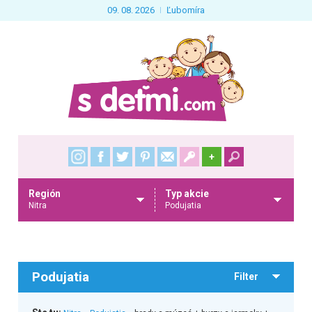
09. 08. 2026
Ľubomíra
+
Región
Typ akcie
Nitra
Podujatia
Podujatia
Filter