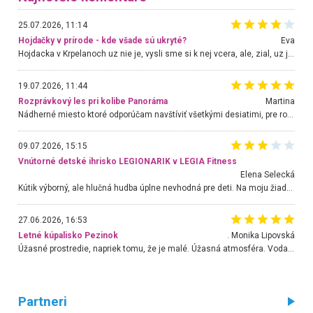
25.07.2026, 11:14
Hojdačky v prírode - kde všade sú ukryté?
Eva
Hojdacka v Krpelanoch uz nie je, vysli sme si k nej vcera, ale, zial, uz je znicena. Ak sem planujete cestu len kvoli hojdacke, mozete si ju usetrit. Krasny vyhlad je tu vsak aj bez hojdacky :-)
19.07.2026, 11:44
Rozprávkový les pri kolibe Panoráma
Martina
Nádherné miesto ktoré odporúčam navštíviť všetkými desiatimi, pre rodiny s deťmi, dôchodcom... Proste a jednoducho ozaj rozprávkový les.. určite ešte prídeme. Odniesli sme si na pamiatku krásne tričká,
09.07.2026, 15:15
Vnútorné detské ihrisko LEGIONARIK v LEGIA Fitness
Elena Selecká
Kútik výborný, ale hlučná hudba úplne nevhodná pre deti. Na moju žiadosť o aspoň sušenie nereagovali.
27.06.2026, 16:53
Letné kúpalisko Pezinok
. Monika Lipovská
Úžasné prostredie, napriek tomu, že je malé. Úžasná atmosféra. Voda fantastická a nádherná. Ľudí je pomerne veľa, ale su mili a ohľaduplní. Je veľmi zaujímavé sledovať, ako dokážu spolu športovať cudzí ľudia a bez ohľadu na vek. Vládne tu pohoda. Vnuka neviem dostať z vody. Ďakujem za krásny deň . Urcite sa sem vrátim. Jediný problém je s parkovaním, ale aj ten sa mi podarilo vyriešiť. Monika Bratislava
Partneri