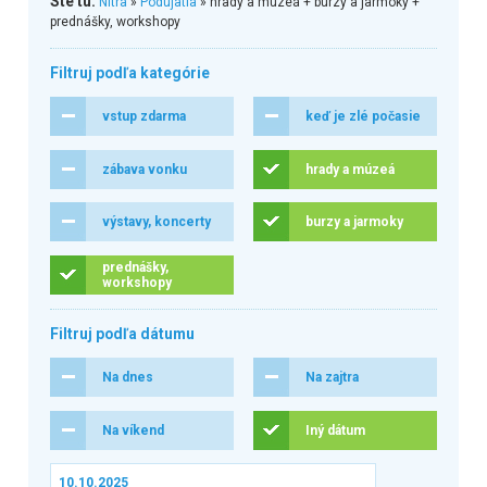
Ste tu:
Nitra
»
Podujatia
» hrady a múzeá + burzy a jarmoky +
prednášky, workshopy
Filtruj podľa kategórie
vstup zdarma
keď je zlé počasie
zábava vonku
hrady a múzeá
výstavy, koncerty
burzy a jarmoky
prednášky,
workshopy
Filtruj podľa dátumu
Na dnes
Na zajtra
Na víkend
Iný dátum