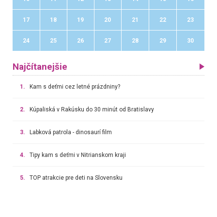
17
18
19
20
21
22
23
24
25
26
27
28
29
30
Najčítanejšie
1.
Kam s deťmi cez letné prázdniny?
2.
Kúpaliská v Rakúsku do 30 minút od Bratislavy
3.
Labková patrola - dinosaurí film
4.
Tipy kam s deťmi v Nitrianskom kraji
5.
TOP atrakcie pre deti na Slovensku