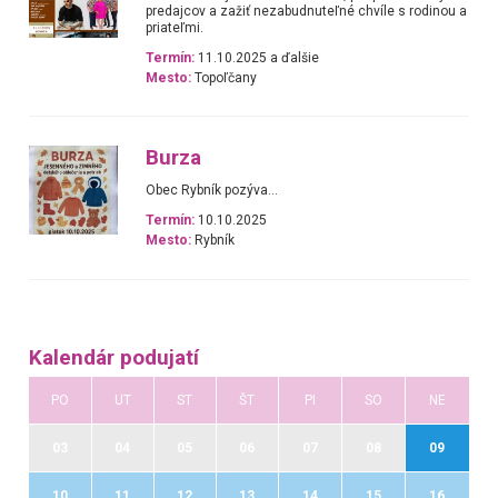
predajcov a zažiť nezabudnuteľné chvíle s rodinou a
priateľmi.
Termín:
11.10.2025 a ďalšie
Mesto:
Topoľčany
Burza
Obec Rybník pozýva...
Termín:
10.10.2025
Mesto:
Rybník
Kalendár podujatí
PO
UT
ST
ŠT
PI
SO
NE
03
04
05
06
07
08
09
10
11
12
13
14
15
16