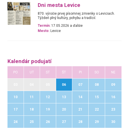
Dni mesta Levice
870. výročie prvej písomnej zmienky o Leviciach.
Týždeň plný kultúry, pohybu a tradícií.
Termín:
17.05.2026 a ďalšie
Mesto:
Levice
Kalendár podujatí
PO
UT
ST
ŠT
PI
SO
NE
03
04
05
06
07
08
09
10
11
12
13
14
15
16
17
18
19
20
21
22
23
24
25
26
27
28
29
30