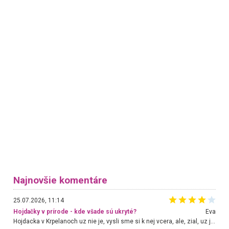
Najnovšie komentáre
25.07.2026, 11:14
Hojdačky v prírode - kde všade sú ukryté?
Eva
Hojdacka v Krpelanoch uz nie je, vysli sme si k nej vcera, ale, zial, uz je znicena. Ak sem planujete cestu len kvoli hojdacke, mozete si ju usetrit. Krasny vyhlad je tu vsak aj bez hojdacky :-)