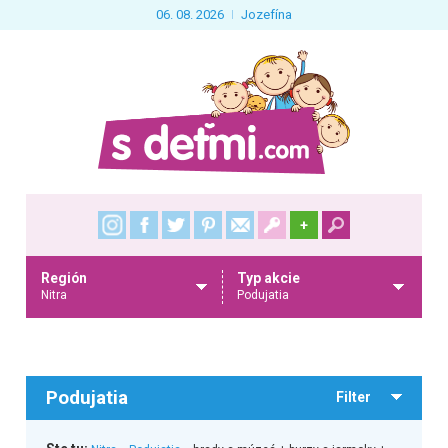
06. 08. 2026
Jozefína
+
Región
Typ akcie
Nitra
Podujatia
Podujatia
Filter