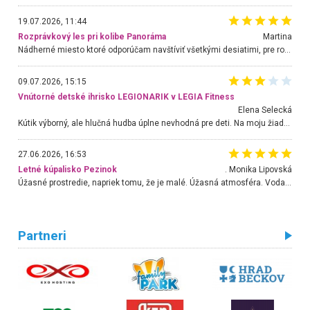
19.07.2026, 11:44
Rozprávkový les pri kolibe Panoráma
Martina
Nádherné miesto ktoré odporúčam navštíviť všetkými desiatimi, pre rodiny s deťmi, dôchodcom... Proste a jednoducho ozaj rozprávkový les.. určite ešte prídeme. Odniesli sme si na pamiatku krásne tričká,
09.07.2026, 15:15
Vnútorné detské ihrisko LEGIONARIK v LEGIA Fitness
Elena Selecká
Kútik výborný, ale hlučná hudba úplne nevhodná pre deti. Na moju žiadosť o aspoň sušenie nereagovali.
27.06.2026, 16:53
Letné kúpalisko Pezinok
. Monika Lipovská
Úžasné prostredie, napriek tomu, že je malé. Úžasná atmosféra. Voda fantastická a nádherná. Ľudí je pomerne veľa, ale su mili a ohľaduplní. Je veľmi zaujímavé sledovať, ako dokážu spolu športovať cudzí ľudia a bez ohľadu na vek. Vládne tu pohoda. Vnuka neviem dostať z vody. Ďakujem za krásny deň . Urcite sa sem vrátim. Jediný problém je s parkovaním, ale aj ten sa mi podarilo vyriešiť. Monika Bratislava
Partneri