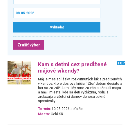
Zrušiť výber
Kam s deťmi cez predĺžené
TOP
májové víkendy?
Máj je mesiac lásky, rozkvitnutých lúk a predĺžených
víkendov, ktoré doslova kričia: "Zbaľ deťom desiatu a
hor sa za zážitkami! My sme za vás prečesali mapu
a našli miesta, kde sa deti vybláznia, rodičia
zrelaxujú a všetci si domov donesú pekné
spomienky.
Termín:
10.05.2026 a ďalšie
Mesto:
Celá SR