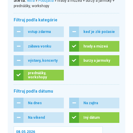
Ste tu:
Nitra
»
Podujatia
» hrady a múzeá + burzy a jarmoky +
prednášky, workshopy
Filtruj podľa kategórie
vstup zdarma
keď je zlé počasie
zábava vonku
hrady a múzeá
výstavy, koncerty
burzy a jarmoky
prednášky,
workshopy
Filtruj podľa dátumu
Na dnes
Na zajtra
Na víkend
Iný dátum