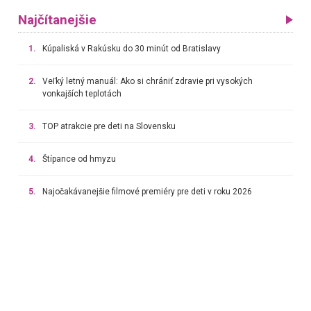
Najčítanejšie
1.
Kúpaliská v Rakúsku do 30 minút od Bratislavy
2.
Veľký letný manuál: Ako si chrániť zdravie pri vysokých
vonkajších teplotách
3.
TOP atrakcie pre deti na Slovensku
4.
Štípance od hmyzu
5.
Najočakávanejšie filmové premiéry pre deti v roku 2026