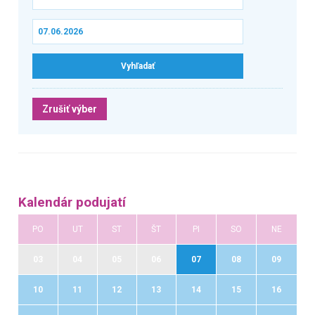
Zrušiť výber
Kalendár podujatí
PO
UT
ST
ŠT
PI
SO
NE
03
04
05
06
07
08
09
10
11
12
13
14
15
16