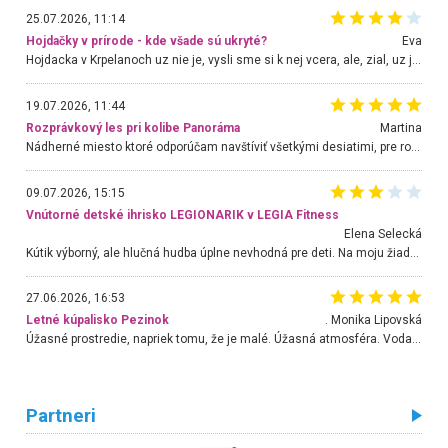
25.07.2026, 11:14
Hojdačky v prírode - kde všade sú ukryté?
Eva
Hojdacka v Krpelanoch uz nie je, vysli sme si k nej vcera, ale, zial, uz je znicena. Ak sem planujete cestu len kvoli hojdacke, mozete si ju usetrit. Krasny vyhlad je tu vsak aj bez hojdacky :-)
19.07.2026, 11:44
Rozprávkový les pri kolibe Panoráma
Martina
Nádherné miesto ktoré odporúčam navštíviť všetkými desiatimi, pre rodiny s deťmi, dôchodcom... Proste a jednoducho ozaj rozprávkový les.. určite ešte prídeme. Odniesli sme si na pamiatku krásne tričká,
09.07.2026, 15:15
Vnútorné detské ihrisko LEGIONARIK v LEGIA Fitness
Elena Selecká
Kútik výborný, ale hlučná hudba úplne nevhodná pre deti. Na moju žiadosť o aspoň sušenie nereagovali.
27.06.2026, 16:53
Letné kúpalisko Pezinok
. Monika Lipovská
Úžasné prostredie, napriek tomu, že je malé. Úžasná atmosféra. Voda fantastická a nádherná. Ľudí je pomerne veľa, ale su mili a ohľaduplní. Je veľmi zaujímavé sledovať, ako dokážu spolu športovať cudzí ľudia a bez ohľadu na vek. Vládne tu pohoda. Vnuka neviem dostať z vody. Ďakujem za krásny deň . Urcite sa sem vrátim. Jediný problém je s parkovaním, ale aj ten sa mi podarilo vyriešiť. Monika Bratislava
Partneri