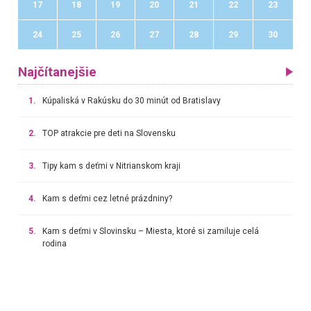
17
18
19
20
21
22
23
24
25
26
27
28
29
30
Najčítanejšie
1.
Kúpaliská v Rakúsku do 30 minút od Bratislavy
2.
TOP atrakcie pre deti na Slovensku
3.
Tipy kam s deťmi v Nitrianskom kraji
4.
Kam s deťmi cez letné prázdniny?
5.
Kam s deťmi v Slovinsku – Miesta, ktoré si zamiluje celá
rodina