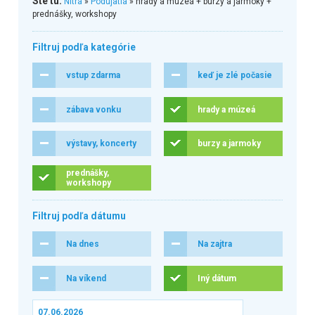
Ste tu:
Nitra
»
Podujatia
» hrady a múzeá + burzy a jarmoky +
prednášky, workshopy
Filtruj podľa kategórie
vstup zdarma
keď je zlé počasie
zábava vonku
hrady a múzeá
výstavy, koncerty
burzy a jarmoky
prednášky,
workshopy
Filtruj podľa dátumu
Na dnes
Na zajtra
Na víkend
Iný dátum