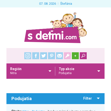
07. 08. 2026
Štefánia
+
Región
Typ akcie
Nitra
Podujatia
Podujatia
Filter