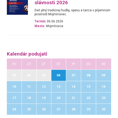
slávnosti 2026
Deň plný tradičnej hudby, spevu a tanca v príjemnom
prostredí Mojmíroviec.
Termín:
06.06.2026
Mesto:
Mojmírovce
Kalendár podujatí
PO
UT
ST
ŠT
PI
SO
NE
03
04
05
06
07
08
09
10
11
12
13
14
15
16
17
18
19
20
21
22
23
24
25
26
27
28
29
30