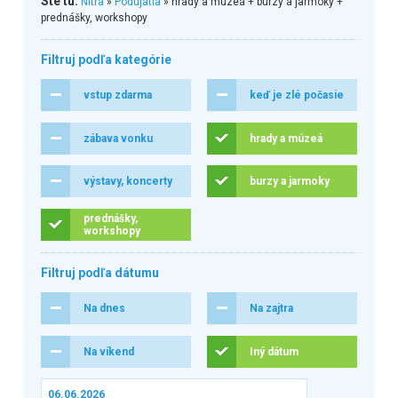
Ste tu:
Nitra
»
Podujatia
» hrady a múzeá + burzy a jarmoky +
prednášky, workshopy
Filtruj podľa kategórie
vstup zdarma
keď je zlé počasie
zábava vonku
hrady a múzeá
výstavy, koncerty
burzy a jarmoky
prednášky,
workshopy
Filtruj podľa dátumu
Na dnes
Na zajtra
Na víkend
Iný dátum