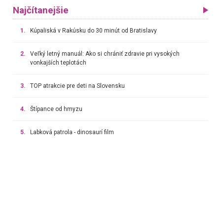
Najčítanejšie
1.
Kúpaliská v Rakúsku do 30 minút od Bratislavy
2.
Veľký letný manuál: Ako si chrániť zdravie pri vysokých
vonkajších teplotách
3.
TOP atrakcie pre deti na Slovensku
4.
Štípance od hmyzu
5.
Labková patrola - dinosaurí film