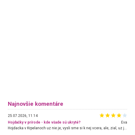
Najnovšie komentáre
25.07.2026, 11:14
Hojdačky v prírode - kde všade sú ukryté?
Eva
Hojdacka v Krpelanoch uz nie je, vysli sme si k nej vcera, ale, zial, uz je znicena. Ak sem planujete cestu len kvoli hojdacke, mozete si ju usetrit. Krasny vyhlad je tu vsak aj bez hojdacky :-)