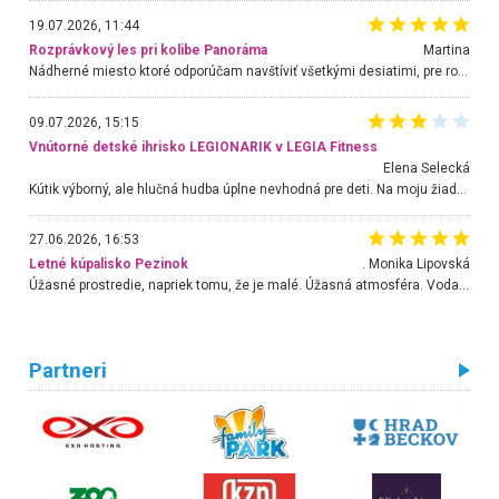
19.07.2026, 11:44
Rozprávkový les pri kolibe Panoráma
Martina
Nádherné miesto ktoré odporúčam navštíviť všetkými desiatimi, pre rodiny s deťmi, dôchodcom... Proste a jednoducho ozaj rozprávkový les.. určite ešte prídeme. Odniesli sme si na pamiatku krásne tričká,
09.07.2026, 15:15
Vnútorné detské ihrisko LEGIONARIK v LEGIA Fitness
Elena Selecká
Kútik výborný, ale hlučná hudba úplne nevhodná pre deti. Na moju žiadosť o aspoň sušenie nereagovali.
27.06.2026, 16:53
Letné kúpalisko Pezinok
. Monika Lipovská
Úžasné prostredie, napriek tomu, že je malé. Úžasná atmosféra. Voda fantastická a nádherná. Ľudí je pomerne veľa, ale su mili a ohľaduplní. Je veľmi zaujímavé sledovať, ako dokážu spolu športovať cudzí ľudia a bez ohľadu na vek. Vládne tu pohoda. Vnuka neviem dostať z vody. Ďakujem za krásny deň . Urcite sa sem vrátim. Jediný problém je s parkovaním, ale aj ten sa mi podarilo vyriešiť. Monika Bratislava
Partneri