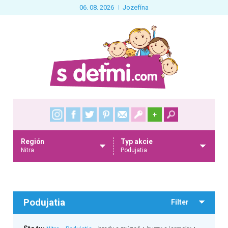
06. 08. 2026
Jozefína
+
Región
Typ akcie
Nitra
Podujatia
Podujatia
Filter