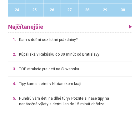
24
25
26
27
28
29
30
Najčítanejšie
1.
Kam s deťmi cez letné prázdniny?
2.
Kúpaliská v Rakúsku do 30 minút od Bratislavy
3.
TOP atrakcie pre deti na Slovensku
4.
Tipy kam s deťmi v Nitrianskom kraji
5.
Hundrú vám deti na dlhé túry? Pozrite si naše tipy na
nenáročné výlety s deťmi len do 15 minút chôdze