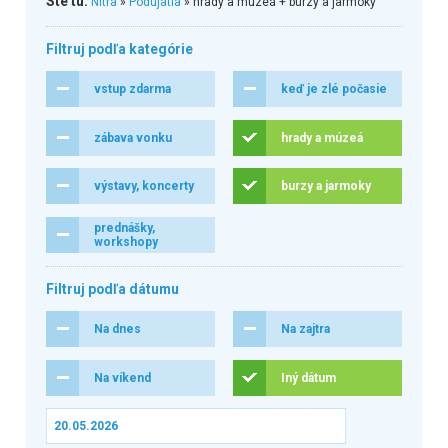
Ste tu:
Nitra
»
Podujatia
» hrady a múzeá + burzy a jarmoky
Filtruj podľa kategórie
vstup zdarma
keď je zlé počasie
zábava vonku
hrady a múzeá
výstavy, koncerty
burzy a jarmoky
prednášky,
workshopy
Filtruj podľa dátumu
Na dnes
Na zajtra
Na víkend
Iný dátum