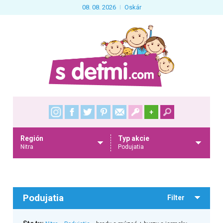
08. 08. 2026
Oskár
+
Región
Typ akcie
Nitra
Podujatia
Podujatia
Filter