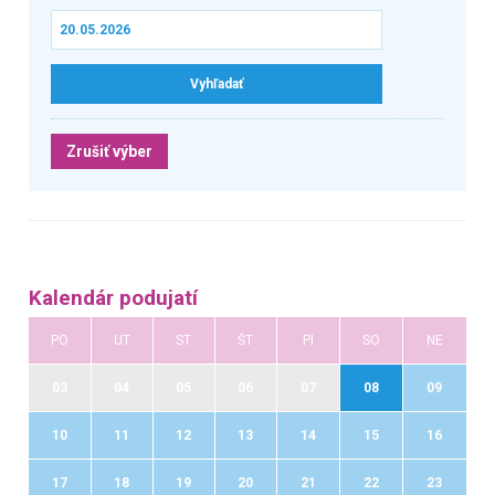
Zrušiť výber
Kalendár podujatí
PO
UT
ST
ŠT
PI
SO
NE
03
04
05
06
07
08
09
10
11
12
13
14
15
16
17
18
19
20
21
22
23