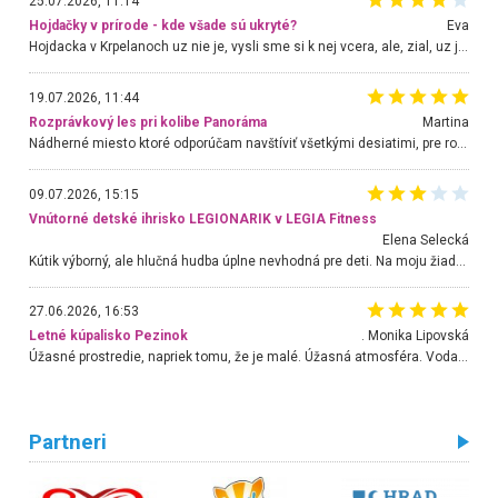
25.07.2026, 11:14
Hojdačky v prírode - kde všade sú ukryté?
Eva
Hojdacka v Krpelanoch uz nie je, vysli sme si k nej vcera, ale, zial, uz je znicena. Ak sem planujete cestu len kvoli hojdacke, mozete si ju usetrit. Krasny vyhlad je tu vsak aj bez hojdacky :-)
19.07.2026, 11:44
Rozprávkový les pri kolibe Panoráma
Martina
Nádherné miesto ktoré odporúčam navštíviť všetkými desiatimi, pre rodiny s deťmi, dôchodcom... Proste a jednoducho ozaj rozprávkový les.. určite ešte prídeme. Odniesli sme si na pamiatku krásne tričká,
09.07.2026, 15:15
Vnútorné detské ihrisko LEGIONARIK v LEGIA Fitness
Elena Selecká
Kútik výborný, ale hlučná hudba úplne nevhodná pre deti. Na moju žiadosť o aspoň sušenie nereagovali.
27.06.2026, 16:53
Letné kúpalisko Pezinok
. Monika Lipovská
Úžasné prostredie, napriek tomu, že je malé. Úžasná atmosféra. Voda fantastická a nádherná. Ľudí je pomerne veľa, ale su mili a ohľaduplní. Je veľmi zaujímavé sledovať, ako dokážu spolu športovať cudzí ľudia a bez ohľadu na vek. Vládne tu pohoda. Vnuka neviem dostať z vody. Ďakujem za krásny deň . Urcite sa sem vrátim. Jediný problém je s parkovaním, ale aj ten sa mi podarilo vyriešiť. Monika Bratislava
Partneri