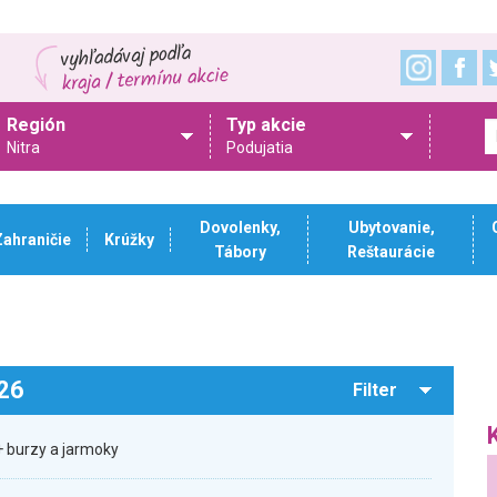
Región
Typ akcie
Nitra
Podujatia
Dovolenky,
Ubytovanie,
Zahraničie
Krúžky
Tábory
Reštaurácie
026
Filter
 burzy a jarmoky