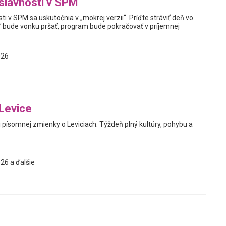
slávnosti v SPM
ti v SPM sa uskutočnia v „mokrej verzii“. Príďte stráviť deň vo
eď bude vonku pršať, program bude pokračovať v príjemnej
026
Levice
j písomnej zmienky o Leviciach. Týždeň plný kultúry, pohybu a
26 a ďalšie