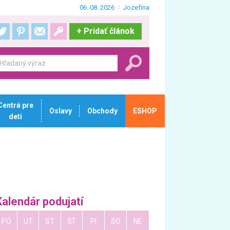
06. 08. 2026
Jozefína
+
Pridať článok
Centrá pre
Oslavy
Obchody
ESHOP
deti
Kalendár podujatí
PO
UT
ST
ŠT
PI
SO
NE