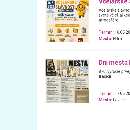
Včelárske 
Včelárske slávnos
svete včiel, aj k
atmosfére.
Termín:
16.05.2
Mesto:
Nitra
Dni mesta 
870. výročie prve
tradícií.
Termín:
17.05.20
Mesto:
Levice