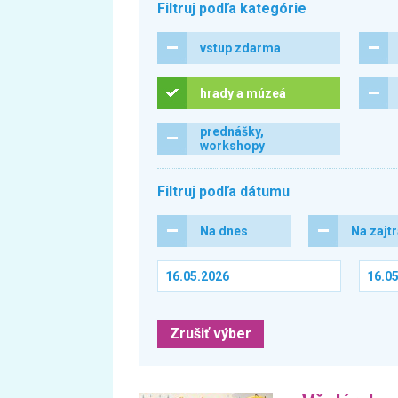
Filtruj podľa kategórie
vstup zdarma
hrady a múzeá
prednášky,
workshopy
Filtruj podľa dátumu
Na dnes
Na zajt
Zrušiť výber