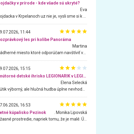
ojdačky v prírode - kde všade sú ukryté?
Eva
Hojdacka v Krpelanoch uz nie je, vysli sme si k nej vcera, ale, zial, uz je znicena. Ak sem planujete cestu len kvoli hojdacke, mozete si ju usetrit. Krasny vyhlad je tu vsak aj bez hojdacky :-)
9.07.2026, 11:44
ozprávkový les pri kolibe Panoráma
Martina
Nádherné miesto ktoré odporúčam navštíviť všetkými desiatimi, pre rodiny s deťmi, dôchodcom... Proste a jednoducho ozaj rozprávkový les.. určite ešte prídeme. Odniesli sme si na pamiatku krásne tričká,
9.07.2026, 15:15
Vnútorné detské ihrisko LEGIONARIK v LEGIA Fitness
Elena Selecká
Kútik výborný, ale hlučná hudba úplne nevhodná pre deti. Na moju žiadosť o aspoň sušenie nereagovali.
7.06.2026, 16:53
etné kúpalisko Pezinok
. Monika Lipovská
Úžasné prostredie, napriek tomu, že je malé. Úžasná atmosféra. Voda fantastická a nádherná. Ľudí je pomerne veľa, ale su mili a ohľaduplní. Je veľmi zaujímavé sledovať, ako dokážu spolu športovať cudzí ľudia a bez ohľadu na vek. Vládne tu pohoda. Vnuka neviem dostať z vody. Ďakujem za krásny deň . Urcite sa sem vrátim. Jediný problém je s parkovaním, ale aj ten sa mi podarilo vyriešiť. Monika Bratislava