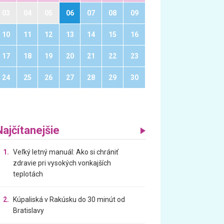
03
04
05
06
07
08
09
10
11
12
13
14
15
16
17
18
19
20
21
22
23
24
25
26
27
28
29
30
Najčítanejšie
1.
Veľký letný manuál: Ako si chrániť
zdravie pri vysokých vonkajších
teplotách
2.
Kúpaliská v Rakúsku do 30 minút od
Bratislavy