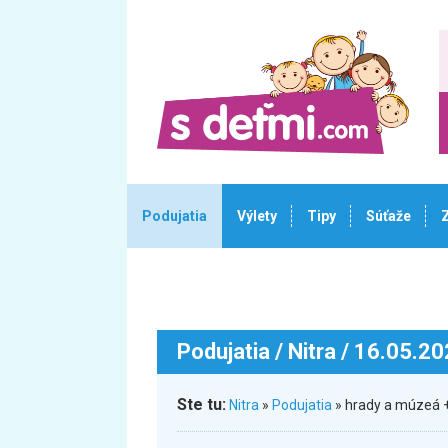
Podujatia
Výlety
Tipy
Súťaže
Podujatia
/ Nitra / 16.05.2
Ste tu:
Nitra
»
Podujatia
» hrady a múzeá +