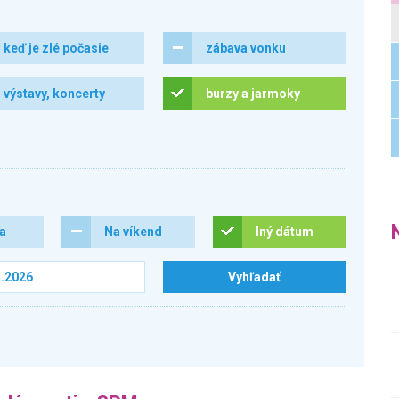
keď je zlé počasie
zábava vonku
výstavy, koncerty
burzy a jarmoky
ra
Na víkend
Iný dátum