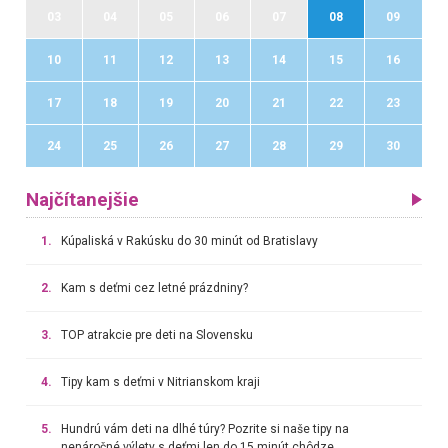
03
04
05
06
07
08
09
10
11
12
13
14
15
16
17
18
19
20
21
22
23
24
25
26
27
28
29
30
Najčítanejšie
1.
Kúpaliská v Rakúsku do 30 minút od Bratislavy
2.
Kam s deťmi cez letné prázdniny?
3.
TOP atrakcie pre deti na Slovensku
4.
Tipy kam s deťmi v Nitrianskom kraji
5.
Hundrú vám deti na dlhé túry? Pozrite si naše tipy na
nenáročné výlety s deťmi len do 15 minút chôdze