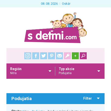
08. 08. 2026
Oskár
+
Región
Typ akcie
Nitra
Podujatia
Podujatia
Filter