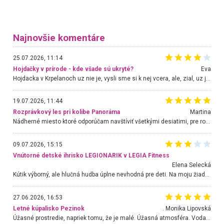
Najnovšie komentáre
25.07.2026, 11:14
Hojdačky v prírode - kde všade sú ukryté?
Eva
Hojdacka v Krpelanoch uz nie je, vysli sme si k nej vcera, ale, zial, uz je znicena. Ak sem planujete cestu len kvoli hojdacke, mozete si ju usetrit. Krasny vyhlad je tu vsak aj bez hojdacky :-)
19.07.2026, 11:44
Rozprávkový les pri kolibe Panoráma
Martina
Nádherné miesto ktoré odporúčam navštíviť všetkými desiatimi, pre rodiny s deťmi, dôchodcom... Proste a jednoducho ozaj rozprávkový les.. určite ešte prídeme. Odniesli sme si na pamiatku krásne tričká,
09.07.2026, 15:15
Vnútorné detské ihrisko LEGIONARIK v LEGIA Fitness
Elena Selecká
Kútik výborný, ale hlučná hudba úplne nevhodná pre deti. Na moju žiadosť o aspoň sušenie nereagovali.
27.06.2026, 16:53
Letné kúpalisko Pezinok
. Monika Lipovská
Úžasné prostredie, napriek tomu, že je malé. Úžasná atmosféra. Voda fantastická a nádherná. Ľudí je pomerne veľa, ale su mili a ohľaduplní. Je veľmi zaujímavé sledovať, ako dokážu spolu športovať cudzí ľudia a bez ohľadu na vek. Vládne tu pohoda. Vnuka neviem dostať z vody. Ďakujem za krásny deň . Urcite sa sem vrátim. Jediný problém je s parkovaním, ale aj ten sa mi podarilo vyriešiť. Monika Bratislava