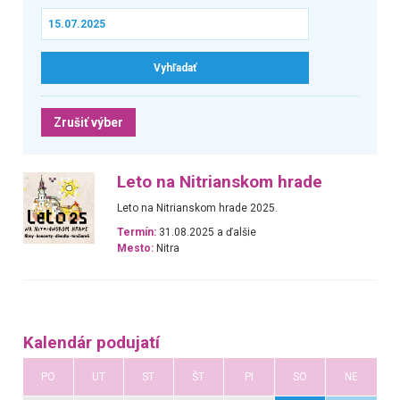
Zrušiť výber
Leto na Nitrianskom hrade
Leto na Nitrianskom hrade 2025.
Termín:
31.08.2025 a ďalšie
Mesto:
Nitra
Kalendár podujatí
PO
UT
ST
ŠT
PI
SO
NE