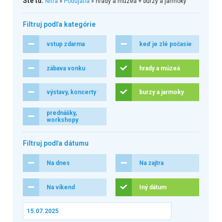
Ste tu:
Nitra
»
Podujatia
» hrady a múzeá + burzy a jarmoky
Filtruj podľa kategórie
vstup zdarma
keď je zlé počasie
zábava vonku
hrady a múzeá
výstavy, koncerty
burzy a jarmoky
prednášky,
workshopy
Filtruj podľa dátumu
Na dnes
Na zajtra
Na víkend
Iný dátum