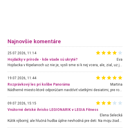
Najnovšie komentáre
25.07.2026, 11:14
Hojdačky v prírode - kde všade sú ukryté?
Eva
Hojdacka v Krpelanoch uz nie je, vysli sme si k nej vcera, ale, zial, uz je znicena. Ak sem planujete cestu len kvoli hojdacke, mozete si ju usetrit. Krasny vyhlad je tu vsak aj bez hojdacky :-)
19.07.2026, 11:44
Rozprávkový les pri kolibe Panoráma
Martina
Nádherné miesto ktoré odporúčam navštíviť všetkými desiatimi, pre rodiny s deťmi, dôchodcom... Proste a jednoducho ozaj rozprávkový les.. určite ešte prídeme. Odniesli sme si na pamiatku krásne tričká,
09.07.2026, 15:15
Vnútorné detské ihrisko LEGIONARIK v LEGIA Fitness
Elena Selecká
Kútik výborný, ale hlučná hudba úplne nevhodná pre deti. Na moju žiadosť o aspoň sušenie nereagovali.