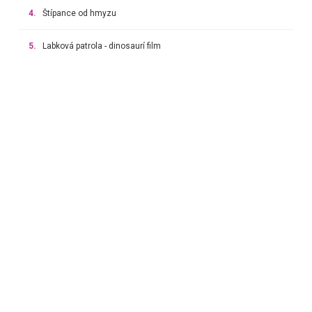
4.
Štípance od hmyzu
5.
Labková patrola - dinosaurí film