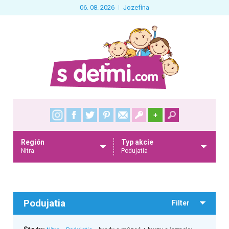
06. 08. 2026
Jozefína
+
Región
Typ akcie
Nitra
Podujatia
Podujatia
Filter