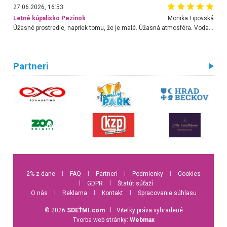
27.06.2026, 16:53
Letné kúpalisko Pezinok
. Monika Lipovská
Úžasné prostredie, napriek tomu, že je malé. Úžasná atmosféra. Voda fantastická a nádherná. Ľudí je pomerne veľa, ale su mili a ohľaduplní. Je veľmi zaujímavé sledovať, ako dokážu spolu športovať cudzí ľudia a bez ohľadu na vek. Vládne tu pohoda. Vnuka neviem dostať z vody. Ďakujem za krásny deň . Urcite sa sem vrátim. Jediný problém je s parkovaním, ale aj ten sa mi podarilo vyriešiť. Monika Bratislava
Partneri
2% z dane
l
FAQ
l
Partneri
l
Podmienky
l
Cookies
l
GDPR
l
Štatút súťaží
O nás
l
Reklama
l
Kontakt
l
Spracovanie súhlasu
© 2026
SDEŤMI.com
l
Všetky práva vyhradené
Tvorba web stránky:
Webmax