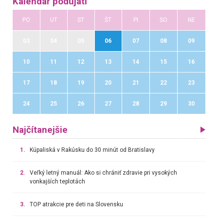
Kalendár podujatí
PO
UT
ST
ŠT
PI
SO
NE
03
04
05
06
07
08
09
10
11
12
13
14
15
16
17
18
19
20
21
22
23
24
25
26
27
28
29
30
Najčítanejšie
1.
Kúpaliská v Rakúsku do 30 minút od Bratislavy
2.
Veľký letný manuál: Ako si chrániť zdravie pri vysokých
vonkajších teplotách
3.
TOP atrakcie pre deti na Slovensku