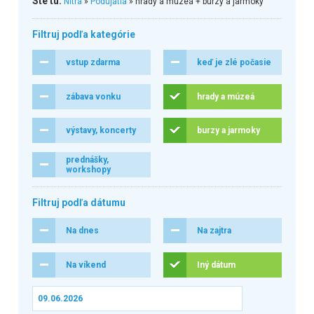
Ste tu:
Nitra
»
Podujatia
» hrady a múzeá + burzy a jarmoky
Filtruj podľa kategórie
vstup zdarma
keď je zlé počasie
zábava vonku
hrady a múzeá
výstavy, koncerty
burzy a jarmoky
prednášky,
workshopy
Filtruj podľa dátumu
Na dnes
Na zajtra
Na víkend
Iný dátum