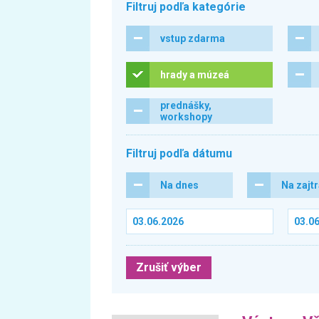
Filtruj podľa kategórie
vstup zdarma
hrady a múzeá
prednášky,
workshopy
Filtruj podľa dátumu
Na dnes
Na zajt
Zrušiť výber