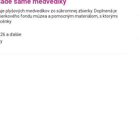
šade samé medvedíky
je plyšových medvedíkov zo súkromnej zbierky. Doplnená je
ierkového fondu múzea a pomocným materiálom, s ktorými
scénky.
26 a ďalšie
y