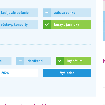
keď je zlé počasie
zábava vonku
výstavy, koncerty
burzy a jarmoky
ra
Na víkend
Iný dátum