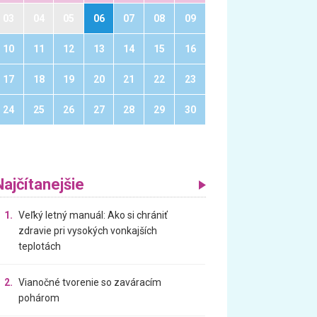
03
04
05
06
07
08
09
10
11
12
13
14
15
16
17
18
19
20
21
22
23
24
25
26
27
28
29
30
Najčítanejšie
1.
Veľký letný manuál: Ako si chrániť
zdravie pri vysokých vonkajších
teplotách
2.
Vianočné tvorenie so zaváracím
pohárom