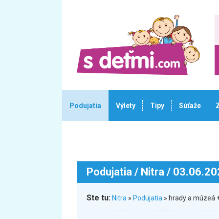
Podujatia
Výlety
Tipy
Súťaže
Podujatia
/ Nitra / 03.06.2
Ste tu:
Nitra
»
Podujatia
» hrady a múzeá +