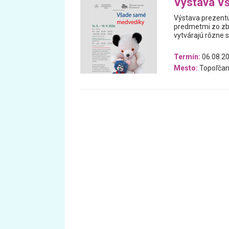
Výstava V
Výstava prezentu
predmetmi zo zb
vytvárajú rôzne 
Termín:
06.08.20
Mesto:
Topoľčan