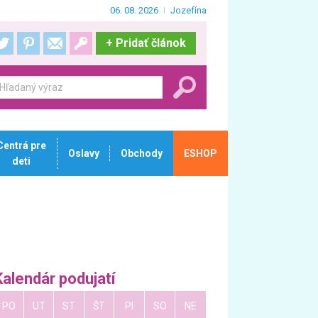
06. 08. 2026
Jozefína
+
Pridať článok
Centrá pre
Oslavy
Obchody
ESHOP
deti
Kalendár podujatí
PO
UT
ST
ŠT
PI
SO
NE