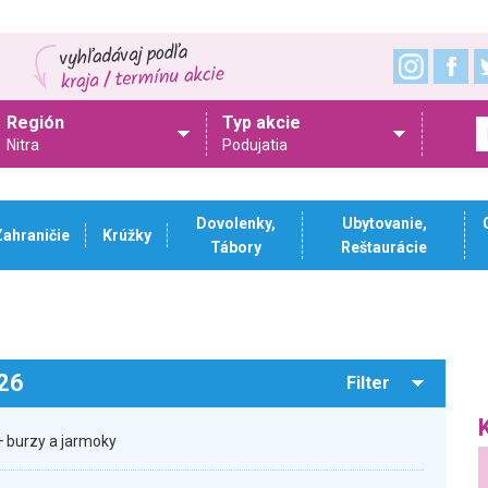
Región
Typ akcie
Nitra
Podujatia
Dovolenky,
Ubytovanie,
Zahraničie
Krúžky
Tábory
Reštaurácie
026
Filter
 burzy a jarmoky