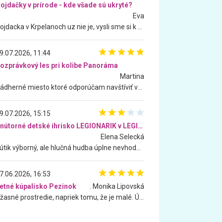
ojdačky v prírode - kde všade sú ukryté?
Eva
Hojdacka v Krpelanoch uz nie je, vysli sme si k nej vcera, ale, zial, uz je znicena. Ak sem planujete cestu len kvoli hojdacke, mozete si ju usetrit. Krasny vyhlad je tu vsak aj bez hojdacky :-)
9.07.2026, 11:44
ozprávkový les pri kolibe Panoráma
Martina
Nádherné miesto ktoré odporúčam navštíviť všetkými desiatimi, pre rodiny s deťmi, dôchodcom... Proste a jednoducho ozaj rozprávkový les.. určite ešte prídeme. Odniesli sme si na pamiatku krásne tričká,
9.07.2026, 15:15
Vnútorné detské ihrisko LEGIONARIK v LEGIA Fitness
Elena Selecká
Kútik výborný, ale hlučná hudba úplne nevhodná pre deti. Na moju žiadosť o aspoň sušenie nereagovali.
7.06.2026, 16:53
etné kúpalisko Pezinok
. Monika Lipovská
Úžasné prostredie, napriek tomu, že je malé. Úžasná atmosféra. Voda fantastická a nádherná. Ľudí je pomerne veľa, ale su mili a ohľaduplní. Je veľmi zaujímavé sledovať, ako dokážu spolu športovať cudzí ľudia a bez ohľadu na vek. Vládne tu pohoda. Vnuka neviem dostať z vody. Ďakujem za krásny deň . Urcite sa sem vrátim. Jediný problém je s parkovaním, ale aj ten sa mi podarilo vyriešiť. Monika Bratislava