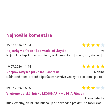
Najnovšie komentáre
25.07.2026, 11:14
Hojdačky v prírode - kde všade sú ukryté?
Eva
Hojdacka v Krpelanoch uz nie je, vysli sme si k nej vcera, ale, zial, uz je znicena. Ak sem planujete cestu len kvoli hojdacke, mozete si ju usetrit. Krasny vyhlad je tu vsak aj bez hojdacky :-)
19.07.2026, 11:44
Rozprávkový les pri kolibe Panoráma
Martina
Nádherné miesto ktoré odporúčam navštíviť všetkými desiatimi, pre rodiny s deťmi, dôchodcom... Proste a jednoducho ozaj rozprávkový les.. určite ešte prídeme. Odniesli sme si na pamiatku krásne tričká,
09.07.2026, 15:15
Vnútorné detské ihrisko LEGIONARIK v LEGIA Fitness
Elena Selecká
Kútik výborný, ale hlučná hudba úplne nevhodná pre deti. Na moju žiadosť o aspoň sušenie nereagovali.