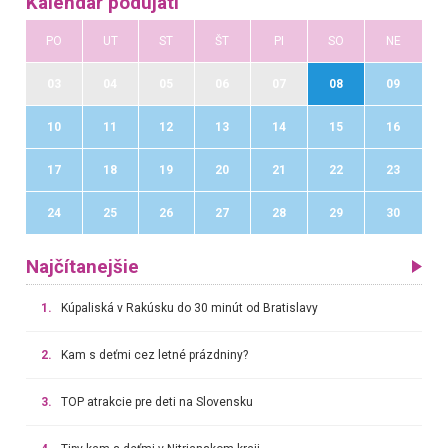
Kalendár podujatí
PO
UT
ST
ŠT
PI
SO
NE
03
04
05
06
07
08
09
10
11
12
13
14
15
16
17
18
19
20
21
22
23
24
25
26
27
28
29
30
Najčítanejšie
1.
Kúpaliská v Rakúsku do 30 minút od Bratislavy
2.
Kam s deťmi cez letné prázdniny?
3.
TOP atrakcie pre deti na Slovensku