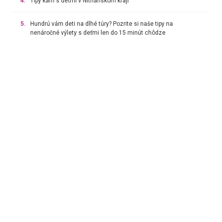
4.
Tipy kam s deťmi v Nitrianskom kraji
5.
Hundrú vám deti na dlhé túry? Pozrite si naše tipy na
nenáročné výlety s deťmi len do 15 minút chôdze