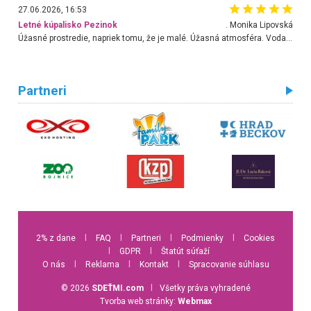
27.06.2026, 16:53
Letné kúpalisko Pezinok
. Monika Lipovská
Úžasné prostredie, napriek tomu, že je malé. Úžasná atmosféra. Voda fantastická a nádherná. Ľudí je pomerne veľa, ale su mili a ohľaduplní. Je veľmi zaujímavé sledovať, ako dokážu spolu športovať cudzí ľudia a bez ohľadu na vek. Vládne tu pohoda. Vnuka neviem dostať z vody. Ďakujem za krásny deň . Urcite sa sem vrátim. Jediný problém je s parkovaním, ale aj ten sa mi podarilo vyriešiť. Monika Bratislava
Partneri
2% z dane
l
FAQ
l
Partneri
l
Podmienky
l
Cookies
l
GDPR
l
Štatút súťaží
O nás
l
Reklama
l
Kontakt
l
Spracovanie súhlasu
© 2026
SDEŤMI.com
l
Všetky práva vyhradené
Tvorba web stránky:
Webmax