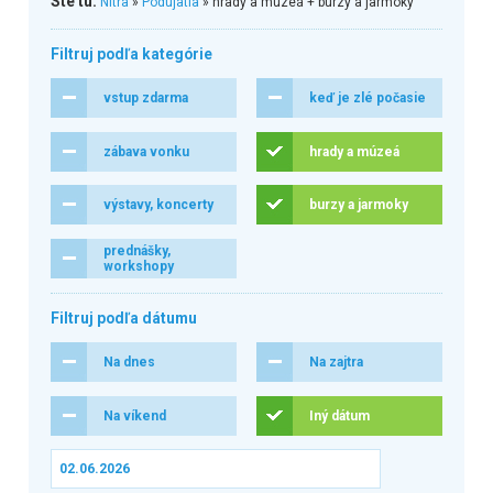
Ste tu:
Nitra
»
Podujatia
» hrady a múzeá + burzy a jarmoky
Filtruj podľa kategórie
vstup zdarma
keď je zlé počasie
zábava vonku
hrady a múzeá
výstavy, koncerty
burzy a jarmoky
prednášky,
workshopy
Filtruj podľa dátumu
Na dnes
Na zajtra
Na víkend
Iný dátum