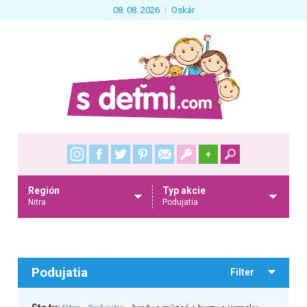
08. 08. 2026
Oskár
+
Región
Typ akcie
Nitra
Podujatia
Podujatia
Filter