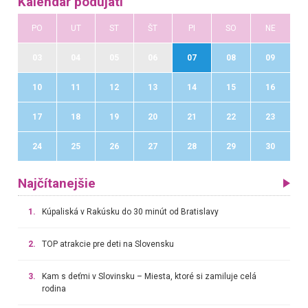
Kalendár podujatí
PO
UT
ST
ŠT
PI
SO
NE
03
04
05
06
07
08
09
10
11
12
13
14
15
16
17
18
19
20
21
22
23
24
25
26
27
28
29
30
Najčítanejšie
1.
Kúpaliská v Rakúsku do 30 minút od Bratislavy
2.
TOP atrakcie pre deti na Slovensku
3.
Kam s deťmi v Slovinsku – Miesta, ktoré si zamiluje celá
rodina