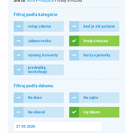
Ste tu:
Nitra
»
Podujatia
» hrady a múzeá
Filtruj podľa kategórie
vstup zdarma
keď je zlé počasie
zábava vonku
hrady a múzeá
výstavy, koncerty
burzy a jarmoky
prednášky,
workshopy
Filtruj podľa dátumu
Na dnes
Na zajtra
Na víkend
Iný dátum