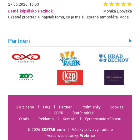
27.06.2026, 16:53
Letné kúpalisko Pezinok
. Monika Lipovská
Úžasné prostredie, napriek tomu, že je malé. Úžasná atmosféra. Voda fantastická a nádherná. Ľudí je pomerne veľa, ale su mili a ohľaduplní. Je veľmi zaujímavé sledovať, ako dokážu spolu športovať cudzí ľudia a bez ohľadu na vek. Vládne tu pohoda. Vnuka neviem dostať z vody. Ďakujem za krásny deň . Urcite sa sem vrátim. Jediný problém je s parkovaním, ale aj ten sa mi podarilo vyriešiť. Monika Bratislava
Partneri
2% z dane
l
FAQ
l
Partneri
l
Podmienky
l
Cookies
l
GDPR
l
Štatút súťaží
O nás
l
Reklama
l
Kontakt
l
Spracovanie súhlasu
© 2026
SDEŤMI.com
l
Všetky práva vyhradené
Tvorba web stránky:
Webmax