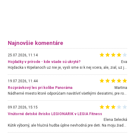
Najnovšie komentáre
25.07.2026, 11:14
Hojdačky v prírode - kde všade sú ukryté?
Eva
Hojdacka v Krpelanoch uz nie je, vysli sme si k nej vcera, ale, zial, uz je znicena. Ak sem planujete cestu len kvoli hojdacke, mozete si ju usetrit. Krasny vyhlad je tu vsak aj bez hojdacky :-)
19.07.2026, 11:44
Rozprávkový les pri kolibe Panoráma
Martina
Nádherné miesto ktoré odporúčam navštíviť všetkými desiatimi, pre rodiny s deťmi, dôchodcom... Proste a jednoducho ozaj rozprávkový les.. určite ešte prídeme. Odniesli sme si na pamiatku krásne tričká,
09.07.2026, 15:15
Vnútorné detské ihrisko LEGIONARIK v LEGIA Fitness
Elena Selecká
Kútik výborný, ale hlučná hudba úplne nevhodná pre deti. Na moju žiadosť o aspoň sušenie nereagovali.