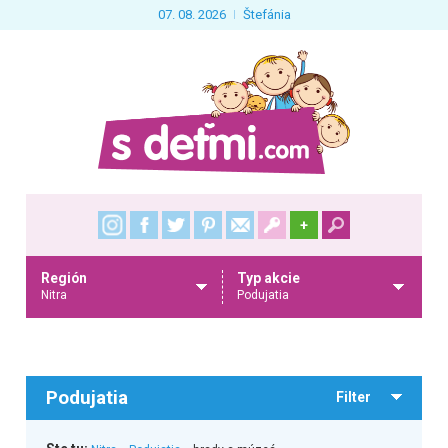
07. 08. 2026
Štefánia
+
Región
Typ akcie
Nitra
Podujatia
Podujatia
Filter