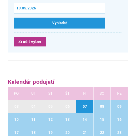
Zrušiť výber
Kalendár podujatí
PO
UT
ST
ŠT
PI
SO
NE
03
04
05
06
07
08
09
10
11
12
13
14
15
16
17
18
19
20
21
22
23