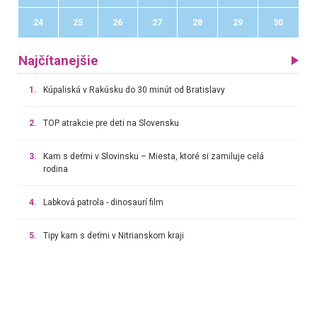
24
25
26
27
28
29
30
Najčítanejšie
1.
Kúpaliská v Rakúsku do 30 minút od Bratislavy
2.
TOP atrakcie pre deti na Slovensku
3.
Kam s deťmi v Slovinsku – Miesta, ktoré si zamiluje celá
rodina
4.
Labková patrola - dinosaurí film
5.
Tipy kam s deťmi v Nitrianskom kraji