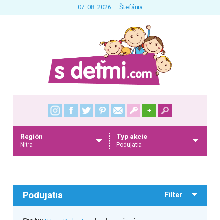
07. 08. 2026
Štefánia
+
Región
Typ akcie
Nitra
Podujatia
Podujatia
Filter