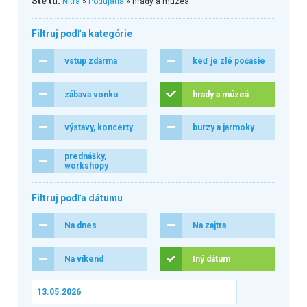
Ste tu:
Nitra
»
Podujatia
» hrady a múzeá
Filtruj podľa kategórie
vstup zdarma
keď je zlé počasie
zábava vonku
hrady a múzeá
výstavy, koncerty
burzy a jarmoky
prednášky,
workshopy
Filtruj podľa dátumu
Na dnes
Na zajtra
Na víkend
Iný dátum