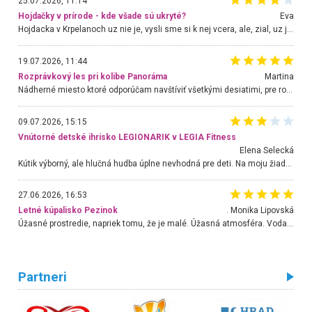
25.07.2026, 11:14
Hojdačky v prírode - kde všade sú ukryté?
Eva
Hojdacka v Krpelanoch uz nie je, vysli sme si k nej vcera, ale, zial, uz je znicena. Ak sem planujete cestu len kvoli hojdacke, mozete si ju usetrit. Krasny vyhlad je tu vsak aj bez hojdacky :-)
19.07.2026, 11:44
Rozprávkový les pri kolibe Panoráma
Martina
Nádherné miesto ktoré odporúčam navštíviť všetkými desiatimi, pre rodiny s deťmi, dôchodcom... Proste a jednoducho ozaj rozprávkový les.. určite ešte prídeme. Odniesli sme si na pamiatku krásne tričká,
09.07.2026, 15:15
Vnútorné detské ihrisko LEGIONARIK v LEGIA Fitness
Elena Selecká
Kútik výborný, ale hlučná hudba úplne nevhodná pre deti. Na moju žiadosť o aspoň sušenie nereagovali.
27.06.2026, 16:53
Letné kúpalisko Pezinok
. Monika Lipovská
Úžasné prostredie, napriek tomu, že je malé. Úžasná atmosféra. Voda fantastická a nádherná. Ľudí je pomerne veľa, ale su mili a ohľaduplní. Je veľmi zaujímavé sledovať, ako dokážu spolu športovať cudzí ľudia a bez ohľadu na vek. Vládne tu pohoda. Vnuka neviem dostať z vody. Ďakujem za krásny deň . Urcite sa sem vrátim. Jediný problém je s parkovaním, ale aj ten sa mi podarilo vyriešiť. Monika Bratislava
Partneri