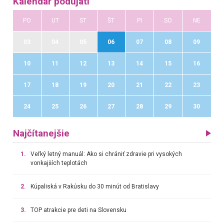
Kalendár podujatí
PO
UT
ST
ŠT
PI
SO
NE
03
04
05
06
07
08
09
10
11
12
13
14
15
16
17
18
19
20
21
22
23
24
25
26
27
28
29
30
Najčítanejšie
1.
Veľký letný manuál: Ako si chrániť zdravie pri vysokých
vonkajších teplotách
2.
Kúpaliská v Rakúsku do 30 minút od Bratislavy
3.
TOP atrakcie pre deti na Slovensku