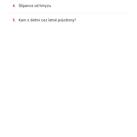
4.
Štípance od hmyzu
5.
Kam s deťmi cez letné prázdniny?