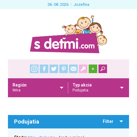
06. 08. 2026
Jozefína
+
Región
Typ akcie
Nitra
Podujatia
Podujatia
Filter