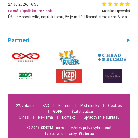
27.06.2026, 16:53
Letné kúpalisko Pezinok
. Monika Lipovská
Úžasné prostredie, napriek tomu, že je malé. Úžasná atmosféra. Voda fantastická a nádherná. Ľudí je pomerne veľa, ale su mili a ohľaduplní. Je veľmi zaujímavé sledovať, ako dokážu spolu športovať cudzí ľudia a bez ohľadu na vek. Vládne tu pohoda. Vnuka neviem dostať z vody. Ďakujem za krásny deň . Urcite sa sem vrátim. Jediný problém je s parkovaním, ale aj ten sa mi podarilo vyriešiť. Monika Bratislava
Partneri
2% z dane
l
FAQ
l
Partneri
l
Podmienky
l
Cookies
l
GDPR
l
Štatút súťaží
O nás
l
Reklama
l
Kontakt
l
Spracovanie súhlasu
© 2026
SDEŤMI.com
l
Všetky práva vyhradené
Tvorba web stránky:
Webmax