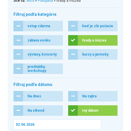
Ste tu:
Nitra
»
Podujatia
» hrady a múzeá
Filtruj podľa kategórie
vstup zdarma
keď je zlé počasie
zábava vonku
hrady a múzeá
výstavy, koncerty
burzy a jarmoky
prednášky,
workshopy
Filtruj podľa dátumu
Na dnes
Na zajtra
Na víkend
Iný dátum