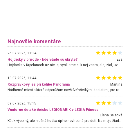
Najnovšie komentáre
25.07.2026, 11:14
Hojdačky v prírode - kde všade sú ukryté?
Eva
Hojdacka v Krpelanoch uz nie je, vysli sme si k nej vcera, ale, zial, uz je znicena. Ak sem planujete cestu len kvoli hojdacke, mozete si ju usetrit. Krasny vyhlad je tu vsak aj bez hojdacky :-)
19.07.2026, 11:44
Rozprávkový les pri kolibe Panoráma
Martina
Nádherné miesto ktoré odporúčam navštíviť všetkými desiatimi, pre rodiny s deťmi, dôchodcom... Proste a jednoducho ozaj rozprávkový les.. určite ešte prídeme. Odniesli sme si na pamiatku krásne tričká,
09.07.2026, 15:15
Vnútorné detské ihrisko LEGIONARIK v LEGIA Fitness
Elena Selecká
Kútik výborný, ale hlučná hudba úplne nevhodná pre deti. Na moju žiadosť o aspoň sušenie nereagovali.