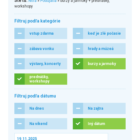
Ste tu:
Nitra
»
Podujatia
» burzy a jarmoky + prednášky,
workshopy
Filtruj podľa kategórie
vstup zdarma
keď je zlé počasie
zábava vonku
hrady a múzeá
výstavy, koncerty
burzy a jarmoky
prednášky,
workshopy
Filtruj podľa dátumu
Na dnes
Na zajtra
Na víkend
Iný dátum