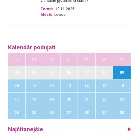
vianočné pyžamko či obrus?
Termín:
19.11.2025
Mesto:
Levice
Kalendár podujatí
PO
UT
ST
ŠT
PI
SO
NE
03
04
05
06
07
08
09
10
11
12
13
14
15
16
17
18
19
20
21
22
23
24
25
26
27
28
29
30
Najčítanejšie