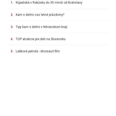
1.
Kúpaliská v Rakúsku do 30 minút od Bratislavy
2.
Kam s deťmi cez letné prázdniny?
3.
Tipy kam s deťmi v Nitrianskom kraji
4.
TOP atrakcie pre deti na Slovensku
5.
Labková patrola - dinosaurí film