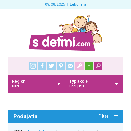
09. 08. 2026
Ľubomíra
+
Región
Typ akcie
Nitra
Podujatia
Podujatia
Filter