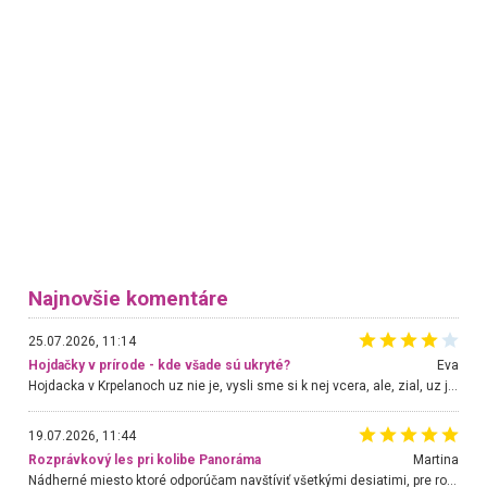
Najnovšie komentáre
25.07.2026, 11:14
Hojdačky v prírode - kde všade sú ukryté?
Eva
Hojdacka v Krpelanoch uz nie je, vysli sme si k nej vcera, ale, zial, uz je znicena. Ak sem planujete cestu len kvoli hojdacke, mozete si ju usetrit. Krasny vyhlad je tu vsak aj bez hojdacky :-)
19.07.2026, 11:44
Rozprávkový les pri kolibe Panoráma
Martina
Nádherné miesto ktoré odporúčam navštíviť všetkými desiatimi, pre rodiny s deťmi, dôchodcom... Proste a jednoducho ozaj rozprávkový les.. určite ešte prídeme. Odniesli sme si na pamiatku krásne tričká,