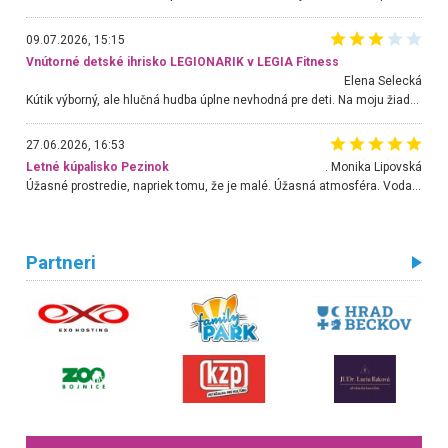
09.07.2026, 15:15
Vnútorné detské ihrisko LEGIONARIK v LEGIA Fitness
Elena Selecká
Kútik výborný, ale hlučná hudba úplne nevhodná pre deti. Na moju žiadosť o aspoň sušenie nereagovali.
27.06.2026, 16:53
Letné kúpalisko Pezinok
. Monika Lipovská
Úžasné prostredie, napriek tomu, že je malé. Úžasná atmosféra. Voda fantastická a nádherná. Ľudí je pomerne veľa, ale su mili a ohľaduplní. Je veľmi zaujímavé sledovať, ako dokážu spolu športovať cudzí ľudia a bez ohľadu na vek. Vládne tu pohoda. Vnuka neviem dostať z vody. Ďakujem za krásny deň . Urcite sa sem vrátim. Jediný problém je s parkovaním, ale aj ten sa mi podarilo vyriešiť. Monika Bratislava
Partneri