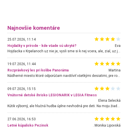
Najnovšie komentáre
25.07.2026, 11:14
Hojdačky v prírode - kde všade sú ukryté?
Eva
Hojdacka v Krpelanoch uz nie je, vysli sme si k nej vcera, ale, zial, uz je znicena. Ak sem planujete cestu len kvoli hojdacke, mozete si ju usetrit. Krasny vyhlad je tu vsak aj bez hojdacky :-)
19.07.2026, 11:44
Rozprávkový les pri kolibe Panoráma
Martina
Nádherné miesto ktoré odporúčam navštíviť všetkými desiatimi, pre rodiny s deťmi, dôchodcom... Proste a jednoducho ozaj rozprávkový les.. určite ešte prídeme. Odniesli sme si na pamiatku krásne tričká,
09.07.2026, 15:15
Vnútorné detské ihrisko LEGIONARIK v LEGIA Fitness
Elena Selecká
Kútik výborný, ale hlučná hudba úplne nevhodná pre deti. Na moju žiadosť o aspoň sušenie nereagovali.
27.06.2026, 16:53
Letné kúpalisko Pezinok
. Monika Lipovská