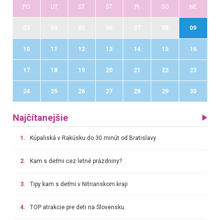
PO
UT
ST
ŠT
PI
SO
NE
03
04
05
06
07
08
09
10
11
12
13
14
15
16
17
18
19
20
21
22
23
24
25
26
27
28
29
30
Najčítanejšie
1.
Kúpaliská v Rakúsku do 30 minút od Bratislavy
2.
Kam s deťmi cez letné prázdniny?
3.
Tipy kam s deťmi v Nitrianskom kraji
4.
TOP atrakcie pre deti na Slovensku