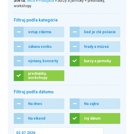
Ste tu:
Nitra
»
Podujatia
» burzy a jarmoky + prednášky,
workshopy
Filtruj podľa kategórie
vstup zdarma
keď je zlé počasie
zábava vonku
hrady a múzeá
výstavy, koncerty
burzy a jarmoky
prednášky,
workshopy
Filtruj podľa dátumu
Na dnes
Na zajtra
Na víkend
Iný dátum