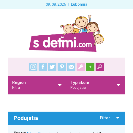
09. 08. 2026
Ľubomíra
+
Región
Typ akcie
Nitra
Podujatia
Podujatia
Filter