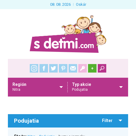
08. 08. 2026
Oskár
+
Región
Typ akcie
Nitra
Podujatia
Podujatia
Filter