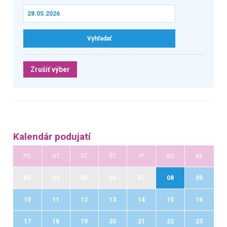
Zrušiť výber
Kalendár podujatí
PO
UT
ST
ŠT
PI
SO
NE
03
04
05
06
07
08
09
10
11
12
13
14
15
16
17
18
19
20
21
22
23