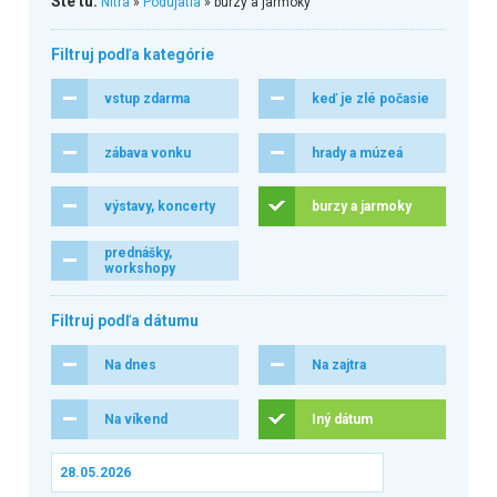
Ste tu:
Nitra
»
Podujatia
» burzy a jarmoky
Filtruj podľa kategórie
vstup zdarma
keď je zlé počasie
zábava vonku
hrady a múzeá
výstavy, koncerty
burzy a jarmoky
prednášky,
workshopy
Filtruj podľa dátumu
Na dnes
Na zajtra
Na víkend
Iný dátum