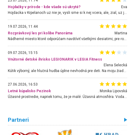
25.07.2026, 11:14
Hojdačky v prírode - kde všade sú ukryté?
Eva
Hojdacka v Krpelanoch uz nie je, vysli sme si k nej vcera, ale, zial, uz je znicena. Ak sem planujete cestu len kvoli hojdacke, mozete si ju usetrit. Krasny vyhlad je tu vsak aj bez hojdacky :-)
19.07.2026, 11:44
Rozprávkový les pri kolibe Panoráma
Martina
Nádherné miesto ktoré odporúčam navštíviť všetkými desiatimi, pre rodiny s deťmi, dôchodcom... Proste a jednoducho ozaj rozprávkový les.. určite ešte prídeme. Odniesli sme si na pamiatku krásne tričká,
09.07.2026, 15:15
Vnútorné detské ihrisko LEGIONARIK v LEGIA Fitness
Elena Selecká
Kútik výborný, ale hlučná hudba úplne nevhodná pre deti. Na moju žiadosť o aspoň sušenie nereagovali.
27.06.2026, 16:53
Letné kúpalisko Pezinok
. Monika Lipovská
Úžasné prostredie, napriek tomu, že je malé. Úžasná atmosféra. Voda fantastická a nádherná. Ľudí je pomerne veľa, ale su mili a ohľaduplní. Je veľmi zaujímavé sledovať, ako dokážu spolu športovať cudzí ľudia a bez ohľadu na vek. Vládne tu pohoda. Vnuka neviem dostať z vody. Ďakujem za krásny deň . Urcite sa sem vrátim. Jediný problém je s parkovaním, ale aj ten sa mi podarilo vyriešiť. Monika Bratislava
Partneri