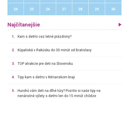
24
25
26
27
28
29
30
Najčítanejšie
1.
Kam s deťmi cez letné prázdniny?
2.
Kúpaliská v Rakúsku do 30 minút od Bratislavy
3.
TOP atrakcie pre deti na Slovensku
4.
Tipy kam s deťmi v Nitrianskom kraji
5.
Hundrú vám deti na dlhé túry? Pozrite si naše tipy na
nenáročné výlety s deťmi len do 15 minút chôdze