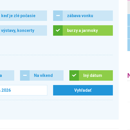
keď je zlé počasie
zábava vonku
výstavy, koncerty
burzy a jarmoky
ra
Na víkend
Iný dátum