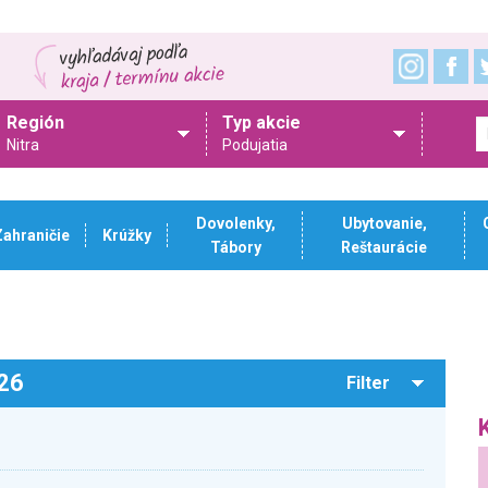
Región
Typ akcie
Nitra
Podujatia
Dovolenky,
Ubytovanie,
Zahraničie
Krúžky
Tábory
Reštaurácie
026
Filter