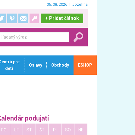
06. 08. 2026
Jozefína
+
Pridať článok
Centrá pre
Oslavy
Obchody
ESHOP
deti
Kalendár podujatí
PO
UT
ST
ŠT
PI
SO
NE