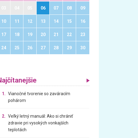
03
04
05
06
07
08
09
10
11
12
13
14
15
16
17
18
19
20
21
22
23
24
25
26
27
28
29
30
Najčítanejšie
1.
Vianočné tvorenie so zaváracím
pohárom
2.
Veľký letný manuál: Ako si chrániť
zdravie pri vysokých vonkajších
teplotách