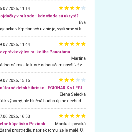
5.07.2026, 11:14
ojdačky v prírode - kde všade sú ukryté?
Eva
Hojdacka v Krpelanoch uz nie je, vysli sme si k nej vcera, ale, zial, uz je znicena. Ak sem planujete cestu len kvoli hojdacke, mozete si ju usetrit. Krasny vyhlad je tu vsak aj bez hojdacky :-)
9.07.2026, 11:44
ozprávkový les pri kolibe Panoráma
Martina
Nádherné miesto ktoré odporúčam navštíviť všetkými desiatimi, pre rodiny s deťmi, dôchodcom... Proste a jednoducho ozaj rozprávkový les.. určite ešte prídeme. Odniesli sme si na pamiatku krásne tričká,
9.07.2026, 15:15
Vnútorné detské ihrisko LEGIONARIK v LEGIA Fitness
Elena Selecká
Kútik výborný, ale hlučná hudba úplne nevhodná pre deti. Na moju žiadosť o aspoň sušenie nereagovali.
7.06.2026, 16:53
etné kúpalisko Pezinok
. Monika Lipovská
Úžasné prostredie, napriek tomu, že je malé. Úžasná atmosféra. Voda fantastická a nádherná. Ľudí je pomerne veľa, ale su mili a ohľaduplní. Je veľmi zaujímavé sledovať, ako dokážu spolu športovať cudzí ľudia a bez ohľadu na vek. Vládne tu pohoda. Vnuka neviem dostať z vody. Ďakujem za krásny deň . Urcite sa sem vrátim. Jediný problém je s parkovaním, ale aj ten sa mi podarilo vyriešiť. Monika Bratislava