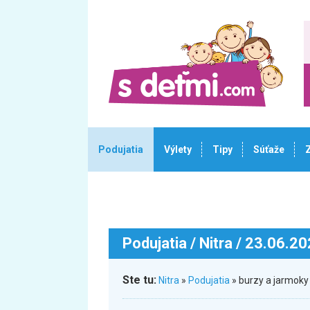
Podujatia
Výlety
Tipy
Súťaže
Podujatia
/ Nitra / 23.06.2
Ste tu:
Nitra
»
Podujatia
» burzy a jarmoky