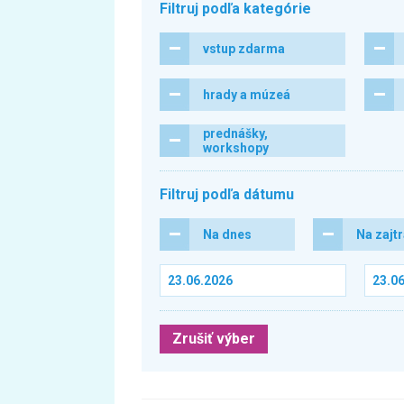
Filtruj podľa kategórie
vstup zdarma
hrady a múzeá
prednášky,
workshopy
Filtruj podľa dátumu
Na dnes
Na zajt
Zrušiť výber