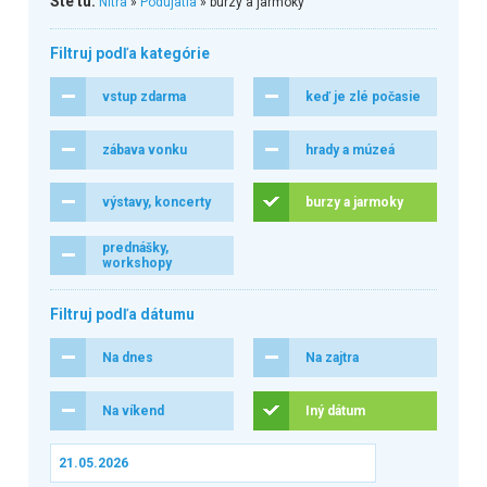
Ste tu:
Nitra
»
Podujatia
» burzy a jarmoky
Filtruj podľa kategórie
vstup zdarma
keď je zlé počasie
zábava vonku
hrady a múzeá
výstavy, koncerty
burzy a jarmoky
prednášky,
workshopy
Filtruj podľa dátumu
Na dnes
Na zajtra
Na víkend
Iný dátum