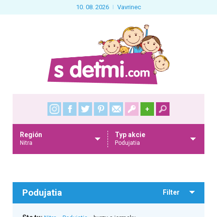
10. 08. 2026
Vavrinec
+
Región
Typ akcie
Nitra
Podujatia
Podujatia
Filter