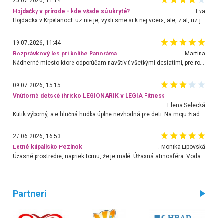
25.07.2026, 11:14
Hojdačky v prírode - kde všade sú ukryté?
Eva
Hojdacka v Krpelanoch uz nie je, vysli sme si k nej vcera, ale, zial, uz je znicena. Ak sem planujete cestu len kvoli hojdacke, mozete si ju usetrit. Krasny vyhlad je tu vsak aj bez hojdacky :-)
19.07.2026, 11:44
Rozprávkový les pri kolibe Panoráma
Martina
Nádherné miesto ktoré odporúčam navštíviť všetkými desiatimi, pre rodiny s deťmi, dôchodcom... Proste a jednoducho ozaj rozprávkový les.. určite ešte prídeme. Odniesli sme si na pamiatku krásne tričká,
09.07.2026, 15:15
Vnútorné detské ihrisko LEGIONARIK v LEGIA Fitness
Elena Selecká
Kútik výborný, ale hlučná hudba úplne nevhodná pre deti. Na moju žiadosť o aspoň sušenie nereagovali.
27.06.2026, 16:53
Letné kúpalisko Pezinok
. Monika Lipovská
Úžasné prostredie, napriek tomu, že je malé. Úžasná atmosféra. Voda fantastická a nádherná. Ľudí je pomerne veľa, ale su mili a ohľaduplní. Je veľmi zaujímavé sledovať, ako dokážu spolu športovať cudzí ľudia a bez ohľadu na vek. Vládne tu pohoda. Vnuka neviem dostať z vody. Ďakujem za krásny deň . Urcite sa sem vrátim. Jediný problém je s parkovaním, ale aj ten sa mi podarilo vyriešiť. Monika Bratislava
Partneri