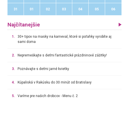
31
01
02
03
04
05
06
Najčítanejšie
1.
30+ tipov na masky na karneval, ktoré si poľahky vyrobíte aj
sami doma
2.
Nepremeškajte s deťmi fantastické prázdninové zážitky!
3.
Poznávajte s deťmi jarné kvietky
4.
Kúpaliská v Rakúsku do 30 minút od Bratislavy
5.
Varíme pre našich drobcov - Menu č. 2