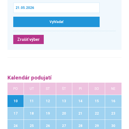
Zrušiť výber
Kalendár podujatí
PO
UT
ST
ŠT
PI
SO
NE
10
11
12
13
14
15
16
17
18
19
20
21
22
23
24
25
26
27
28
29
30