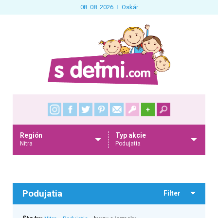
08. 08. 2026
Oskár
+
Región
Typ akcie
Nitra
Podujatia
Podujatia
Filter