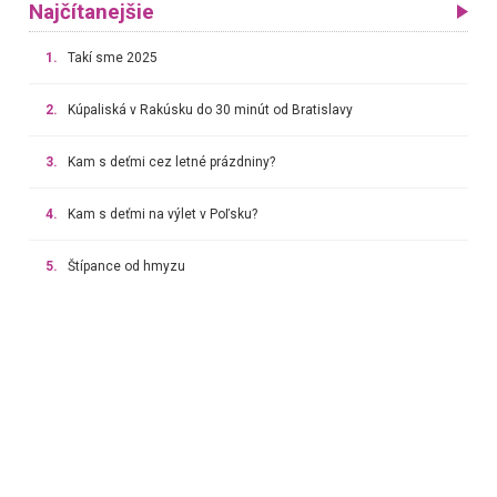
Najčítanejšie
1.
Takí sme 2025
2.
Kúpaliská v Rakúsku do 30 minút od Bratislavy
3.
Kam s deťmi cez letné prázdniny?
4.
Kam s deťmi na výlet v Poľsku?
5.
Štípance od hmyzu