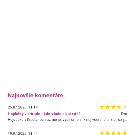
Najnovšie komentáre
25.07.2026, 11:14
Hojdačky v prírode - kde všade sú ukryté?
Eva
Hojdacka v Krpelanoch uz nie je, vysli sme si k nej vcera, ale, zial, uz je znicena. Ak sem planujete cestu len kvoli hojdacke, mozete si ju usetrit. Krasny vyhlad je tu vsak aj bez hojdacky :-)
19.07.2026, 11:44