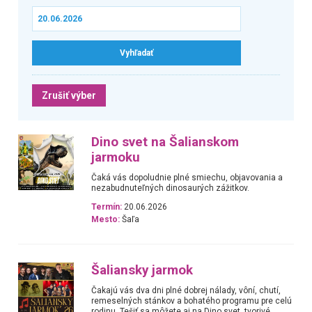
Zrušiť výber
Dino svet na Šalianskom
jarmoku
Čaká vás dopoludnie plné smiechu, objavovania a
nezabudnuteľných dinosaurých zážitkov.
Termín:
20.06.2026
Mesto:
Šaľa
Šaliansky jarmok
Čakajú vás dva dni plné dobrej nálady, vôní, chutí,
remeselných stánkov a bohatého programu pre celú
rodinu. Tešiť sa môžete aj na Dino svet, tvorivé