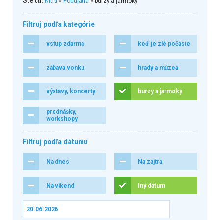
Ste tu:
Nitra
»
Podujatia
» burzy a jarmoky
Filtruj podľa kategórie
vstup zdarma
keď je zlé počasie
zábava vonku
hrady a múzeá
výstavy, koncerty
burzy a jarmoky
prednášky,
workshopy
Filtruj podľa dátumu
Na dnes
Na zajtra
Na víkend
Iný dátum