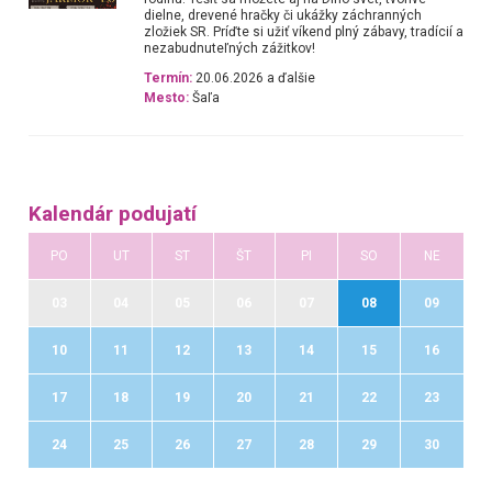
dielne, drevené hračky či ukážky záchranných
zložiek SR. Príďte si užiť víkend plný zábavy, tradícií a
nezabudnuteľných zážitkov!
Termín:
20.06.2026 a ďalšie
Mesto:
Šaľa
Kalendár podujatí
PO
UT
ST
ŠT
PI
SO
NE
03
04
05
06
07
08
09
10
11
12
13
14
15
16
17
18
19
20
21
22
23
24
25
26
27
28
29
30