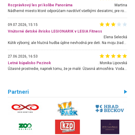
Rozprávkový les pri kolibe Panoráma
Martina
Nádherné miesto ktoré odporúčam navštíviť všetkými desiatimi, pre rodiny s deťmi, dôchodcom... Proste a jednoducho ozaj rozprávkový les.. určite ešte prídeme. Odniesli sme si na pamiatku krásne tričká,
09.07.2026, 15:15
Vnútorné detské ihrisko LEGIONARIK v LEGIA Fitness
Elena Selecká
Kútik výborný, ale hlučná hudba úplne nevhodná pre deti. Na moju žiadosť o aspoň sušenie nereagovali.
27.06.2026, 16:53
Letné kúpalisko Pezinok
. Monika Lipovská
Úžasné prostredie, napriek tomu, že je malé. Úžasná atmosféra. Voda fantastická a nádherná. Ľudí je pomerne veľa, ale su mili a ohľaduplní. Je veľmi zaujímavé sledovať, ako dokážu spolu športovať cudzí ľudia a bez ohľadu na vek. Vládne tu pohoda. Vnuka neviem dostať z vody. Ďakujem za krásny deň . Urcite sa sem vrátim. Jediný problém je s parkovaním, ale aj ten sa mi podarilo vyriešiť. Monika Bratislava
Partneri