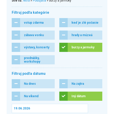
Ste tu:
Nitra
»
Podujatia
» burzy a jarmoky
Filtruj podľa kategórie
vstup zdarma
keď je zlé počasie
zábava vonku
hrady a múzeá
výstavy, koncerty
burzy a jarmoky
prednášky,
workshopy
Filtruj podľa dátumu
Na dnes
Na zajtra
Na víkend
Iný dátum