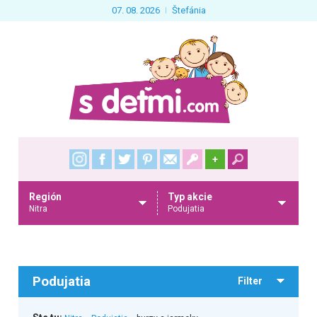
07. 08. 2026
Štefánia
+
Región
Typ akcie
Nitra
Podujatia
Podujatia
Filter