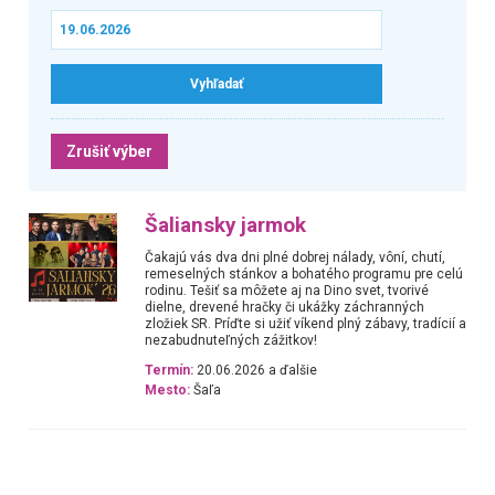
Zrušiť výber
Šaliansky jarmok
Čakajú vás dva dni plné dobrej nálady, vôní, chutí,
remeselných stánkov a bohatého programu pre celú
rodinu. Tešiť sa môžete aj na Dino svet, tvorivé
dielne, drevené hračky či ukážky záchranných
zložiek SR. Príďte si užiť víkend plný zábavy, tradícií a
nezabudnuteľných zážitkov!
Termín:
20.06.2026 a ďalšie
Mesto:
Šaľa