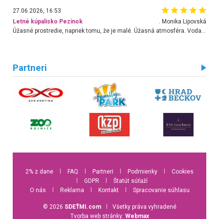
27.06.2026, 16:53
Letné kúpalisko Pezinok
. Monika Lipovská
Úžasné prostredie, napriek tomu, že je malé. Úžasná atmosféra. Voda fantastická a nádherná. Ľudí je pomerne veľa, ale su mili a ohľaduplní. Je veľmi zaujímavé sledovať, ako dokážu spolu športovať cudzí ľudia a bez ohľadu na vek. Vládne tu pohoda. Vnuka neviem dostať z vody. Ďakujem za krásny deň . Urcite sa sem vrátim. Jediný problém je s parkovaním, ale aj ten sa mi podarilo vyriešiť. Monika Bratislava
Partneri
2% z dane
l
FAQ
l
Partneri
l
Podmienky
l
Cookies
l
GDPR
l
Štatút súťaží
O nás
l
Reklama
l
Kontakt
l
Spracovanie súhlasu
© 2026
SDEŤMI.com
l
Všetky práva vyhradené
Tvorba web stránky:
Webmax