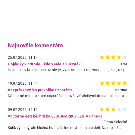
Najnovšie komentáre
25.07.2026, 11:14
Hojdačky v prírode - kde všade sú ukryté?
Eva
Hojdacka v Krpelanoch uz nie je, vysli sme si k nej vcera, ale, zial, uz je znicena. Ak sem planujete cestu len kvoli hojdacke, mozete si ju usetrit. Krasny vyhlad je tu vsak aj bez hojdacky :-)
19.07.2026, 11:44
Rozprávkový les pri kolibe Panoráma
Martina
Nádherné miesto ktoré odporúčam navštíviť všetkými desiatimi, pre rodiny s deťmi, dôchodcom... Proste a jednoducho ozaj rozprávkový les.. určite ešte prídeme. Odniesli sme si na pamiatku krásne tričká,
09.07.2026, 15:15
Vnútorné detské ihrisko LEGIONARIK v LEGIA Fitness
Elena Selecká
Kútik výborný, ale hlučná hudba úplne nevhodná pre deti. Na moju žiadosť o aspoň sušenie nereagovali.