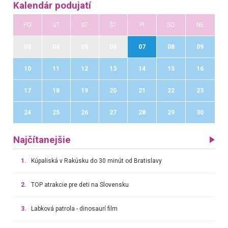
Kalendár podujatí
PO
UT
ST
ŠT
PI
SO
NE
03
04
05
06
07
08
09
10
11
12
13
14
15
16
17
18
19
20
21
22
23
24
25
26
27
28
29
30
Najčítanejšie
1.
Kúpaliská v Rakúsku do 30 minút od Bratislavy
2.
TOP atrakcie pre deti na Slovensku
3.
Labková patrola - dinosaurí film