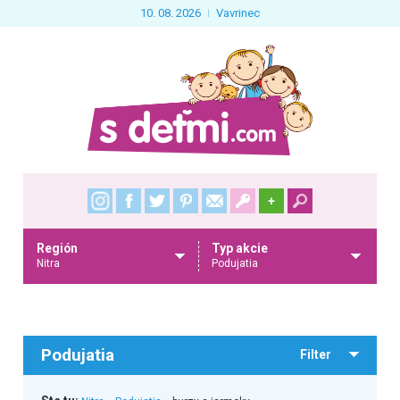
10. 08. 2026
Vavrinec
+
Región
Typ akcie
Nitra
Podujatia
Podujatia
Filter