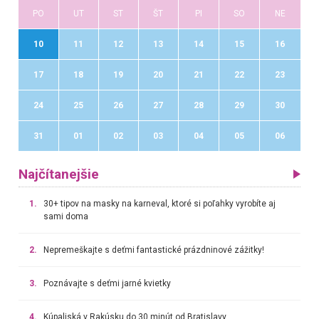
PO
UT
ST
ŠT
PI
SO
NE
10
11
12
13
14
15
16
17
18
19
20
21
22
23
24
25
26
27
28
29
30
31
01
02
03
04
05
06
Najčítanejšie
1.
30+ tipov na masky na karneval, ktoré si poľahky vyrobíte aj
sami doma
2.
Nepremeškajte s deťmi fantastické prázdninové zážitky!
3.
Poznávajte s deťmi jarné kvietky
4.
Kúpaliská v Rakúsku do 30 minút od Bratislavy