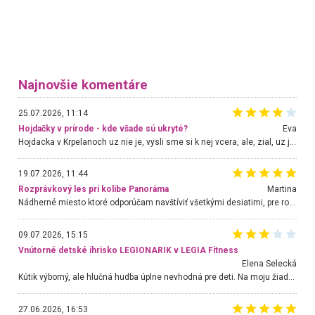
Najnovšie komentáre
25.07.2026, 11:14
Hojdačky v prírode - kde všade sú ukryté?
Eva
Hojdacka v Krpelanoch uz nie je, vysli sme si k nej vcera, ale, zial, uz je znicena. Ak sem planujete cestu len kvoli hojdacke, mozete si ju usetrit. Krasny vyhlad je tu vsak aj bez hojdacky :-)
19.07.2026, 11:44
Rozprávkový les pri kolibe Panoráma
Martina
Nádherné miesto ktoré odporúčam navštíviť všetkými desiatimi, pre rodiny s deťmi, dôchodcom... Proste a jednoducho ozaj rozprávkový les.. určite ešte prídeme. Odniesli sme si na pamiatku krásne tričká,
09.07.2026, 15:15
Vnútorné detské ihrisko LEGIONARIK v LEGIA Fitness
Elena Selecká
Kútik výborný, ale hlučná hudba úplne nevhodná pre deti. Na moju žiadosť o aspoň sušenie nereagovali.
27.06.2026, 16:53