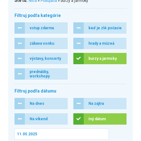
Ste tu:
Nitra
»
Podujatia
» burzy a jarmoky
Filtruj podľa kategórie
vstup zdarma
keď je zlé počasie
zábava vonku
hrady a múzeá
výstavy, koncerty
burzy a jarmoky
prednášky,
workshopy
Filtruj podľa dátumu
Na dnes
Na zajtra
Na víkend
Iný dátum