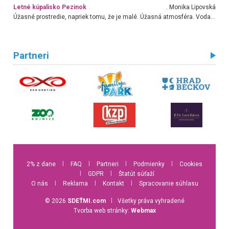
Letné kúpalisko Pezinok
. Monika Lipovská
Úžasné prostredie, napriek tomu, že je malé. Úžasná atmosféra. Voda fantastická a nádherná. Ľudí je pomerne veľa, ale su mili a ohľaduplní. Je veľmi zaujímavé sledovať, ako dokážu spolu športovať cudzí ľudia a bez ohľadu na vek. Vládne tu pohoda. Vnuka neviem dostať z vody. Ďakujem za krásny deň . Urcite sa sem vrátim. Jediný problém je s parkovaním, ale aj ten sa mi podarilo vyriešiť. Monika Bratislava
Partneri
2% z dane
l
FAQ
l
Partneri
l
Podmienky
l
Cookies
l
GDPR
l
Štatút súťaží
O nás
l
Reklama
l
Kontakt
l
Spracovanie súhlasu
© 2026
SDEŤMI.com
l
Všetky práva vyhradené
Tvorba web stránky:
Webmax