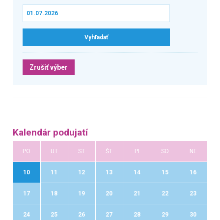
Zrušiť výber
Kalendár podujatí
PO
UT
ST
ŠT
PI
SO
NE
10
11
12
13
14
15
16
17
18
19
20
21
22
23
24
25
26
27
28
29
30