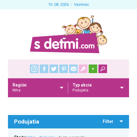
10. 08. 2026
Vavrinec
+
Región
Typ akcie
Nitra
Podujatia
Podujatia
Filter