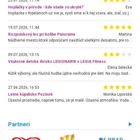
25.07.2026, 11:14
Hojdačky v prírode - kde všade sú ukryté?
Eva
Hojdacka v Krpelanoch uz nie je, vysli sme si k nej vcera, ale, zial, uz je znicena. Ak sem planujete cestu len kvoli hojdacke, mozete si ju usetrit. Krasny vyhlad je tu vsak aj bez hojdacky :-)
19.07.2026, 11:44
Rozprávkový les pri kolibe Panoráma
Martina
Nádherné miesto ktoré odporúčam navštíviť všetkými desiatimi, pre rodiny s deťmi, dôchodcom... Proste a jednoducho ozaj rozprávkový les.. určite ešte prídeme. Odniesli sme si na pamiatku krásne tričká,
09.07.2026, 15:15
Vnútorné detské ihrisko LEGIONARIK v LEGIA Fitness
Elena Selecká
Kútik výborný, ale hlučná hudba úplne nevhodná pre deti. Na moju žiadosť o aspoň sušenie nereagovali.
27.06.2026, 16:53
Letné kúpalisko Pezinok
. Monika Lipovská
Úžasné prostredie, napriek tomu, že je malé. Úžasná atmosféra. Voda fantastická a nádherná. Ľudí je pomerne veľa, ale su mili a ohľaduplní. Je veľmi zaujímavé sledovať, ako dokážu spolu športovať cudzí ľudia a bez ohľadu na vek. Vládne tu pohoda. Vnuka neviem dostať z vody. Ďakujem za krásny deň . Urcite sa sem vrátim. Jediný problém je s parkovaním, ale aj ten sa mi podarilo vyriešiť. Monika Bratislava
Partneri