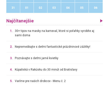
31
01
02
03
04
05
06
Najčítanejšie
1.
30+ tipov na masky na karneval, ktoré si poľahky vyrobíte aj
sami doma
2.
Nepremeškajte s deťmi fantastické prázdninové zážitky!
3.
Poznávajte s deťmi jarné kvietky
4.
Kúpaliská v Rakúsku do 30 minút od Bratislavy
5.
Varíme pre našich drobcov - Menu č. 2