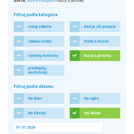
Ste tu:
Nitra
»
Podujatia
» burzy a jarmoky
Filtruj podľa kategórie
vstup zdarma
keď je zlé počasie
zábava vonku
hrady a múzeá
výstavy, koncerty
burzy a jarmoky
prednášky,
workshopy
Filtruj podľa dátumu
Na dnes
Na zajtra
Na víkend
Iný dátum