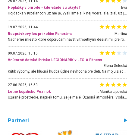
25.07.2026, 11:14
Hojdačky v prírode - kde všade sú ukryté?
Eva
Hojdacka v Krpelanoch uz nie je, vysli sme si k nej vcera, ale, zial, uz je znicena. Ak sem planujete cestu len kvoli hojdacke, mozete si ju usetrit. Krasny vyhlad je tu vsak aj bez hojdacky :-)
19.07.2026, 11:44
Rozprávkový les pri kolibe Panoráma
Martina
Nádherné miesto ktoré odporúčam navštíviť všetkými desiatimi, pre rodiny s deťmi, dôchodcom... Proste a jednoducho ozaj rozprávkový les.. určite ešte prídeme. Odniesli sme si na pamiatku krásne tričká,
09.07.2026, 15:15
Vnútorné detské ihrisko LEGIONARIK v LEGIA Fitness
Elena Selecká
Kútik výborný, ale hlučná hudba úplne nevhodná pre deti. Na moju žiadosť o aspoň sušenie nereagovali.
27.06.2026, 16:53
Letné kúpalisko Pezinok
. Monika Lipovská
Úžasné prostredie, napriek tomu, že je malé. Úžasná atmosféra. Voda fantastická a nádherná. Ľudí je pomerne veľa, ale su mili a ohľaduplní. Je veľmi zaujímavé sledovať, ako dokážu spolu športovať cudzí ľudia a bez ohľadu na vek. Vládne tu pohoda. Vnuka neviem dostať z vody. Ďakujem za krásny deň . Urcite sa sem vrátim. Jediný problém je s parkovaním, ale aj ten sa mi podarilo vyriešiť. Monika Bratislava
Partneri