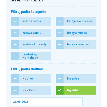
Ste tu:
Nitra
» Podujatia
Filtruj podľa kategórie
vstup zdarma
keď je zlé počasie
zábava vonku
hrady a múzeá
výstavy, koncerty
burzy a jarmoky
prednášky,
workshopy
Filtruj podľa dátumu
Na dnes
Na zajtra
Na víkend
Iný dátum