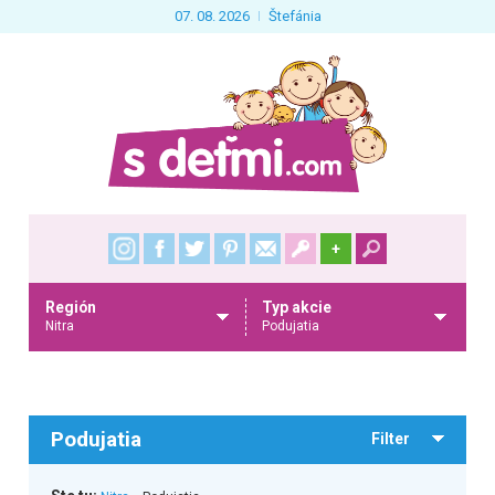
07. 08. 2026
Štefánia
+
Región
Typ akcie
Nitra
Podujatia
Podujatia
Filter