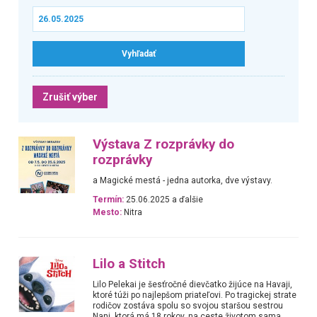
Zrušiť výber
Výstava Z rozprávky do
rozprávky
a Magické mestá - jedna autorka, dve výstavy.
Termín:
25.06.2025 a ďalšie
Mesto:
Nitra
Lilo a Stitch
Lilo Pelekai je šesťročné dievčatko žijúce na Havaji,
ktoré túži po najlepšom priateľovi. Po tragickej strate
rodičov zostáva spolu so svojou staršou sestrou
Nani, ktorá má 18 rokov, na ceste životom sama.