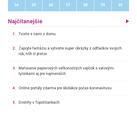
24
25
26
27
28
29
30
Najčítanejšie
1.
Tvorte s nami z domu
2.
Zapojte fantáziu a vytvorte super obrázky z odtlačkov svojich
rúk, nôh či prstov
3.
Maľovanie papierových veľkonočných vajíčok s vatovými
tyčinkami aj pre najmenších
4.
Online portály zdarma pre školákov počas koronavírusu
5.
Dostihy v Topoľčiankach