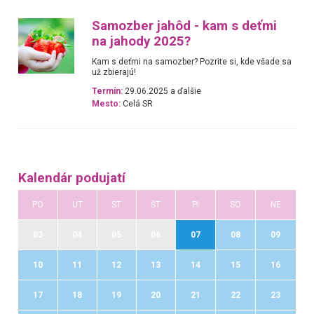
Samozber jahôd - kam s deťmi
na jahody 2025?
Kam s deťmi na samozber? Pozrite si, kde všade sa
už zbierajú!
Termín:
29.06.2025 a ďalšie
Mesto:
Celá SR
Kalendár podujatí
PO
UT
ST
ŠT
PI
SO
NE
03
04
05
06
07
08
09
10
11
12
13
14
15
16
17
18
19
20
21
22
23