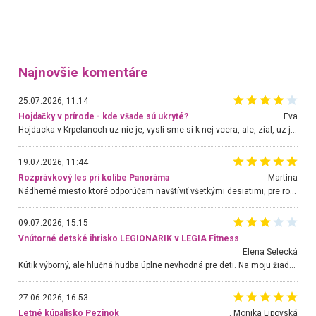
Najnovšie komentáre
25.07.2026, 11:14
Hojdačky v prírode - kde všade sú ukryté?
Eva
Hojdacka v Krpelanoch uz nie je, vysli sme si k nej vcera, ale, zial, uz je znicena. Ak sem planujete cestu len kvoli hojdacke, mozete si ju usetrit. Krasny vyhlad je tu vsak aj bez hojdacky :-)
19.07.2026, 11:44
Rozprávkový les pri kolibe Panoráma
Martina
Nádherné miesto ktoré odporúčam navštíviť všetkými desiatimi, pre rodiny s deťmi, dôchodcom... Proste a jednoducho ozaj rozprávkový les.. určite ešte prídeme. Odniesli sme si na pamiatku krásne tričká,
09.07.2026, 15:15
Vnútorné detské ihrisko LEGIONARIK v LEGIA Fitness
Elena Selecká
Kútik výborný, ale hlučná hudba úplne nevhodná pre deti. Na moju žiadosť o aspoň sušenie nereagovali.
27.06.2026, 16:53
Letné kúpalisko Pezinok
. Monika Lipovská