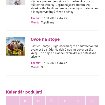
Výstava prezentuje plyšových medvedíkov zo
súkromnej zbierky. Doplnená je predmetmi zo
zbierkového fondu múzea a pomocným materiálom,
s ktorými vytvárajú rôzne scénky.
Termín:
07.08.2026 a ďalšie
Mesto:
Topoľčany
Ovce na stope
Pastier George (Hugh Jackman) má nadovšetko rád
svoje ovčie stádo. Na dobrú noc im dokonca číta
knihy – no nejde o žiadne rozprávky, ale detektívne
príbehy.
Termín:
07.06.2026 a ďalšie
Mesto:
SR
Kalendár podujatí
PO
UT
ST
ŠT
PI
SO
NE