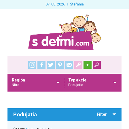
07. 08. 2026
Štefánia
+
Región
Typ akcie
Nitra
Podujatia
Podujatia
Filter