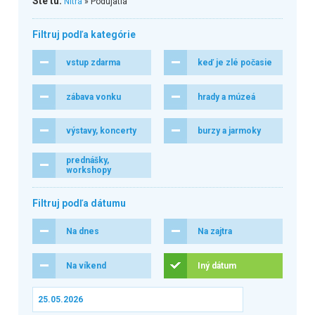
Ste tu:
Nitra
» Podujatia
Filtruj podľa kategórie
vstup zdarma
keď je zlé počasie
zábava vonku
hrady a múzeá
výstavy, koncerty
burzy a jarmoky
prednášky,
workshopy
Filtruj podľa dátumu
Na dnes
Na zajtra
Na víkend
Iný dátum