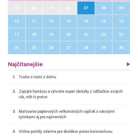
03
04
05
06
07
08
09
10
11
12
13
14
15
16
17
18
19
20
21
22
23
24
25
26
27
28
29
30
Najčítanejšie
1.
Tvorte s nami z domu
2.
Zapojte fantáziu a vytvorte super obrázky z odtlačkov svojich
rúk, nôh či prstov
3.
Maľovanie papierových veľkonočných vajíčok s vatovými
tyčinkami aj pre najmenších
4.
Online portály zdarma pre školákov počas koronavírusu