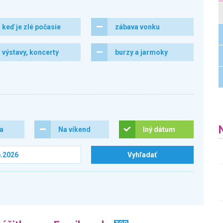
keď je zlé počasie
zábava vonku
výstavy, koncerty
burzy a jarmoky
ra
Na víkend
Iný dátum