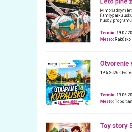
Leto plné 
Mimoriadnym letn
Familyparku usku
hudby, programu 
Termín:
19.07.20
Mesto:
Rakúsko
Otvorenie 
19.6.2026 otvore
Termín:
19.06.2
Mesto:
Topoľčan
Toy story 