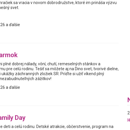
hračiek sa vracia v novom dobrodružstve, ktoré im prináša výzvu
nešný svet.
26 a ďalšie
jarmok
i plné dobrej nálady, vôní, chutí, remeselných stánkov a
 pre celú rodinu. Tešiť sa môžete aj na Dino svet, tvorivé dielne,
 ukážky záchranných zložiek SR. Príďte si užiť víkend plný
a nezabudnuteľných zážitkov!
26 a ďalšie
2
amily Day
H
 deti a celú rodinu. Detské atrakcie, občerstvenie, program na