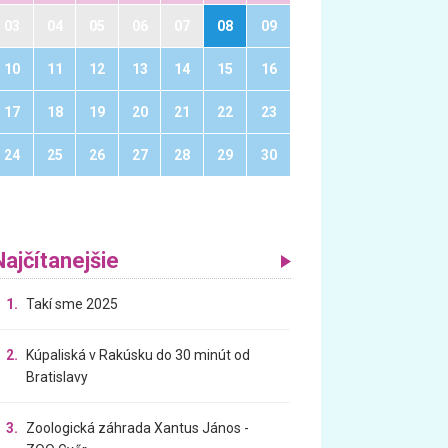
03
04
05
06
07
08
09
10
11
12
13
14
15
16
17
18
19
20
21
22
23
24
25
26
27
28
29
30
Najčítanejšie
1.
Takí sme 2025
2.
Kúpaliská v Rakúsku do 30 minút od
Bratislavy
3.
Zoologická záhrada Xantus János -