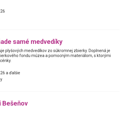
026
šade samé medvedíky
je plyšových medvedíkov zo súkromnej zbierky. Doplnená je
ierkového fondu múzea a pomocným materiálom, s ktorými
scénky.
26 a ďalšie
y
i Bešeňov