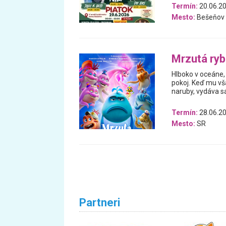
Termín:
20.06.20
Mesto:
Bešeňov
Mrzutá ry
Hlboko v oceáne, 
pokoj. Keď mu vš
naruby, vydáva 
Termín:
28.06.20
Mesto:
SR
Partneri