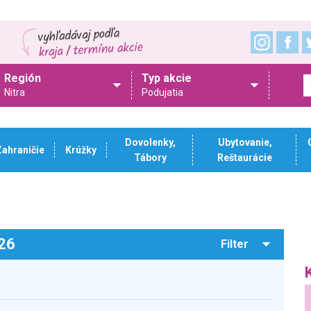
Región
Typ akcie
Nitra
Podujatia
Dovolenky,
Ubytovanie,
Zahraničie
Krúžky
Tábory
Reštaurácie
026
Filter