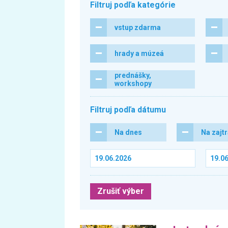
Filtruj podľa kategórie
vstup zdarma
hrady a múzeá
prednášky,
workshopy
Filtruj podľa dátumu
Na dnes
Na zajt
Zrušiť výber