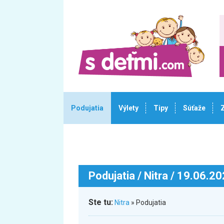
Podujatia
Výlety
Tipy
Súťaže
Podujatia
/ Nitra / 19.06.2
Ste tu:
Nitra
» Podujatia