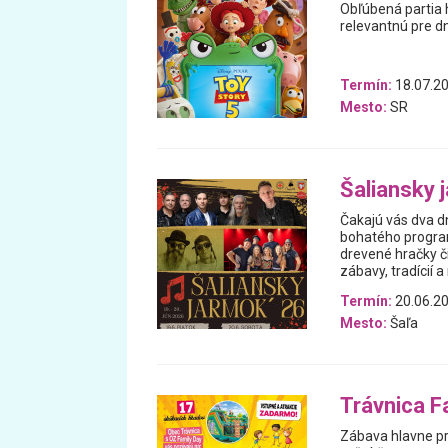
Obľúbená partia 
relevantnú pre d
Termín:
18.07.20
Mesto:
SR
Šaliansky 
Čakajú vás dva dn
bohatého programu
drevené hračky či
zábavy, tradícií 
Termín:
20.06.20
Mesto:
Šaľa
Trávnica F
Zábava hlavne pre