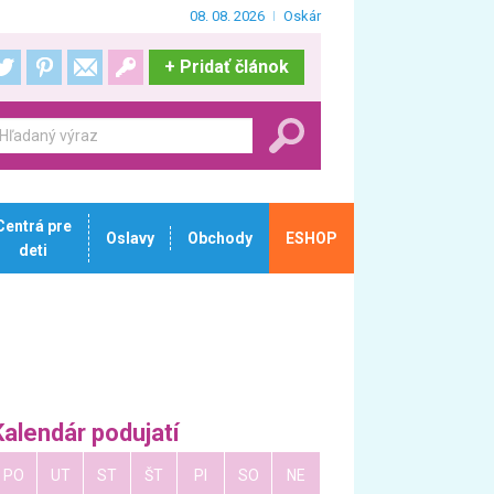
08. 08. 2026
Oskár
+
Pridať článok
Centrá pre
Oslavy
Obchody
ESHOP
deti
Kalendár podujatí
PO
UT
ST
ŠT
PI
SO
NE