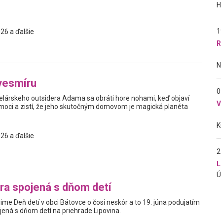
1
26 a ďalšie
R
vesmíru
0
elárskeho outsidera Adama sa obráti hore nohami, keď objaví
oci a zistí, že jeho skutočným domovom je magická planéta
26 a ďalšie
2
L
ra spojená s dňom detí
vime Deň detí v obci Bátovce o čosi neskôr a to 19. júna podujatím
jená s dňom detí na priehrade Lipovina.