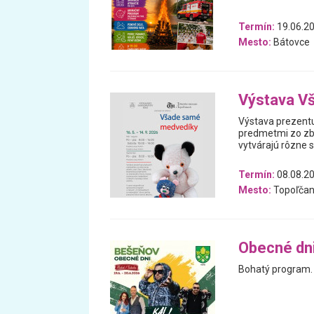
Termín:
19.06.2
Mesto:
Bátovce
Výstava V
Výstava prezentu
predmetmi zo zb
vytvárajú rôzne 
Termín:
08.08.20
Mesto:
Topoľčan
Obecné dn
Bohatý program.