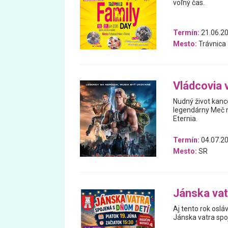
voľný čas.
Termín:
21.06.20
Mesto:
Trávnica
Vládcovia 
Nudný život kanc
legendárny Meč m
Eternia.
Termín:
04.07.20
Mesto:
SR
Jánska vat
Aj tento rok oslá
Jánska vatra spo