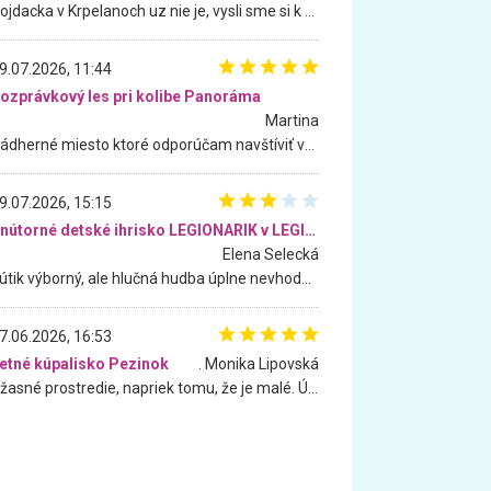
Hojdacka v Krpelanoch uz nie je, vysli sme si k nej vcera, ale, zial, uz je znicena. Ak sem planujete cestu len kvoli hojdacke, mozete si ju usetrit. Krasny vyhlad je tu vsak aj bez hojdacky :-)
9.07.2026, 11:44
ozprávkový les pri kolibe Panoráma
Martina
Nádherné miesto ktoré odporúčam navštíviť všetkými desiatimi, pre rodiny s deťmi, dôchodcom... Proste a jednoducho ozaj rozprávkový les.. určite ešte prídeme. Odniesli sme si na pamiatku krásne tričká,
9.07.2026, 15:15
Vnútorné detské ihrisko LEGIONARIK v LEGIA Fitness
Elena Selecká
Kútik výborný, ale hlučná hudba úplne nevhodná pre deti. Na moju žiadosť o aspoň sušenie nereagovali.
7.06.2026, 16:53
etné kúpalisko Pezinok
. Monika Lipovská
Úžasné prostredie, napriek tomu, že je malé. Úžasná atmosféra. Voda fantastická a nádherná. Ľudí je pomerne veľa, ale su mili a ohľaduplní. Je veľmi zaujímavé sledovať, ako dokážu spolu športovať cudzí ľudia a bez ohľadu na vek. Vládne tu pohoda. Vnuka neviem dostať z vody. Ďakujem za krásny deň . Urcite sa sem vrátim. Jediný problém je s parkovaním, ale aj ten sa mi podarilo vyriešiť. Monika Bratislava