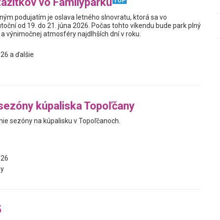
zážitkov vo Familyparku
TOP
ým podujatím je oslava letného slnovratu, ktorá sa vo
toční od 19. do 21. júna 2026. Počas tohto víkendu bude park plný
a výnimočnej atmosféry najdlhších dní v roku.
26 a ďalšie
sezóny kúpaliska Topoľčany
nie sezóny na kúpalisku v Topoľčanoch.
026
y
5