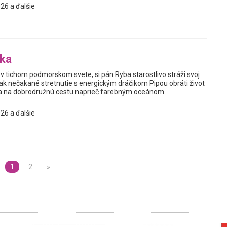
26 a ďalšie
bka
v tichom podmorskom svete, si pán Ryba starostlivo stráži svoj
ak nečakané stretnutie s energickým dráčikom Pipou obráti život
sa na dobrodružnú cestu naprieč farebným oceánom.
26 a ďalšie
1
2
»